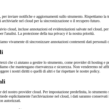
l, per inviare notifiche e aggiornamenti sullo strumento. Rispettiamo la
i archiviarle nel cloud per la sincronizzazione o il recupero futuro.
ivio cloud, incluse annotazioni ed evidenziazioni salvate nel cloud, per 
 l'analisi. La protezione della tua privacy è la nostra priorità.
iamo vivamente di sincronizzare annotazioni contenenti dati personali o
li
i terzi che ci aiutano a gestire lo strumento, come provider di hosting 
hiediamo che mantengano riservatezza e sicurezza. Non venderemo né affit
e i nostri diritti o quelli di altri e far rispettare le nostre policy.
ali
del nostro provider cloud. Per impostazione predefinita, lo strumento salv
ichiede esplicitamente l'archiviazione nel cloud, i dati saranno conservat
n autorizzati.