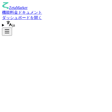
ZetaMarker
機能
料金
ドキュメント
ダッシュボードを開く
ja
Chrome に追加
(
無料
)