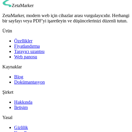
ZetaMarker
ZetaMarker, modern web için cihazlar arası vurgulayıcıdır. Herhangi
bir sayfayı veya PDF'yi işaretleyin ve düşüncelerinizi düzenli tutun.
Ürün
Özellikler
Fiyatlandırma
Tarayıcı uzantısı
Web panosu
Kaynaklar
Blog
Dokümantasyon
Şirket
Hakkında
İletişim
Yasal
Gizlilik