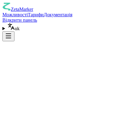
ZetaMarker
Можливості
Тарифи
Документація
Відкрити панель
uk
Додати до Chrome
(
Безкоштовно
)
Edge