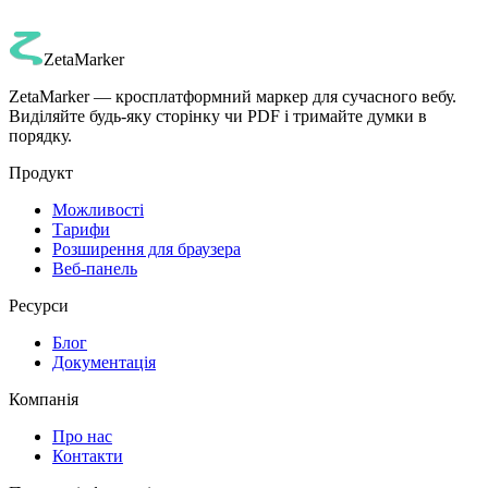
Чи потрібен обліковий запис для використання ZetaMarker?
ZetaMarker
ZetaMarker — кросплатформний маркер для сучасного вебу.
Виділяйте будь-яку сторінку чи PDF і тримайте думки в
порядку.
Продукт
Можливості
Тарифи
Розширення для браузера
Веб-панель
Ресурси
Блог
Документація
Компанія
Про нас
Контакти