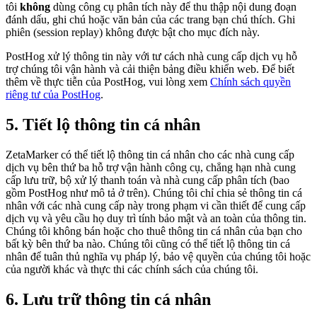
tôi
không
dùng công cụ phân tích này để thu thập nội dung đoạn
đánh dấu, ghi chú hoặc văn bản của các trang bạn chú thích. Ghi
phiên (session replay) không được bật cho mục đích này.
PostHog xử lý thông tin này với tư cách nhà cung cấp dịch vụ hỗ
trợ chúng tôi vận hành và cải thiện bảng điều khiển web. Để biết
thêm về thực tiễn của PostHog, vui lòng xem
Chính sách quyền
riêng tư của PostHog
.
5. Tiết lộ thông tin cá nhân
ZetaMarker có thể tiết lộ thông tin cá nhân cho các nhà cung cấp
dịch vụ bên thứ ba hỗ trợ vận hành công cụ, chẳng hạn nhà cung
cấp lưu trữ, bộ xử lý thanh toán và nhà cung cấp phân tích (bao
gồm PostHog như mô tả ở trên). Chúng tôi chỉ chia sẻ thông tin cá
nhân với các nhà cung cấp này trong phạm vi cần thiết để cung cấp
dịch vụ và yêu cầu họ duy trì tính bảo mật và an toàn của thông tin.
Chúng tôi không bán hoặc cho thuê thông tin cá nhân của bạn cho
bất kỳ bên thứ ba nào. Chúng tôi cũng có thể tiết lộ thông tin cá
nhân để tuân thủ nghĩa vụ pháp lý, bảo vệ quyền của chúng tôi hoặc
của người khác và thực thi các chính sách của chúng tôi.
6. Lưu trữ thông tin cá nhân