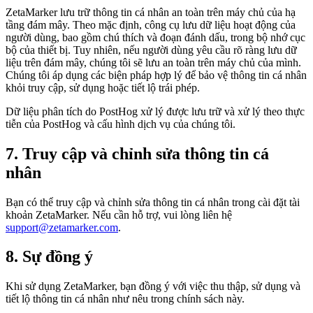
ZetaMarker lưu trữ thông tin cá nhân an toàn trên máy chủ của hạ
tầng đám mây. Theo mặc định, công cụ lưu dữ liệu hoạt động của
người dùng, bao gồm chú thích và đoạn đánh dấu, trong bộ nhớ cục
bộ của thiết bị. Tuy nhiên, nếu người dùng yêu cầu rõ ràng lưu dữ
liệu trên đám mây, chúng tôi sẽ lưu an toàn trên máy chủ của mình.
Chúng tôi áp dụng các biện pháp hợp lý để bảo vệ thông tin cá nhân
khỏi truy cập, sử dụng hoặc tiết lộ trái phép.
Dữ liệu phân tích do PostHog xử lý được lưu trữ và xử lý theo thực
tiễn của PostHog và cấu hình dịch vụ của chúng tôi.
7. Truy cập và chỉnh sửa thông tin cá
nhân
Bạn có thể truy cập và chỉnh sửa thông tin cá nhân trong cài đặt tài
khoản ZetaMarker. Nếu cần hỗ trợ, vui lòng liên hệ
support@zetamarker.com
.
8. Sự đồng ý
Khi sử dụng ZetaMarker, bạn đồng ý với việc thu thập, sử dụng và
tiết lộ thông tin cá nhân như nêu trong chính sách này.