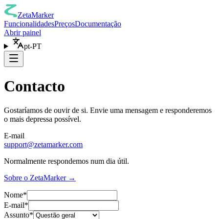
ZetaMarker
Funcionalidades
Preços
Documentação
Abrir painel
pt-PT
Contacto
Gostaríamos de ouvir de si. Envie uma mensagem e responderemos
o mais depressa possível.
E-mail
support@zetamarker.com
Normalmente respondemos num dia útil.
Sobre o ZetaMarker
→
Nome
*
E-mail
*
Assunto
*