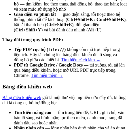
bộ
— tìm kiếm, lọc theo trạng thái đồng bộ, thao tác hàng loạt
và xem mức sử dụng bộ nhớ
Giao diện và phím tắt
— giao diện sáng, tối hoặc theo hệ
thống; phím tắt để kích hoạt (
Ctrl+Shift+K
/
Cmd+Shift+K
),
bật tắt thanh bên (
Ctrl+Shift+E
), đổi giao diện
(
Ctrl+Shift+Y
) và bút đánh dấu nhanh (
Alt+U
)
Thay đổi trong quy trình PDF:
Tệp PDF cục bộ (
)
không còn mở trực tiếp trong
file://
tiện ích. Hãy tải chúng lên bảng điều khiển để tô sáng và
đồng bộ giữa các thiết bị.
Tìm hiểu cách làm →
PDF từ Google Drive / Google Docs
— tải xuống rồi tải lên
qua bảng điều khiển, hoặc mở URL PDF trực tiếp trong
Chrome.
Tìm hiểu thêm →
Bảng điều khiển web
Bảng điều khiển web
giờ là một thư viện nghiên cứu đầy đủ, không
chỉ là công cụ hỗ trợ đồng bộ:
Tìm kiếm nâng cao
— tìm trong tiêu đề, URL, ghi chú, văn
bản tô sáng và bình luận; lọc theo miền, danh mục, trang đã
đánh dấu sao hoặc nhãn
Nhãn phân cấp
— lồng nhãn bên dưới nhãn cha và áp dụng