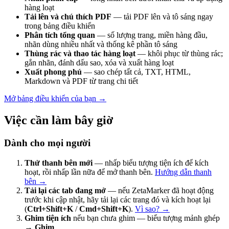
hàng loạt
Tải lên và chú thích PDF
— tải PDF lên và tô sáng ngay
trong bảng điều khiển
Phân tích tổng quan
— số lượng trang, miền hàng đầu,
nhãn dùng nhiều nhất và thống kê phần tô sáng
Thùng rác và thao tác hàng loạt
— khôi phục từ thùng rác;
gắn nhãn, đánh dấu sao, xóa và xuất hàng loạt
Xuất phong phú
— sao chép tất cả, TXT, HTML,
Markdown và PDF từ trang chi tiết
Mở bảng điều khiển của bạn →
Việc cần làm bây giờ
Dành cho mọi người
Thử thanh bên mới
— nhấp biểu tượng tiện ích để kích
hoạt, rồi nhấp lần nữa để mở thanh bên.
Hướng dẫn thanh
bên →
Tải lại các tab đang mở
— nếu ZetaMarker đã hoạt động
trước khi cập nhật, hãy tải lại các trang đó và kích hoạt lại
(
Ctrl+Shift+K
/
Cmd+Shift+K
).
Vì sao? →
Ghim tiện ích
nếu bạn chưa ghim — biểu tượng mảnh ghép
→
Ghim
.