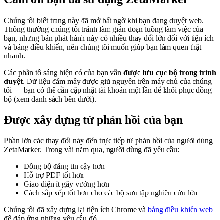
Chúng tôi biết trang này đã mở bất ngờ khi bạn đang duyệt web.
Thông thường chúng tôi tránh làm gián đoạn luồng làm việc của
bạn, nhưng bản phát hành này có nhiều thay đổi lớn đối với tiện ích
và bảng điều khiển, nên chúng tôi muốn giúp bạn làm quen thật
nhanh.
Các phần tô sáng hiện có của bạn vẫn
được lưu cục bộ trong trình
duyệt
. Dữ liệu đám mây được giữ nguyên trên máy chủ của chúng
tôi — bạn có thể cần cập nhật tài khoản một lần để khôi phục đồng
bộ (xem danh sách bên dưới).
Được xây dựng từ phản hồi của bạn
Phần lớn các thay đổi này đến trực tiếp từ phản hồi của người dùng
ZetaMarker. Trong vài năm qua, người dùng đã yêu cầu:
Đồng bộ đáng tin cậy hơn
Hỗ trợ PDF tốt hơn
Giao diện ít gây vướng hơn
Cách sắp xếp tốt hơn cho các bộ sưu tập nghiên cứu lớn
Chúng tôi đã xây dựng lại tiện ích Chrome và
bảng điều khiển web
để đáp ứng những yêu cầu đó.