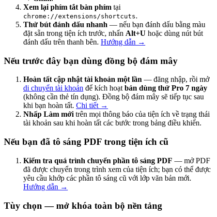
Xem lại phím tắt bàn phím
tại
.
chrome://extensions/shortcuts
Thử bút đánh dấu nhanh
— nếu bạn đánh dấu bằng màu
đặt sẵn trong tiện ích trước, nhấn
Alt+U
hoặc dùng nút bút
đánh dấu trên thanh bên.
Hướng dẫn →
Nếu trước đây bạn dùng đồng bộ đám mây
Hoàn tất cập nhật tài khoản một lần
— đăng nhập, rồi mở
di chuyển tài khoản
để kích hoạt
bản dùng thử Pro 7 ngày
(không cần thẻ tín dụng). Đồng bộ đám mây sẽ tiếp tục sau
khi bạn hoàn tất.
Chi tiết →
Nhấp Làm mới
trên mọi thông báo của tiện ích về trạng thái
tài khoản sau khi hoàn tất các bước trong bảng điều khiển.
Nếu bạn đã tô sáng PDF trong tiện ích cũ
Kiểm tra quá trình chuyển phần tô sáng PDF
— mở PDF
đã được chuyển trong trình xem của tiện ích; bạn có thể được
yêu cầu khớp các phần tô sáng cũ với lớp văn bản mới.
Hướng dẫn →
Tùy chọn — mở khóa toàn bộ nền tảng