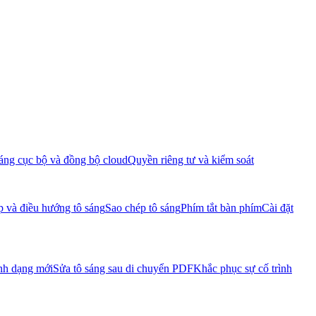
áng cục bộ và đồng bộ cloud
Quyền riêng tư và kiểm soát
p và điều hướng tô sáng
Sao chép tô sáng
Phím tắt bàn phím
Cài đặt
nh dạng mới
Sửa tô sáng sau di chuyển PDF
Khắc phục sự cố trình