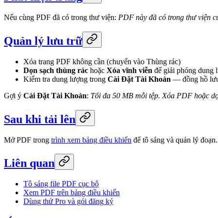
Nếu cùng PDF đã có trong thư viện:
PDF này đã có trong thư viện c
Quản lý lưu trữ
Xóa trang PDF không cần (chuyển vào Thùng rác)
Dọn sạch thùng rác
hoặc
Xóa vĩnh viễn
để giải phóng dung 
Kiểm tra dung lượng trong
Cài Đặt Tài Khoản
— đồng hồ lưu
Gợi ý
Cài Đặt Tài Khoản
:
Tối đa 50 MB mỗi tệp. Xóa PDF hoặc dọ
Sau khi tải lên
Mở PDF trong
trình xem bảng điều khiển
để tô sáng và quản lý đoạn.
Liên quan
Tô sáng file PDF cục bộ
Xem PDF trên bảng điều khiển
Dùng thử Pro và gói đăng ký