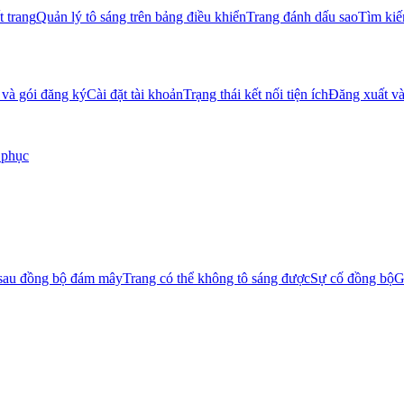
t trang
Quản lý tô sáng trên bảng điều khiển
Trang đánh dấu sao
Tìm kiế
 và gói đăng ký
Cài đặt tài khoản
Trạng thái kết nối tiện ích
Đăng xuất và
 phục
 sau đồng bộ đám mây
Trang có thể không tô sáng được
Sự cố đồng bộ
G