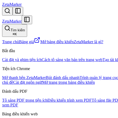
ZetaMarker
ZetaMarker
Tìm kiếm
⌘
K
Trang chủ
Bảng giá
Mở bảng điều khiển
ZetaMarker là gì?
Bắt đầu
Cài đặt và ghim tiện ích
Cách tô sáng văn bản trên trang web
Tạo tài 
Tiện ích Chrome
Mở thanh bên ZetaMarker
Bút đánh dấu nhanh
Trình quản lý trang cụ
chủ đề
Cài đặt ngôn ngữ
Mở trang trong bảng điều khiển
Đánh dấu PDF
Tô sáng PDF trong tiện ích
Điều khiển trình xem PDF
Tô sáng file P
xem PDF
Bảng điều khiển web