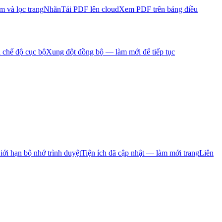
m và lọc trang
Nhãn
Tải PDF lên cloud
Xem PDF trên bảng điều
 chế độ cục bộ
Xung đột đồng bộ — làm mới để tiếp tục
iới hạn bộ nhớ trình duyệt
Tiện ích đã cập nhật — làm mới trang
Liên