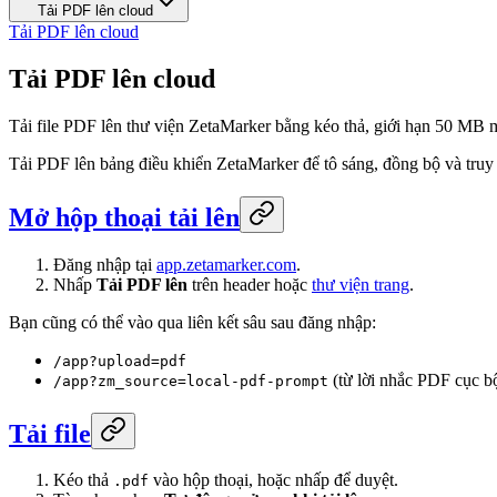
Tải PDF lên cloud
Tải PDF lên cloud
Tải PDF lên cloud
Tải file PDF lên thư viện ZetaMarker bằng kéo thả, giới hạn 50 MB mỗ
Tải PDF lên bảng điều khiển ZetaMarker để tô sáng, đồng bộ và truy c
Mở hộp thoại tải lên
Đăng nhập tại
app.zetamarker.com
.
Nhấp
Tải PDF lên
trên header hoặc
thư viện trang
.
Bạn cũng có thể vào qua liên kết sâu sau đăng nhập:
/app?upload=pdf
(từ lời nhắc PDF cục bộ
/app?zm_source=local-pdf-prompt
Tải file
Kéo thả
vào hộp thoại, hoặc nhấp để duyệt.
.pdf