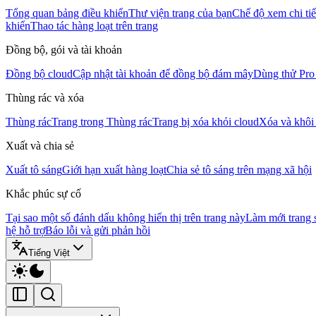
Tổng quan bảng điều khiển
Thư viện trang của bạn
Chế độ xem chi tiế
khiển
Thao tác hàng loạt trên trang
Đồng bộ, gói và tài khoản
Đồng bộ cloud
Cập nhật tài khoản để đồng bộ đám mây
Dùng thử Pro
Thùng rác và xóa
Thùng rác
Trang trong Thùng rác
Trang bị xóa khỏi cloud
Xóa và khôi
Xuất và chia sẻ
Xuất tô sáng
Giới hạn xuất hàng loạt
Chia sẻ tô sáng trên mạng xã hội
Khắc phúc sự cố
Tại sao một số đánh dấu không hiển thị trên trang này
Làm mới trang
hệ hỗ trợ
Báo lỗi và gửi phản hồi
Tiếng Việt