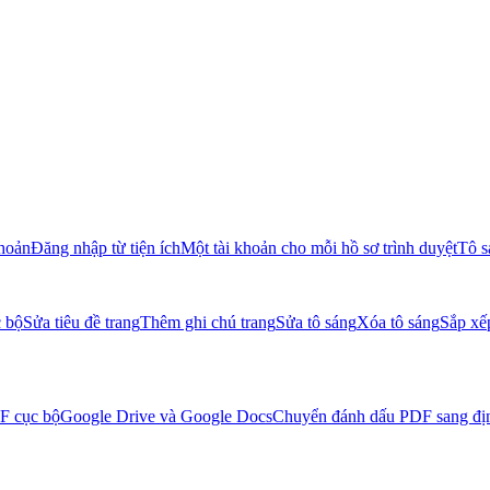
khoản
Đăng nhập từ tiện ích
Một tài khoản cho mỗi hồ sơ trình duyệt
Tô s
c bộ
Sửa tiêu đề trang
Thêm ghi chú trang
Sửa tô sáng
Xóa tô sáng
Sắp xế
DF cục bộ
Google Drive và Google Docs
Chuyển đánh dấu PDF sang đị