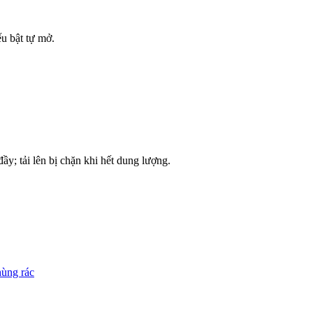
u bật tự mở.
ầy; tải lên bị chặn khi hết dung lượng.
ùng rác