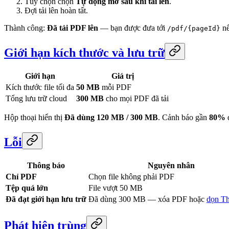
Tùy chọn chọn
Tự động mở sau khi tải lên
.
Đợi tải lên hoàn tất.
Thành công:
Đã tải PDF lên
— bạn được đưa tới
nế
/pdf/{pageId}
Giới hạn kích thước và lưu trữ
Giới hạn
Giá trị
Kích thước file tối đa
50 MB
mỗi PDF
Tổng lưu trữ cloud
300 MB
cho mọi PDF đã tải
Hộp thoại hiển thị
Đã dùng 120 MB / 300 MB
. Cảnh báo gần
80%
đ
Lỗi
Thông báo
Nguyên nhân
Chỉ PDF
Chọn file không phải PDF
Tệp quá lớn
File vượt 50 MB
Đã đạt giới hạn lưu trữ
Đã dùng 300 MB — xóa PDF hoặc
dọn Th
Phát hiện trùng