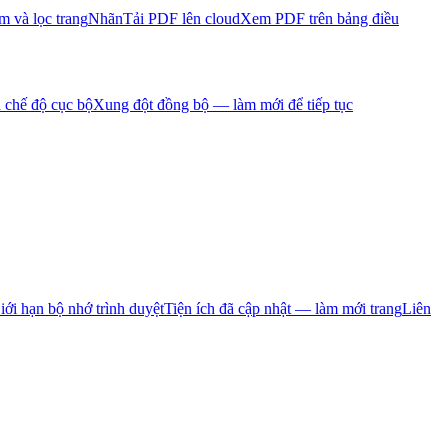
m và lọc trang
Nhãn
Tải PDF lên cloud
Xem PDF trên bảng điều
 chế độ cục bộ
Xung đột đồng bộ — làm mới để tiếp tục
iới hạn bộ nhớ trình duyệt
Tiện ích đã cập nhật — làm mới trang
Liên