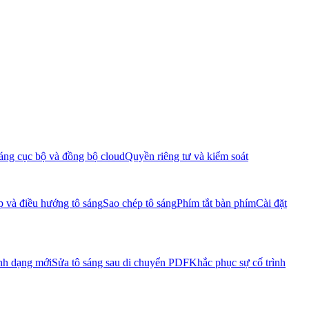
áng cục bộ và đồng bộ cloud
Quyền riêng tư và kiểm soát
p và điều hướng tô sáng
Sao chép tô sáng
Phím tắt bàn phím
Cài đặt
nh dạng mới
Sửa tô sáng sau di chuyển PDF
Khắc phục sự cố trình