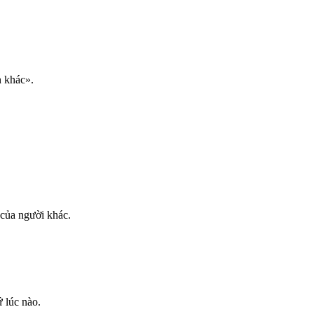
n khác».
 của người khác.
ứ lúc nào.