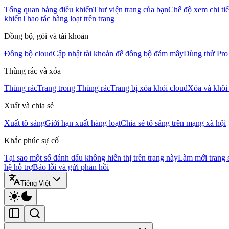
Tổng quan bảng điều khiển
Thư viện trang của bạn
Chế độ xem chi tiế
khiển
Thao tác hàng loạt trên trang
Đồng bộ, gói và tài khoản
Đồng bộ cloud
Cập nhật tài khoản để đồng bộ đám mây
Dùng thử Pro
Thùng rác và xóa
Thùng rác
Trang trong Thùng rác
Trang bị xóa khỏi cloud
Xóa và khôi
Xuất và chia sẻ
Xuất tô sáng
Giới hạn xuất hàng loạt
Chia sẻ tô sáng trên mạng xã hội
Khắc phúc sự cố
Tại sao một số đánh dấu không hiển thị trên trang này
Làm mới trang
hệ hỗ trợ
Báo lỗi và gửi phản hồi
Tiếng Việt