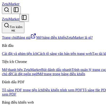
ZetaMarker
ZetaMarker
Tìm kiếm
⌘
K
Trang chủ
Bảng giá
Mở bảng điều khiển
ZetaMarker là gì?
Bắt đầu
Cài đặt và ghim tiện ích
Cách tô sáng văn bản trên trang web
Tạo tài 
Tiện ích Chrome
Mở thanh bên ZetaMarker
Bút đánh dấu nhanh
Trình quản lý trang cụ
chủ đề
Cài đặt ngôn ngữ
Mở trang trong bảng điều khiển
Đánh dấu PDF
Tô sáng PDF trong tiện ích
Điều khiển trình xem PDF
Tô sáng file P
xem PDF
Bảng điều khiển web