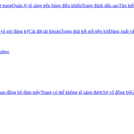
t trang
Quản lý tô sáng trên bảng điều khiển
Trang đánh dấu sao
Tìm kiế
 và gói đăng ký
Cài đặt tài khoản
Trạng thái kết nối tiện ích
Đăng xuất và
 phục
 sau đồng bộ đám mây
Trang có thể không tô sáng được
Sự cố đồng bộ
G