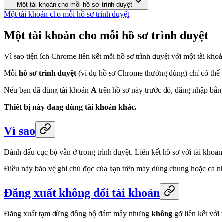
Một tài khoản cho mỗi hồ sơ trình duyệt
Một tài khoản cho mỗi hồ sơ trình duyệt
Một tài khoản cho mỗi hồ sơ trình duyệt
Vì sao tiện ích Chrome liên kết mỗi hồ sơ trình duyệt với một tài kh
Mỗi
hồ sơ trình duyệt
(ví dụ hồ sơ Chrome thường dùng) chỉ có th
Nếu bạn đã dùng tài khoản
A
trên hồ sơ này trước đó, đăng nhập bằn
Thiết bị này đang dùng tài khoản khác.
Vì sao
Đánh dấu cục bộ vẫn ở trong trình duyệt. Liên kết hồ sơ với tài kho
Điều này bảo vệ ghi chú đọc của bạn trên máy dùng chung hoặc cá n
Đăng xuất không đổi tài khoản
Đăng xuất tạm dừng đồng bộ đám mây nhưng
không
gỡ liên kết với