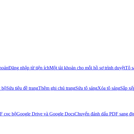
khoản
Đăng nhập từ tiện ích
Một tài khoản cho mỗi hồ sơ trình duyệt
Tô s
c bộ
Sửa tiêu đề trang
Thêm ghi chú trang
Sửa tô sáng
Xóa tô sáng
Sắp xế
DF cục bộ
Google Drive và Google Docs
Chuyển đánh dấu PDF sang đị