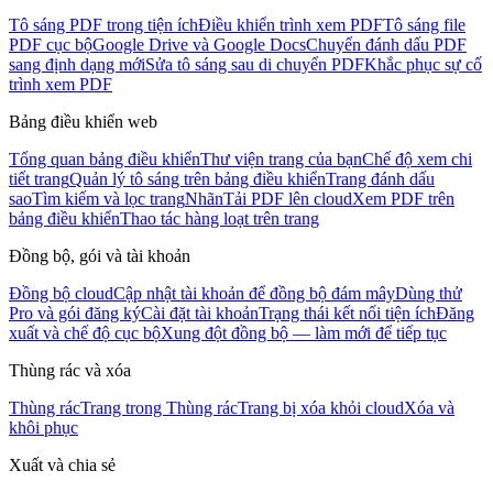
Tô sáng PDF trong tiện ích
Điều khiển trình xem PDF
Tô sáng file
PDF cục bộ
Google Drive và Google Docs
Chuyển đánh dấu PDF
sang định dạng mới
Sửa tô sáng sau di chuyển PDF
Khắc phục sự cố
trình xem PDF
Bảng điều khiển web
Tổng quan bảng điều khiển
Thư viện trang của bạn
Chế độ xem chi
tiết trang
Quản lý tô sáng trên bảng điều khiển
Trang đánh dấu
sao
Tìm kiếm và lọc trang
Nhãn
Tải PDF lên cloud
Xem PDF trên
bảng điều khiển
Thao tác hàng loạt trên trang
Đồng bộ, gói và tài khoản
Đồng bộ cloud
Cập nhật tài khoản để đồng bộ đám mây
Dùng thử
Pro và gói đăng ký
Cài đặt tài khoản
Trạng thái kết nối tiện ích
Đăng
xuất và chế độ cục bộ
Xung đột đồng bộ — làm mới để tiếp tục
Thùng rác và xóa
Thùng rác
Trang trong Thùng rác
Trang bị xóa khỏi cloud
Xóa và
khôi phục
Xuất và chia sẻ