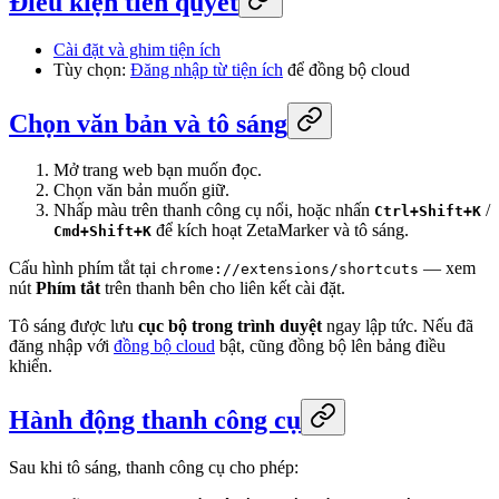
Điều kiện tiên quyết
Cài đặt và ghim tiện ích
Tùy chọn:
Đăng nhập từ tiện ích
để đồng bộ cloud
Chọn văn bản và tô sáng
Mở trang web bạn muốn đọc.
Chọn văn bản muốn giữ.
Nhấp màu trên thanh công cụ nổi, hoặc nhấn
/
Ctrl+Shift+K
để kích hoạt ZetaMarker và tô sáng.
Cmd+Shift+K
Cấu hình phím tắt tại
— xem
chrome://extensions/shortcuts
nút
Phím tắt
trên thanh bên cho liên kết cài đặt.
Tô sáng được lưu
cục bộ trong trình duyệt
ngay lập tức. Nếu đã
đăng nhập với
đồng bộ cloud
bật, cũng đồng bộ lên bảng điều
khiển.
Hành động thanh công cụ
Sau khi tô sáng, thanh công cụ cho phép: