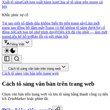
Xuất tô sáng
Giới hạn xuất hàng loạt
Chia sẻ tô sáng trên mạng xã
hội
Khắc phúc sự cố
Tại sao một số đánh dấu không hiển thị trên trang này
Làm mới
trang sau đồng bộ đám mây
Trang có thể không tô sáng được
Sự cố
đồng bộ
Giới hạn bộ nhớ trình duyệt
Tiện ích đã cập nhật — làm mới
trang
Liên hệ hỗ trợ
Báo lỗi và gửi phản hồi
Tiếng Việt
Cách tô sáng văn bản trên trang web
Cách tô sáng văn bản trên trang web
Cách tô sáng văn bản trên trang web
Chọn văn bản trên trang web và lưu tô sáng bằng thanh công cụ tiện
ích ZetaMarker hoặc phím tắt.