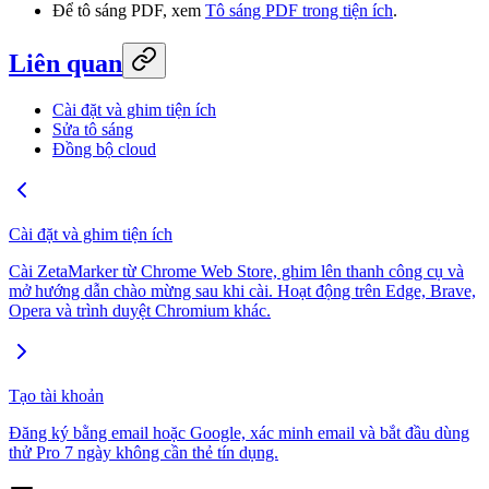
Để tô sáng PDF, xem
Tô sáng PDF trong tiện ích
.
Liên quan
Cài đặt và ghim tiện ích
Sửa tô sáng
Đồng bộ cloud
Cài đặt và ghim tiện ích
Cài ZetaMarker từ Chrome Web Store, ghim lên thanh công cụ và
mở hướng dẫn chào mừng sau khi cài. Hoạt động trên Edge, Brave,
Opera và trình duyệt Chromium khác.
Tạo tài khoản
Đăng ký bằng email hoặc Google, xác minh email và bắt đầu dùng
thử Pro 7 ngày không cần thẻ tín dụng.