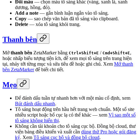
Đổi màu
— chọn màu tô sáng khác (vàng, xanh lá, xanh
dương, hồng, đỏ).
Add a note
— gắn bình luận ngắn vào tô sáng.
Copy
— sao chép văn bản đã tô sáng vào clipboard.
Delete
— xóa tô sáng khỏi trang.
Thanh bên
Mở
thanh bên
ZetaMarker bằng
/
,
Ctrl+Shift+E
Cmd+Shift+E
hoặc nhấp biểu tượng tiện ích, để xem mọi tô sáng trên trang hiện
tại, nhảy tới từng mục và sửa tiêu đề hoặc ghi chú. Xem
Mở thanh
bên ZetaMarker
để biết chi tiết.
Mẹo
Để đánh dấu tuần tự nhanh hơn với một màu cố định, xem
Bút đánh dấu nhanh
.
Tô sáng hoạt động trên hầu hết trang web chuẩn. Một số site
nhiều script hoặc bố cục lạ có thể khác — xem
Vì sao một số
tô sáng không hiển thị
.
Không cần tài khoản cho tô sáng cục bộ. Đồng bộ cloud, thư
viện bảng điều khiển và xuất cần
dùng thử Pro hoặc gói đăng
ký
. Xem
Tô sáng cục bộ và đồng bộ cloud
.