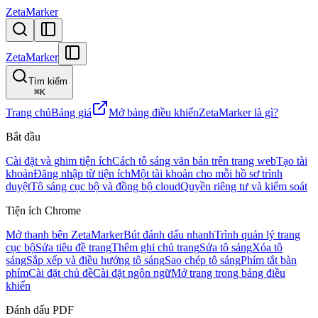
ZetaMarker
ZetaMarker
Tìm kiếm
⌘
K
Trang chủ
Bảng giá
Mở bảng điều khiển
ZetaMarker là gì?
Bắt đầu
Cài đặt và ghim tiện ích
Cách tô sáng văn bản trên trang web
Tạo tài
khoản
Đăng nhập từ tiện ích
Một tài khoản cho mỗi hồ sơ trình
duyệt
Tô sáng cục bộ và đồng bộ cloud
Quyền riêng tư và kiểm soát
Tiện ích Chrome
Mở thanh bên ZetaMarker
Bút đánh dấu nhanh
Trình quản lý trang
cục bộ
Sửa tiêu đề trang
Thêm ghi chú trang
Sửa tô sáng
Xóa tô
sáng
Sắp xếp và điều hướng tô sáng
Sao chép tô sáng
Phím tắt bàn
phím
Cài đặt chủ đề
Cài đặt ngôn ngữ
Mở trang trong bảng điều
khiển
Đánh dấu PDF