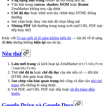
Ứng dụng một trang
render lại nội dung liên tục
Văn bản trong
canvas
,
shadow DOM
hoặc
iframe
ZetaMarker không truy cập được
Chế độ đọc
hoặc trình xem tùy chỉnh thay HTML thông
thường
Site chặn hoặc thay văn bản đã chọn bằng mã
Nhúng PDF
bất thường trong trang web (mở URL PDF trực
tiếp thay thế)
Khác với
Vì sao một số tô sáng không hiển thị
— bài đó về tô sáng
đã
lưu
nhưng không
hiện lại
sau tải lại.
Nên thử
Làm mới trang
và kích hoạt lại ZetaMarker (
Ctrl+Shift+K
/
).
Cmd+Shift+K
Thử
chế độ in
hoặc
chế độ đọc
của site nếu có — đôi khi
HTML đơn giản hoạt động.
Sao chép văn bản quan trọng
thủ công và dán vào
ghi chú
trang
nếu không tô sáng được.
Với PDF, mở URL PDF trực tiếp hoặc
tải lên bảng điều
khiển
.
Google Drive và Google Docs