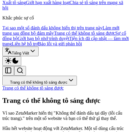
Xuất tô sáng
Giới hạn xuất hàng loạt
Chia sẻ tô sáng trên mạng xã
hội
Khắc phúc sự cố
Tại sao một số đánh dấu không hiển thị trên trang này
Làm mới
trang sau đồng bộ đám mây
Trang có thể không tô sáng được
Sự cố
đồng bộ
Giới hạn bộ nhớ trình duyệt
Tiện ích đã cập nhật — làm mới
trang
Liên hệ hỗ trợ
Báo lỗi và gửi phản hồi
Tiếng Việt
Trang có thể không tô sáng được
Trang có thể không tô sáng được
Trang có thể không tô sáng được
Vì sao ZetaMarker hiển thị "Không thể đánh dấu tại đây (lỗi cấu
trúc trang)." trên một số website và bạn có thể thử gì thay thế.
Hầu hết website hoạt động với ZetaMarker. Một số dùng cấu trúc