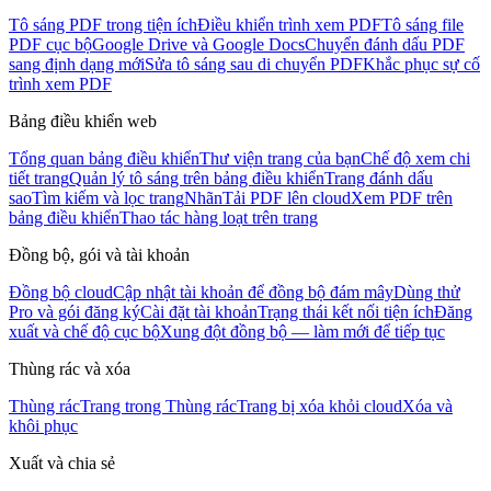
Tô sáng PDF trong tiện ích
Điều khiển trình xem PDF
Tô sáng file
PDF cục bộ
Google Drive và Google Docs
Chuyển đánh dấu PDF
sang định dạng mới
Sửa tô sáng sau di chuyển PDF
Khắc phục sự cố
trình xem PDF
Bảng điều khiển web
Tổng quan bảng điều khiển
Thư viện trang của bạn
Chế độ xem chi
tiết trang
Quản lý tô sáng trên bảng điều khiển
Trang đánh dấu
sao
Tìm kiếm và lọc trang
Nhãn
Tải PDF lên cloud
Xem PDF trên
bảng điều khiển
Thao tác hàng loạt trên trang
Đồng bộ, gói và tài khoản
Đồng bộ cloud
Cập nhật tài khoản để đồng bộ đám mây
Dùng thử
Pro và gói đăng ký
Cài đặt tài khoản
Trạng thái kết nối tiện ích
Đăng
xuất và chế độ cục bộ
Xung đột đồng bộ — làm mới để tiếp tục
Thùng rác và xóa
Thùng rác
Trang trong Thùng rác
Trang bị xóa khỏi cloud
Xóa và
khôi phục
Xuất và chia sẻ