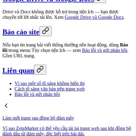
Drive và Docs không được hỗ trợ trong tiện ích — bạn được
chuyển tới lời nhắc tải lên. Xem
Google Drive và Google Docs
.
Báo cáo site
Nếu bạn tin trang bài viết thông thường nên hoạt động, dùng
Báo
lỗi
trong menu Tùy chọn tiện ích — xem
Báo lỗi và gửi phản hồi
.
Gồm URL trang.
Liên quan
Vì sao một số tô sáng không hiển thị
Cách tô sáng văn bản trên trang web
Báo lỗi và gửi phản hồi
Làm mới trang sau đồng bộ đám mây
Vì sao ZetaMarker có thể yêu cầu tải lại trang web sau khi đồng bộ
đánh dấu từ đám mây, đặc biệt trên bài dài.