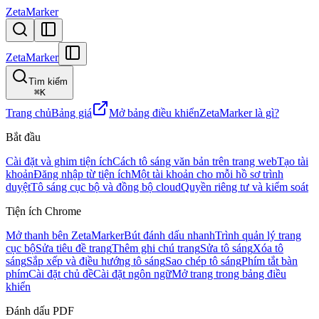
ZetaMarker
ZetaMarker
Tìm kiếm
⌘
K
Trang chủ
Bảng giá
Mở bảng điều khiển
ZetaMarker là gì?
Bắt đầu
Cài đặt và ghim tiện ích
Cách tô sáng văn bản trên trang web
Tạo tài
khoản
Đăng nhập từ tiện ích
Một tài khoản cho mỗi hồ sơ trình
duyệt
Tô sáng cục bộ và đồng bộ cloud
Quyền riêng tư và kiểm soát
Tiện ích Chrome
Mở thanh bên ZetaMarker
Bút đánh dấu nhanh
Trình quản lý trang
cục bộ
Sửa tiêu đề trang
Thêm ghi chú trang
Sửa tô sáng
Xóa tô
sáng
Sắp xếp và điều hướng tô sáng
Sao chép tô sáng
Phím tắt bàn
phím
Cài đặt chủ đề
Cài đặt ngôn ngữ
Mở trang trong bảng điều
khiển
Đánh dấu PDF