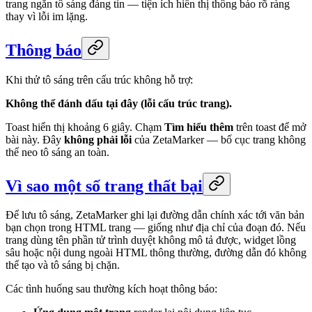
trang ngăn tô sáng đáng tin — tiện ích hiển thị thông báo rõ ràng
thay vì lỗi im lặng.
Thông báo
Khi thử tô sáng trên cấu trúc không hỗ trợ:
Không thể đánh dấu tại đây (lỗi cấu trúc trang).
Toast hiển thị khoảng 6 giây. Chạm
Tìm hiểu thêm
trên toast để mở
bài này. Đây
không phải lỗi
của ZetaMarker — bố cục trang không
thể neo tô sáng an toàn.
Vì sao một số trang thất bại
Để lưu tô sáng, ZetaMarker ghi lại đường dẫn chính xác tới văn bản
bạn chọn trong HTML trang — giống như địa chỉ của đoạn đó. Nếu
trang dùng tên phần tử trình duyệt không mô tả được, widget lồng
sâu hoặc nội dung ngoài HTML thông thường, đường dẫn đó không
thể tạo và tô sáng bị chặn.
Các tình huống sau thường kích hoạt thông báo: