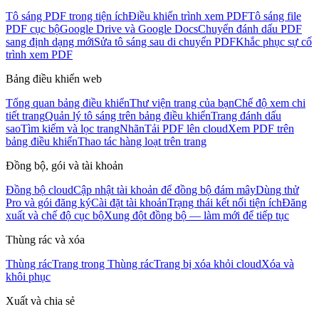
Tô sáng PDF trong tiện ích
Điều khiển trình xem PDF
Tô sáng file
PDF cục bộ
Google Drive và Google Docs
Chuyển đánh dấu PDF
sang định dạng mới
Sửa tô sáng sau di chuyển PDF
Khắc phục sự cố
trình xem PDF
Bảng điều khiển web
Tổng quan bảng điều khiển
Thư viện trang của bạn
Chế độ xem chi
tiết trang
Quản lý tô sáng trên bảng điều khiển
Trang đánh dấu
sao
Tìm kiếm và lọc trang
Nhãn
Tải PDF lên cloud
Xem PDF trên
bảng điều khiển
Thao tác hàng loạt trên trang
Đồng bộ, gói và tài khoản
Đồng bộ cloud
Cập nhật tài khoản để đồng bộ đám mây
Dùng thử
Pro và gói đăng ký
Cài đặt tài khoản
Trạng thái kết nối tiện ích
Đăng
xuất và chế độ cục bộ
Xung đột đồng bộ — làm mới để tiếp tục
Thùng rác và xóa
Thùng rác
Trang trong Thùng rác
Trang bị xóa khỏi cloud
Xóa và
khôi phục
Xuất và chia sẻ