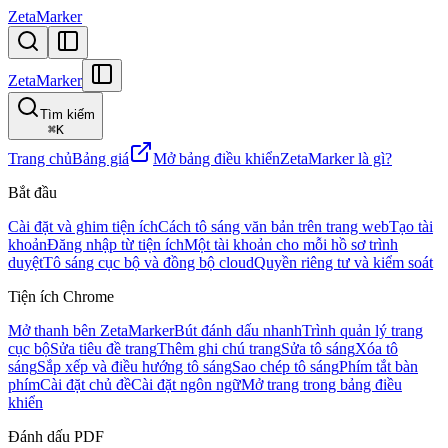
ZetaMarker
ZetaMarker
Tìm kiếm
⌘
K
Trang chủ
Bảng giá
Mở bảng điều khiển
ZetaMarker là gì?
Bắt đầu
Cài đặt và ghim tiện ích
Cách tô sáng văn bản trên trang web
Tạo tài
khoản
Đăng nhập từ tiện ích
Một tài khoản cho mỗi hồ sơ trình
duyệt
Tô sáng cục bộ và đồng bộ cloud
Quyền riêng tư và kiểm soát
Tiện ích Chrome
Mở thanh bên ZetaMarker
Bút đánh dấu nhanh
Trình quản lý trang
cục bộ
Sửa tiêu đề trang
Thêm ghi chú trang
Sửa tô sáng
Xóa tô
sáng
Sắp xếp và điều hướng tô sáng
Sao chép tô sáng
Phím tắt bàn
phím
Cài đặt chủ đề
Cài đặt ngôn ngữ
Mở trang trong bảng điều
khiển
Đánh dấu PDF