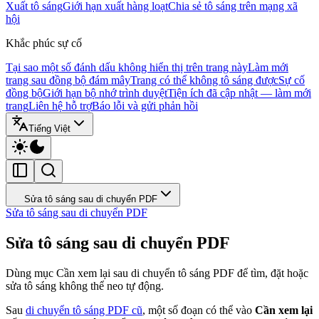
Xuất tô sáng
Giới hạn xuất hàng loạt
Chia sẻ tô sáng trên mạng xã
hội
Khắc phúc sự cố
Tại sao một số đánh dấu không hiển thị trên trang này
Làm mới
trang sau đồng bộ đám mây
Trang có thể không tô sáng được
Sự cố
đồng bộ
Giới hạn bộ nhớ trình duyệt
Tiện ích đã cập nhật — làm mới
trang
Liên hệ hỗ trợ
Báo lỗi và gửi phản hồi
Tiếng Việt
Sửa tô sáng sau di chuyển PDF
Sửa tô sáng sau di chuyển PDF
Sửa tô sáng sau di chuyển PDF
Dùng mục Cần xem lại sau di chuyển tô sáng PDF để tìm, đặt hoặc
sửa tô sáng không thể neo tự động.
Sau
di chuyển tô sáng PDF cũ
, một số đoạn có thể vào
Cần xem lại