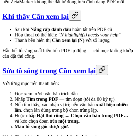
nếu ZetaMarker không thể đặt tự động trên định dạng PDF mới.
Khi thấy Cần xem lại
Sau khi
Nâng cấp đánh dấu
hoàn tất trên PDF cũ
Hộp thoại có thể hiện:
"N highlight(s) needs your help"
Thanh bên hiển thị
Cần xem lại (N)
với số lượng
Hầu hết tô sáng xuất hiện trên PDF tự động — chỉ mục không khớp
cần đặt thủ công.
Sửa tô sáng trong Cần xem lại
Với từng mục trên thanh bên:
Đọc xem trước văn bản trích dẫn.
Nhấp
Tìm trong PDF
— tìm đoạn (tối đa 80 ký tự).
Nếu tìm thấy, xác nhận vị trí; nếu văn bản
xuất hiện nhiều
lần
, chọn lần đúng trong bộ chọn trùng lặp.
Hoặc nhấp
Đặt thủ công
→
Chọn văn bản trong PDF…
và kéo chọn đoạn trên
một trang
.
Màu tô sáng gốc được giữ
.