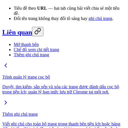
Tiêu đề theo
URL
— hai tab cùng bài viết chia sẻ một tiêu
đề.
Đổi tên trang không thay đổi tô sáng hay
ghi chú trang
.
Liên quan
Mở thanh bên
Chế độ xem chi tiết trang
Thêm ghi chú trang
Trình quản lý trang cục bộ
Duyệt, tìm kiếm, sắp xếp và xóa các trang được đánh dấu cục bộ
trong tiện ích; quản lý hạn mức lưu trữ Chrome tại một nơi.
Thêm ghi chú trang
Viết ghi chú cho toàn bộ trang trong thanh bên tiện ích hoặc bảng