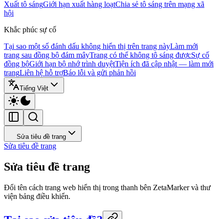
Xuất tô sáng
Giới hạn xuất hàng loạt
Chia sẻ tô sáng trên mạng xã
hội
Khắc phúc sự cố
Tại sao một số đánh dấu không hiển thị trên trang này
Làm mới
trang sau đồng bộ đám mây
Trang có thể không tô sáng được
Sự cố
đồng bộ
Giới hạn bộ nhớ trình duyệt
Tiện ích đã cập nhật — làm mới
trang
Liên hệ hỗ trợ
Báo lỗi và gửi phản hồi
Tiếng Việt
Sửa tiêu đề trang
Sửa tiêu đề trang
Sửa tiêu đề trang
Đổi tên cách trang web hiển thị trong thanh bên ZetaMarker và thư
viện bảng điều khiển.