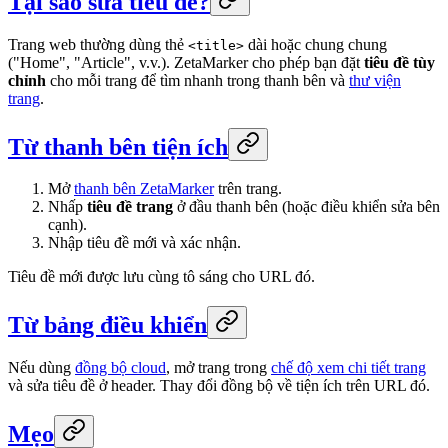
Tại sao sửa tiêu đề?
Trang web thường dùng thẻ
dài hoặc chung chung
<title>
("Home", "Article", v.v.). ZetaMarker cho phép bạn đặt
tiêu đề tùy
chỉnh
cho mỗi trang để tìm nhanh trong thanh bên và
thư viện
trang
.
Từ thanh bên tiện ích
Mở
thanh bên ZetaMarker
trên trang.
Nhấp
tiêu đề trang
ở đầu thanh bên (hoặc điều khiển sửa bên
cạnh).
Nhập tiêu đề mới và xác nhận.
Tiêu đề mới được lưu cùng tô sáng cho URL đó.
Từ bảng điều khiển
Nếu dùng
đồng bộ cloud
, mở trang trong
chế độ xem chi tiết trang
và sửa tiêu đề ở header. Thay đổi đồng bộ về tiện ích trên URL đó.
Mẹo