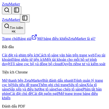
ZetaMarker
ZetaMarker
Tìm kiếm
⌘
K
Trang chủ
Bảng giá
Mở bảng điều khiển
ZetaMarker là gì?
Bắt đầu
Cài đặt và ghim tiện ích
Cách tô sáng văn bản trên trang web
Tạo tài
khoản
Đăng nhập từ tiện ích
Một tài khoản cho mỗi hồ sơ trình
duyệt
Tô sáng cục bộ và đồng bộ cloud
Quyền riêng tư và kiểm soát
Tiện ích Chrome
Mở thanh bên ZetaMarker
Bút đánh dấu nhanh
Trình quản lý trang
cục bộ
Sửa tiêu đề trang
Thêm ghi chú trang
Sửa tô sáng
Xóa tô
sáng
Sắp xếp và điều hướng tô sáng
Sao chép tô sáng
Phím tắt bàn
phím
Cài đặt chủ đề
Cài đặt ngôn ngữ
Mở trang trong bảng điều
khiển
Đánh dấu PDF