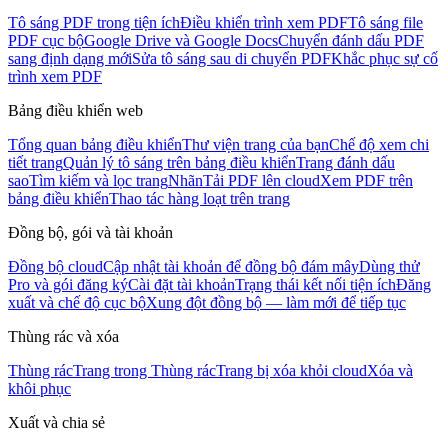
Tô sáng PDF trong tiện ích
Điều khiển trình xem PDF
Tô sáng file
PDF cục bộ
Google Drive và Google Docs
Chuyển đánh dấu PDF
sang định dạng mới
Sửa tô sáng sau di chuyển PDF
Khắc phục sự cố
trình xem PDF
Bảng điều khiển web
Tổng quan bảng điều khiển
Thư viện trang của bạn
Chế độ xem chi
tiết trang
Quản lý tô sáng trên bảng điều khiển
Trang đánh dấu
sao
Tìm kiếm và lọc trang
Nhãn
Tải PDF lên cloud
Xem PDF trên
bảng điều khiển
Thao tác hàng loạt trên trang
Đồng bộ, gói và tài khoản
Đồng bộ cloud
Cập nhật tài khoản để đồng bộ đám mây
Dùng thử
Pro và gói đăng ký
Cài đặt tài khoản
Trạng thái kết nối tiện ích
Đăng
xuất và chế độ cục bộ
Xung đột đồng bộ — làm mới để tiếp tục
Thùng rác và xóa
Thùng rác
Trang trong Thùng rác
Trang bị xóa khỏi cloud
Xóa và
khôi phục
Xuất và chia sẻ