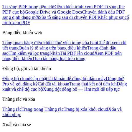
Tô sáng PDF trong tiện ích
Điều khiển trình xem PDF
Tô sáng file
PDF cục bộ
Google Drive và Google Docs
Chuyển đánh dấu PDF
sang định dạng mới
Sửa tô sáng sau di chuyển PDF
Khắc phục sự cố
trình xem PDF
Bảng điều khiển web
Tổng quan bảng điều khiển
Thư viện trang của bạn
Chế độ xem chi
tiết trang
Quản lý tô sáng trên bảng điều khiển
Trang đánh dấu
sao
Tìm kiếm và lọc trang
Nhãn
Tải PDF lên cloud
Xem PDF trên
bảng điều khiển
Thao tác hàng loạt trên trang
Đồng bộ, gói và tài khoản
Đồng bộ cloud
Cập nhật tài khoản để đồng bộ đám mây
Dùng thử
Pro và gói đăng ký
Cài đặt tài khoản
Trạng thái kết nối tiện ích
Đăng
xuất và chế độ cục bộ
Xung đột đồng bộ — làm mới để tiếp tục
Thùng rác và xóa
Thùng rác
Trang trong Thùng rác
Trang bị xóa khỏi cloud
Xóa và
khôi phục
Xuất và chia sẻ