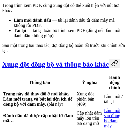
Trong trình xem PDF, cùng xung đột có thể xuất hiện với nút hơi
khác:
Làm mới đánh dấu
— tải lại đánh dấu từ đám mây mà
không rời PDF.
Tải lại
— tải lại toàn bộ trình xem PDF (dùng nếu làm mới
đánh dấu không giúp).
Sau một trong hai thao tác, đợi đồng bộ hoàn tất trước khi chỉnh sửa
lại.
Xung đột đồng bộ và thông báo khác
Hành
Thông báo
Ý nghĩa
động
chính
Trang này đã thay đổi ở nơi khác.
Xung đột
Làm mới /
Làm mới trang và bật lại tiện ích để
phiên bản
tải lại
đồng bộ với đám mây.
(bài này)
(409)
Làm mới
Cập nhật đám
Đánh dấu đã được cập nhật từ đám
sau đồng
mây lớn trên
mâ…
bộ đám
tab đang mở
mây