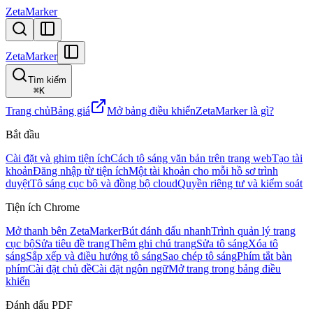
ZetaMarker
ZetaMarker
Tìm kiếm
⌘
K
Trang chủ
Bảng giá
Mở bảng điều khiển
ZetaMarker là gì?
Bắt đầu
Cài đặt và ghim tiện ích
Cách tô sáng văn bản trên trang web
Tạo tài
khoản
Đăng nhập từ tiện ích
Một tài khoản cho mỗi hồ sơ trình
duyệt
Tô sáng cục bộ và đồng bộ cloud
Quyền riêng tư và kiểm soát
Tiện ích Chrome
Mở thanh bên ZetaMarker
Bút đánh dấu nhanh
Trình quản lý trang
cục bộ
Sửa tiêu đề trang
Thêm ghi chú trang
Sửa tô sáng
Xóa tô
sáng
Sắp xếp và điều hướng tô sáng
Sao chép tô sáng
Phím tắt bàn
phím
Cài đặt chủ đề
Cài đặt ngôn ngữ
Mở trang trong bảng điều
khiển
Đánh dấu PDF