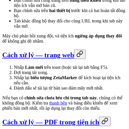
Bạn chỉnh sửa cùng trang trên
bảng điều khiển
trong khi tab
tiện ích vẫn mở bản cũ.
Bạn chỉnh sửa trên
hai thiết bị
trước khi cả hai hoàn tất đồng
bộ.
Tab khác đồng bộ thay đổi cho cùng URL trong khi tab này
vẫn mở.
Máy chủ phản hồi xung đột, và tiện ích
ngừng áp dụng thay đổi
để không ghi đè nhầm.
Cách xử lý — trang web
Nhấp
Làm mới
trên toast (hoặc tải lại tab bằng F5).
Đợi trang tải xong.
Nhấp lại
biểu tượng ZetaMarker
để kích hoạt lại tiện ích
nếu cần.
Đánh dấu sẽ tải lại từ bản sao đám mây mới nhất.
Nếu bạn có
chỉnh sửa chưa lưu chỉ trong tab này
, chúng có thể
không đồng bộ. Kiểm tra
thanh bên
và bảng điều khiển để xem
phiên bản mới nhất, rồi áp dụng lại thay đổi còn thiếu.
Cách xử lý — PDF trong tiện ích