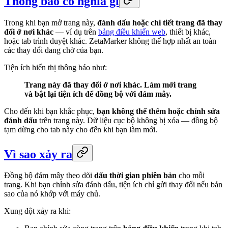
Thông báo có nghĩa gì
Trong khi bạn mở trang này,
đánh dấu hoặc chi tiết trang đã thay
đổi ở nơi khác
— ví dụ trên
bảng điều khiển web
, thiết bị khác,
hoặc tab trình duyệt khác. ZetaMarker không thể hợp nhất an toàn
các thay đổi đang chờ của bạn.
Tiện ích hiển thị thông báo như:
Trang này đã thay đổi ở nơi khác. Làm mới trang
và bật lại tiện ích để đồng bộ với đám mây.
Cho đến khi bạn khắc phục,
bạn không thể thêm hoặc chỉnh sửa
đánh dấu
trên trang này. Dữ liệu cục bộ không bị xóa — đồng bộ
tạm dừng cho tab này cho đến khi bạn làm mới.
Vì sao xảy ra
Đồng bộ đám mây theo dõi
dấu thời gian phiên bản
cho mỗi
trang. Khi bạn chỉnh sửa đánh dấu, tiện ích chỉ gửi thay đổi nếu bản
sao của nó khớp với máy chủ.
Xung đột xảy ra khi: