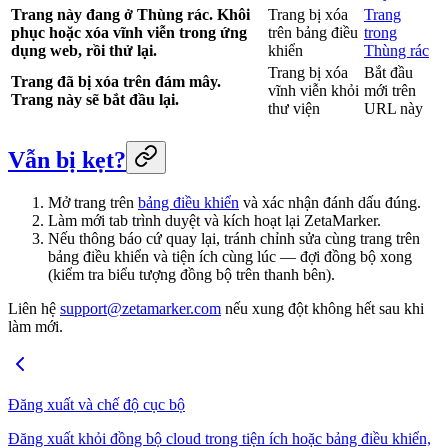
Trang này đang ở Thùng rác. Khôi
Trang bị xóa
Trang
phục hoặc xóa vĩnh viễn trong ứng
trên bảng điều
trong
dụng web, rồi thử lại.
khiển
Thùng rác
Trang bị xóa
Bắt đầu
Trang đã bị xóa trên đám mây.
vĩnh viễn khỏi
mới trên
Trang này sẽ bắt đầu lại.
thư viện
URL này
Vẫn bị kẹt?
Mở trang trên
bảng điều khiển
và xác nhận đánh dấu đúng.
Làm mới tab trình duyệt và kích hoạt lại ZetaMarker.
Nếu thông báo cứ quay lại, tránh chỉnh sửa cùng trang trên
bảng điều khiển và tiện ích cùng lúc — đợi đồng bộ xong
(kiểm tra biểu tượng đồng bộ trên thanh bên).
Liên hệ
support@zetamarker.com
nếu xung đột không hết sau khi
làm mới.
Đăng xuất và chế độ cục bộ
Đăng xuất khỏi đồng bộ cloud trong tiện ích hoặc bảng điều khiển,