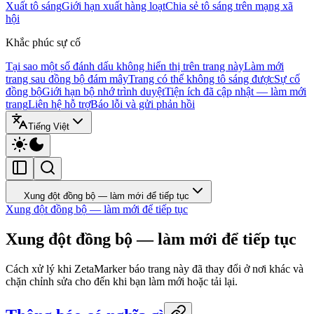
Xuất tô sáng
Giới hạn xuất hàng loạt
Chia sẻ tô sáng trên mạng xã
hội
Khắc phúc sự cố
Tại sao một số đánh dấu không hiển thị trên trang này
Làm mới
trang sau đồng bộ đám mây
Trang có thể không tô sáng được
Sự cố
đồng bộ
Giới hạn bộ nhớ trình duyệt
Tiện ích đã cập nhật — làm mới
trang
Liên hệ hỗ trợ
Báo lỗi và gửi phản hồi
Tiếng Việt
Xung đột đồng bộ — làm mới để tiếp tục
Xung đột đồng bộ — làm mới để tiếp tục
Xung đột đồng bộ — làm mới để tiếp tục
Cách xử lý khi ZetaMarker báo trang này đã thay đổi ở nơi khác và
chặn chỉnh sửa cho đến khi bạn làm mới hoặc tải lại.