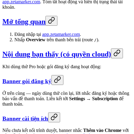
app.zetamarker.com
. Tóm tắt hoạt động và hiển thị trạng thái tài
khoản.
Mở tổng quan
Đăng nhập tại
app.zetamarker.com
.
Nhấp
Overview
trên thanh bên trái (route
).
/
Nội dung bạn thấy (có quyền cloud)
Khi dùng thử Pro hoặc gói đăng ký đang hoạt động:
Banner gói đăng ký
Ở trên cùng — ngày dùng thử còn lại, lời nhắc đăng ký hoặc thông
báo vấn đề thanh toán. Liên kết tới
Settings → Subscription
để
thanh toán.
Banner cài tiện ích
Nếu chưa kết nối trình duyệt, banner nhắc
Thêm vào Chrome
với