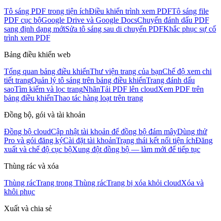
Tô sáng PDF trong tiện ích
Điều khiển trình xem PDF
Tô sáng file
PDF cục bộ
Google Drive và Google Docs
Chuyển đánh dấu PDF
sang định dạng mới
Sửa tô sáng sau di chuyển PDF
Khắc phục sự cố
trình xem PDF
Bảng điều khiển web
Tổng quan bảng điều khiển
Thư viện trang của bạn
Chế độ xem chi
tiết trang
Quản lý tô sáng trên bảng điều khiển
Trang đánh dấu
sao
Tìm kiếm và lọc trang
Nhãn
Tải PDF lên cloud
Xem PDF trên
bảng điều khiển
Thao tác hàng loạt trên trang
Đồng bộ, gói và tài khoản
Đồng bộ cloud
Cập nhật tài khoản để đồng bộ đám mây
Dùng thử
Pro và gói đăng ký
Cài đặt tài khoản
Trạng thái kết nối tiện ích
Đăng
xuất và chế độ cục bộ
Xung đột đồng bộ — làm mới để tiếp tục
Thùng rác và xóa
Thùng rác
Trang trong Thùng rác
Trang bị xóa khỏi cloud
Xóa và
khôi phục
Xuất và chia sẻ