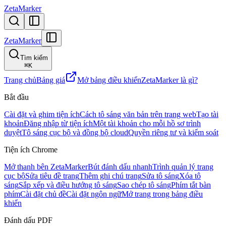
ZetaMarker
ZetaMarker
Tìm kiếm
⌘
K
Trang chủ
Bảng giá
Mở bảng điều khiển
ZetaMarker là gì?
Bắt đầu
Cài đặt và ghim tiện ích
Cách tô sáng văn bản trên trang web
Tạo tài
khoản
Đăng nhập từ tiện ích
Một tài khoản cho mỗi hồ sơ trình
duyệt
Tô sáng cục bộ và đồng bộ cloud
Quyền riêng tư và kiểm soát
Tiện ích Chrome
Mở thanh bên ZetaMarker
Bút đánh dấu nhanh
Trình quản lý trang
cục bộ
Sửa tiêu đề trang
Thêm ghi chú trang
Sửa tô sáng
Xóa tô
sáng
Sắp xếp và điều hướng tô sáng
Sao chép tô sáng
Phím tắt bàn
phím
Cài đặt chủ đề
Cài đặt ngôn ngữ
Mở trang trong bảng điều
khiển
Đánh dấu PDF