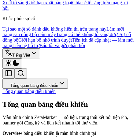
Xuất tô sáng
Giới hạn xuất hàng loạt
Chia sẻ tô sáng trên mạng xã
hội
Khắc phúc sự cố
Tại sao một số đánh dấu không hiển thị trên trang này
Làm mới
trang sau đồng bộ đám mây
Trang có thể không tô sáng được
Sự cố
đồng bộ
Giới hạn bộ nhớ trình duyệt
Tiện ích đã cập nhật — làm mới
trang
Liên hệ hỗ trợ
Báo lỗi và gửi phản hồi
Tiếng Việt
Tổng quan bảng điều khiển
Tổng quan bảng điều khiển
Tổng quan bảng điều khiển
Màn hình chính ZetaMarker — số liệu, trạng thái kết nối tiện ích,
banner gói đăng ký và liên kết nhanh tới thư viện.
Overview
bảng điều khiển là màn hình chính tại