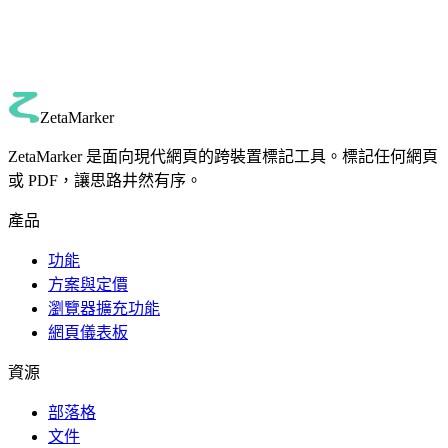
有 Firefox 擴充功能嗎？
ZetaMarker 適用於所有網站與 PDF 嗎？
我的資料是否私密且安全？
使用 ZetaMarker 需要帳戶嗎？
ZetaMarker
ZetaMarker 是面向現代網頁的跨裝置標記工具。標記任何網頁
或 PDF，讓思路井然有序。
產品
功能
方案與定價
瀏覽器擴充功能
網頁儀表板
資源
部落格
文件