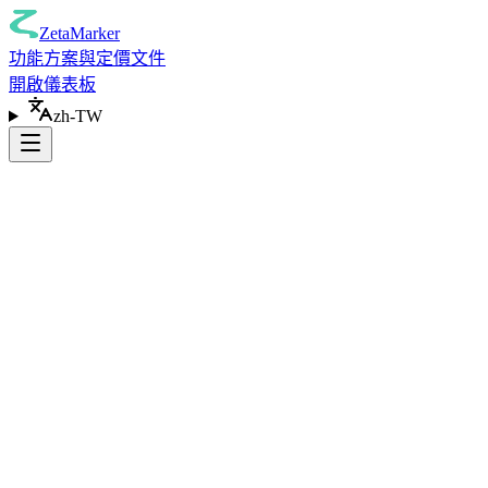
ZetaMarker
功能
方案與定價
文件
開啟儀表板
zh-TW
新增至 Chrome
(
免費
)