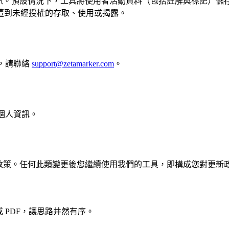
存個人資訊。預設情況下，工具將使用者活動資料（包括註解與標記
遭到未經授權的存取、使用或揭露。
助，請聯絡
support@zetamarker.com
。
露個人資訊。
隱私權政策。任何此類變更後您繼續使用我們的工具，即構成您對更新
或 PDF，讓思路井然有序。