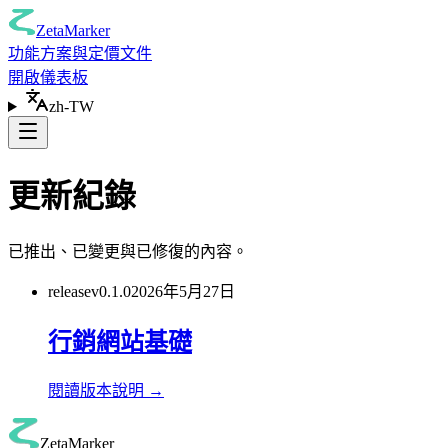
ZetaMarker
功能
方案與定價
文件
開啟儀表板
zh-TW
更新紀錄
已推出、已變更與已修復的內容。
release
v
0.1.0
2026年5月27日
行銷網站基礎
閱讀版本說明
→
ZetaMarker