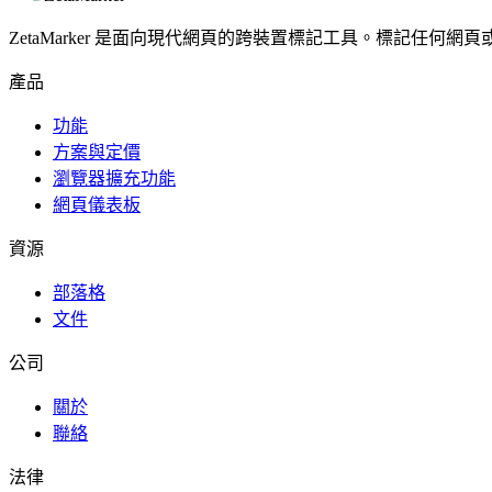
ZetaMarker 是面向現代網頁的跨裝置標記工具。標記任何網頁
產品
功能
方案與定價
瀏覽器擴充功能
網頁儀表板
資源
部落格
文件
公司
關於
聯絡
法律