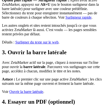
Option plus rapide — Surligneur rapide :
Après avoir activé
ZetaMarker, appuyez sur
Alt+U
(ou le bouton surligneur dans la
barre latérale) pour surligner avec une couleur prédéfinie.
Sélectionnez du texte pour enregistrer instantanément — pas de
barre de couleurs à chaque sélection. Voir
Surligneur rapide
.
Les autres onglets et sites restent intouchés jusqu'à ce que vous
activiez ZetaMarker là aussi. C'est voulu — les pages sensibles
restent privées par défaut.
Détails :
Surligner du texte sur le web
.
3. Ouvrir la barre latérale
Avec ZetaMarker actif sur la page, cliquez à nouveau sur l'icône
pour ouvrir la
barre latérale
. Parcourez vos surlignages sur cette
page, accédez à chacun, modifiez le titre et les notes.
Astuce :
Le premier clic sur une page active ZetaMarker ; les clics
suivants sur la même page ouvrent et ferment la barre latérale.
Voir
Ouvrir la barre latérale
.
4. Essayer un PDF (optionnel)