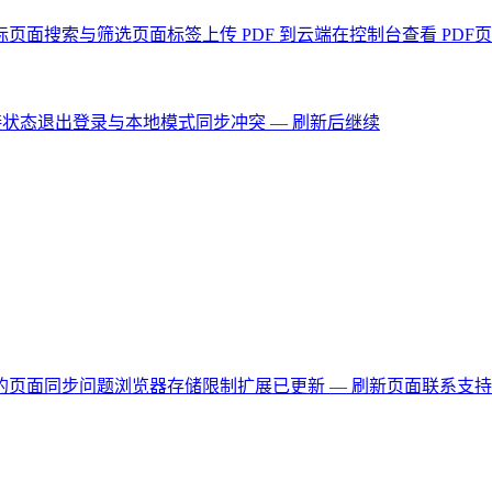
标页面
搜索与筛选页面
标签
上传 PDF 到云端
在控制台查看 PDF
页
接状态
退出登录与本地模式
同步冲突 — 刷新后继续
的页面
同步问题
浏览器存储限制
扩展已更新 — 刷新页面
联系支持