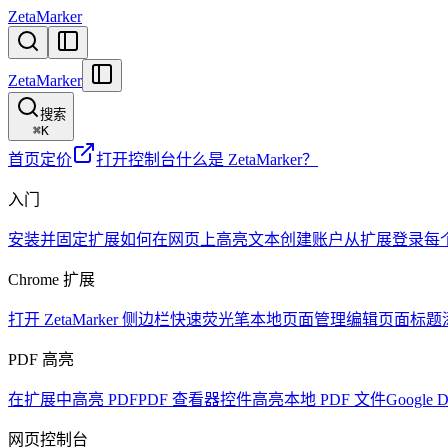
ZetaMarker
ZetaMarker
搜索
⌘
K
首页
定价
打开控制台
什么是 ZetaMarker？
入门
安装并固定扩展
如何在网页上高亮文本
创建账户
从扩展登录
每
Chrome 扩展
打开 ZetaMarker 侧边栏
快速荧光笔
本地页面管理
编辑页面标题
PDF 高亮
在扩展中高亮 PDF
PDF 查看器控件
高亮本地 PDF 文件
Google D
网页控制台