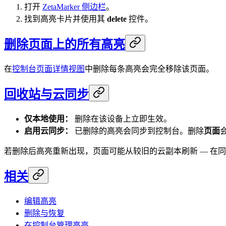
打开
ZetaMarker 侧边栏
。
找到高亮卡片并使用其
delete
控件。
删除页面上的所有高亮
在
控制台页面详情视图
中删除每条高亮会完全移除该页面。
回收站与云同步
仅本地使用：
删除在该设备上立即生效。
启用云同步：
已删除的高亮会同步到控制台。删除
页面
若删除后高亮重新出现，页面可能从较旧的云副本刷新 — 在
相关
编辑高亮
删除与恢复
在控制台管理高亮