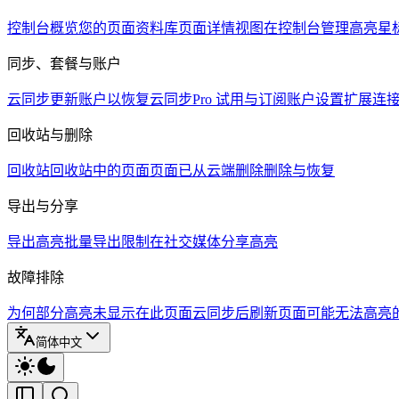
控制台概览
您的页面资料库
页面详情视图
在控制台管理高亮
星
同步、套餐与账户
云同步
更新账户以恢复云同步
Pro 试用与订阅
账户设置
扩展连
回收站与删除
回收站
回收站中的页面
页面已从云端删除
删除与恢复
导出与分享
导出高亮
批量导出限制
在社交媒体分享高亮
故障排除
为何部分高亮未显示在此页面
云同步后刷新页面
可能无法高亮
简体中文