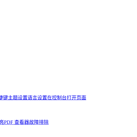
捷键
主题设置
语言设置
在控制台打开页面
亮
PDF 查看器故障排除