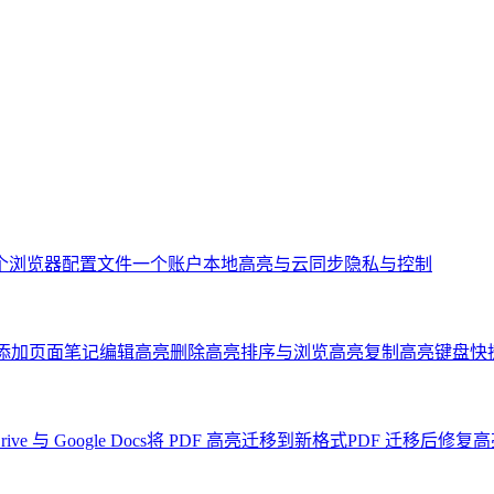
个浏览器配置文件一个账户
本地高亮与云同步
隐私与控制
添加页面笔记
编辑高亮
删除高亮
排序与浏览高亮
复制高亮
键盘快
rive 与 Google Docs
将 PDF 高亮迁移到新格式
PDF 迁移后修复高