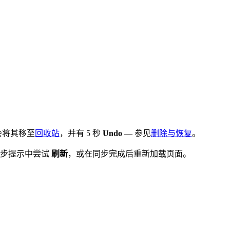
会将其移至
回收站
，并有 5 秒
Undo
— 参见
删除与恢复
。
同步提示中尝试
刷新
，或在同步完成后重新加载页面。