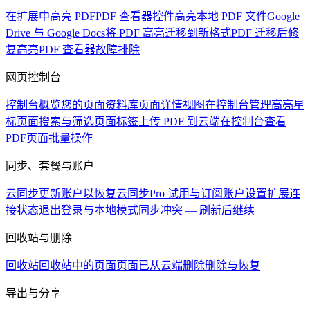
在扩展中高亮 PDF
PDF 查看器控件
高亮本地 PDF 文件
Google
Drive 与 Google Docs
将 PDF 高亮迁移到新格式
PDF 迁移后修
复高亮
PDF 查看器故障排除
网页控制台
控制台概览
您的页面资料库
页面详情视图
在控制台管理高亮
星
标页面
搜索与筛选页面
标签
上传 PDF 到云端
在控制台查看
PDF
页面批量操作
同步、套餐与账户
云同步
更新账户以恢复云同步
Pro 试用与订阅
账户设置
扩展连
接状态
退出登录与本地模式
同步冲突 — 刷新后继续
回收站与删除
回收站
回收站中的页面
页面已从云端删除
删除与恢复
导出与分享