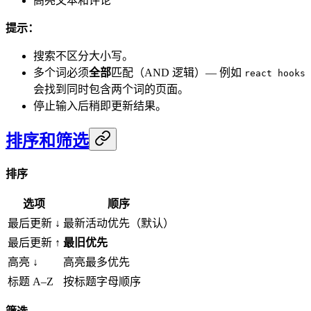
高亮文本和评论
提示：
搜索不区分大小写。
多个词必须
全部
匹配（AND 逻辑）— 例如
react hooks
会找到同时包含两个词的页面。
停止输入后稍即更新结果。
排序和筛选
排序
选项
顺序
最后更新 ↓
最新活动优先（默认）
最后更新 ↑
最旧优先
高亮 ↓
高亮最多优先
标题 A–Z
按标题字母顺序