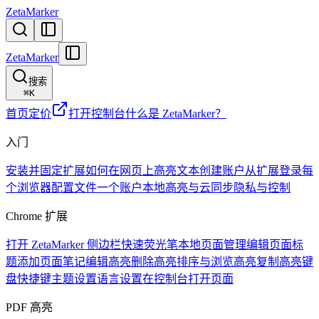
ZetaMarker
ZetaMarker
搜索
⌘
K
首页
定价
打开控制台
什么是 ZetaMarker？
入门
安装并固定扩展
如何在网页上高亮文本
创建账户
从扩展登录
每
个浏览器配置文件一个账户
本地高亮与云同步
隐私与控制
Chrome 扩展
打开 ZetaMarker 侧边栏
快速荧光笔
本地页面管理
编辑页面标
题
添加页面笔记
编辑高亮
删除高亮
排序与浏览高亮
复制高亮
键
盘快捷键
主题设置
语言设置
在控制台打开页面
PDF 高亮