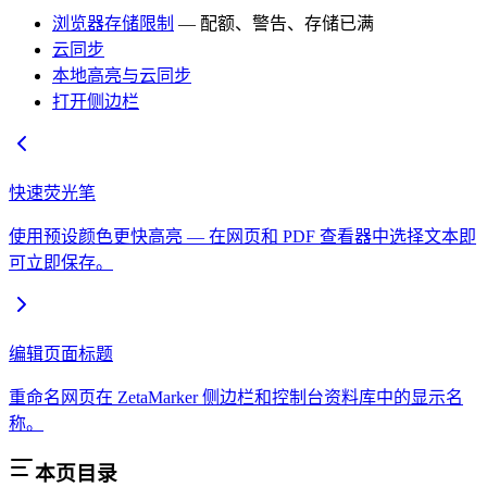
浏览器存储限制
— 配额、警告、存储已满
云同步
本地高亮与云同步
打开侧边栏
快速荧光笔
使用预设颜色更快高亮 — 在网页和 PDF 查看器中选择文本即
可立即保存。
编辑页面标题
重命名网页在 ZetaMarker 侧边栏和控制台资料库中的显示名
称。
本页目录