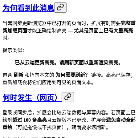
为何看到此消息
当
云同步
更新浏览器中
已打开
的页面时，扩展有时需要
完整重
新加载页面
才能正确绘制高亮 — 尤其是页面上
已有大量高亮
时。
提示类似：
已从云端更新高亮。请刷新页面以重新渲染高亮。
包含
刷新
和指向本文的
为何需要刷新？
链接。高亮已保存；
重新加载会将它们应用到可见的页面文本。
何时发生（网页）
登录或同步后，扩展会比较云端数据与屏幕内容。若页面上已
绘制
超过 100 条高亮
且云端版本已更改，扩展会
避免自动全部
重绘
（可能拖慢或干扰页面），转而要求您刷新。