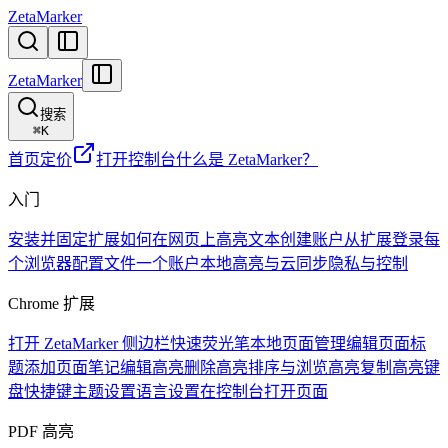
ZetaMarker
ZetaMarker
搜索
⌘
K
首页
定价
打开控制台
什么是 ZetaMarker？
入门
安装并固定扩展
如何在网页上高亮文本
创建账户
从扩展登录
每
个浏览器配置文件一个账户
本地高亮与云同步
隐私与控制
Chrome 扩展
打开 ZetaMarker 侧边栏
快速荧光笔
本地页面管理
编辑页面标
题
添加页面笔记
编辑高亮
删除高亮
排序与浏览高亮
复制高亮
键
盘快捷键
主题设置
语言设置
在控制台打开页面
PDF 高亮