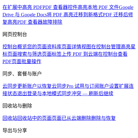
在扩展中高亮 PDF
PDF 查看器控件
高亮本地 PDF 文件
Google
Drive 与 Google Docs
将 PDF 高亮迁移到新格式
PDF 迁移后修
复高亮
PDF 查看器故障排除
网页控制台
控制台概览
您的页面资料库
页面详情视图
在控制台管理高亮
星
标页面
搜索与筛选页面
标签
上传 PDF 到云端
在控制台查看
PDF
页面批量操作
同步、套餐与账户
云同步
更新账户以恢复云同步
Pro 试用与订阅
账户设置
扩展连
接状态
退出登录与本地模式
同步冲突 — 刷新后继续
回收站与删除
回收站
回收站中的页面
页面已从云端删除
删除与恢复
导出与分享