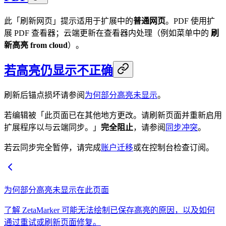
此「刷新网页」提示适用于扩展中的
普通网页
。PDF 使用扩
展 PDF 查看器；云端更新在查看器内处理（例如菜单中的
刷
新高亮 from cloud
）。
若高亮仍显示不正确
刷新后锚点损坏请参阅
为何部分高亮未显示
。
若编辑被「此页面已在其他地方更改。请刷新页面并重新启用
扩展程序以与云端同步。」
完全阻止
，请参阅
同步冲突
。
若云同步完全暂停，请完成
账户迁移
或在控制台检查订阅。
为何部分高亮未显示在此页面
了解 ZetaMarker 可能无法绘制已保存高亮的原因，以及如何
通过重试或刷新页面修复。