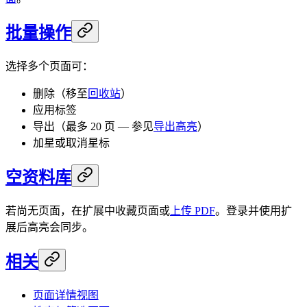
批量操作
选择多个页面可：
删除（移至
回收站
）
应用标签
导出（最多 20 页 — 参见
导出高亮
）
加星或取消星标
空资料库
若尚无页面，在扩展中收藏页面或
上传 PDF
。登录并使用扩
展后高亮会同步。
相关
页面详情视图