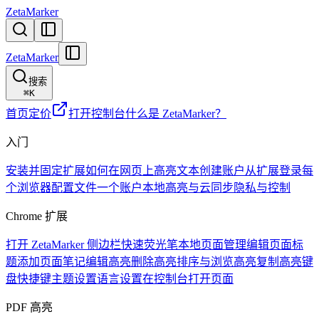
ZetaMarker
ZetaMarker
搜索
⌘
K
首页
定价
打开控制台
什么是 ZetaMarker？
入门
安装并固定扩展
如何在网页上高亮文本
创建账户
从扩展登录
每
个浏览器配置文件一个账户
本地高亮与云同步
隐私与控制
Chrome 扩展
打开 ZetaMarker 侧边栏
快速荧光笔
本地页面管理
编辑页面标
题
添加页面笔记
编辑高亮
删除高亮
排序与浏览高亮
复制高亮
键
盘快捷键
主题设置
语言设置
在控制台打开页面
PDF 高亮