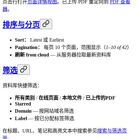
点击行打开
页面详情视图
。已上传 PDF 重定向到
PDF 查看
器
。
排序与分页
Sort：
Latest 或 Earliest
Pagination：
每页 10 个页面，范围显示（
1–10 of 42
）
刷新 from cloud
— 从服务器拉取最新资料库
筛选
资料库快捷筛选：
所有类别
/
在线页面
/
本地文件
/
已上传的PDF
Starred
Domain
— 按网站域名筛选
Label
— 按已分配标签筛选
在标题、URL、笔记和高亮文本中搜索参见
搜索与筛选页
面
。