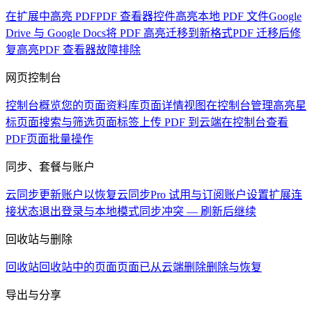
在扩展中高亮 PDF
PDF 查看器控件
高亮本地 PDF 文件
Google
Drive 与 Google Docs
将 PDF 高亮迁移到新格式
PDF 迁移后修
复高亮
PDF 查看器故障排除
网页控制台
控制台概览
您的页面资料库
页面详情视图
在控制台管理高亮
星
标页面
搜索与筛选页面
标签
上传 PDF 到云端
在控制台查看
PDF
页面批量操作
同步、套餐与账户
云同步
更新账户以恢复云同步
Pro 试用与订阅
账户设置
扩展连
接状态
退出登录与本地模式
同步冲突 — 刷新后继续
回收站与删除
回收站
回收站中的页面
页面已从云端删除
删除与恢复
导出与分享