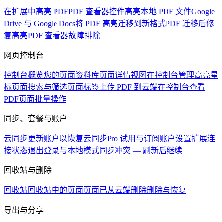
在扩展中高亮 PDF
PDF 查看器控件
高亮本地 PDF 文件
Google
Drive 与 Google Docs
将 PDF 高亮迁移到新格式
PDF 迁移后修
复高亮
PDF 查看器故障排除
网页控制台
控制台概览
您的页面资料库
页面详情视图
在控制台管理高亮
星
标页面
搜索与筛选页面
标签
上传 PDF 到云端
在控制台查看
PDF
页面批量操作
同步、套餐与账户
云同步
更新账户以恢复云同步
Pro 试用与订阅
账户设置
扩展连
接状态
退出登录与本地模式
同步冲突 — 刷新后继续
回收站与删除
回收站
回收站中的页面
页面已从云端删除
删除与恢复
导出与分享