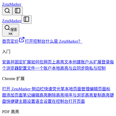
ZetaMarker
ZetaMarker
搜索
⌘
K
首页
定价
打开控制台
什么是 ZetaMarker？
入门
安装并固定扩展
如何在网页上高亮文本
创建账户
从扩展登录
每
个浏览器配置文件一个账户
本地高亮与云同步
隐私与控制
Chrome 扩展
打开 ZetaMarker 侧边栏
快速荧光笔
本地页面管理
编辑页面标
题
添加页面笔记
编辑高亮
删除高亮
排序与浏览高亮
复制高亮
键
盘快捷键
主题设置
语言设置
在控制台打开页面
PDF 高亮