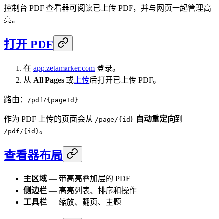
控制台 PDF 查看器可阅读已上传 PDF，并与网页一起管理高
亮。
打开 PDF
在
app.zetamarker.com
登录。
从
All Pages
或
上传
后打开已上传 PDF。
路由：
/pdf/{pageId}
作为 PDF 上传的页面会从
自动重定向
到
/page/{id}
。
/pdf/{id}
查看器布局
主区域
— 带高亮叠加层的 PDF
侧边栏
— 高亮列表、排序和操作
工具栏
— 缩放、翻页、主题