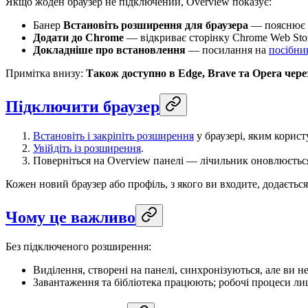
Якщо жоден браузер не підключений, Overview показує:
Банер
Встановіть розширення для браузера
— пояснює р
Додати до Chrome
— відкриває сторінку Chrome Web Sto
Докладніше про встановлення
— посилання на
посібни
Примітка внизу:
Також доступно в Edge, Brave та Opera чере
Підключити браузер
Встановіть і закріпіть розширення
у браузері, яким корист
Увійдіть із розширення
.
Поверніться на Overview панелі — лічильник оновлюєтьс
Кожен новий браузер або профіль, з якого ви входите, додається
Чому це важливо
Без підключеного розширення:
Виділення, створені на панелі, синхронізуються, але ви н
Завантаження та бібліотека працюють; робочі процеси ли