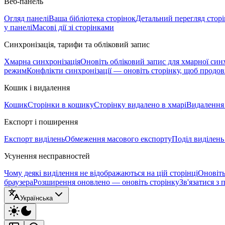
Веб-панель
Огляд панелі
Ваша бібліотека сторінок
Детальний перегляд стор
у панелі
Масові дії зі сторінками
Синхронізація, тарифи та обліковий запис
Хмарна синхронізація
Оновіть обліковий запис для хмарної синх
режим
Конфлікти синхронізації — оновіть сторінку, щоб продо
Кошик і видалення
Кошик
Сторінки в кошику
Сторінку видалено в хмарі
Видалення 
Експорт і поширення
Експорт виділень
Обмеження масового експорту
Поділ виділень
Усунення несправностей
Чому деякі виділення не відображаються на цій сторінці
Оновіть
браузера
Розширення оновлено — оновіть сторінку
Зв'язатися з
Українська