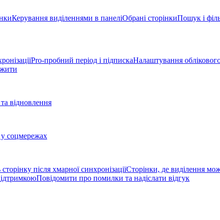
інки
Керування виділеннями в панелі
Обрані сторінки
Пошук і філь
ронізації
Pro-пробний період і підписка
Налаштування облікового
вжити
та відновлення
 у соцмережах
 сторінку після хмарної синхронізації
Сторінки, де виділення мо
 підтримкою
Повідомити про помилки та надіслати відгук