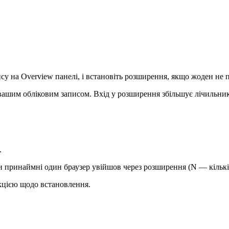
ису на Overview панелі, і встановіть розширення, якщо жоден не
 вашим обліковим записом. Вхід у розширення збільшує лічильник
.
и принаймні один браузер увійшов через розширення (N — кількіс
кцією щодо встановлення.