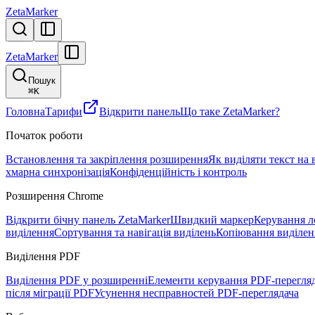
ZetaMarker
ZetaMarker
Пошук
⌘
K
Головна
Тарифи
Відкрити панель
Що таке ZetaMarker?
Початок роботи
Встановлення та закріплення розширення
Як виділяти текст на 
хмарна синхронізація
Конфіденційність і контроль
Розширення Chrome
Відкрити бічну панель ZetaMarker
Швидкий маркер
Керування л
виділення
Сортування та навігація виділень
Копіювання виділен
Виділення PDF
Виділення PDF у розширенні
Елементи керування PDF-перегля
після міграції PDF
Усунення несправностей PDF-переглядача