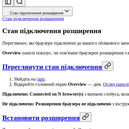
Стан підключення розширення
Стан підключення розширення
Стан підключення розширення
Перегляньте, які браузери підключені до вашого облікового зап
Overview
панелі показує, чи пов'язане браузерне розширення з
Переглянути стан підключення
Увійдіть на
/app
.
Відкрийте головний екран
Overview
— див.
Огляд панелі
Підключено:
Connected on N browser(s)
з іконкою глобуса, кол
Не підключено:
Розширення браузера не підключено
з інстру
Встановити розширення