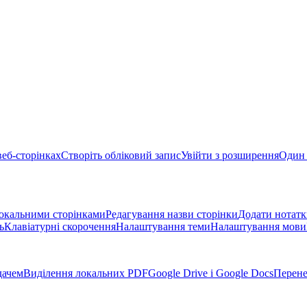
веб-сторінках
Створіть обліковий запис
Увійти з розширення
Один 
окальними сторінками
Редагування назви сторінки
Додати нотатк
ь
Клавіатурні скорочення
Налаштування теми
Налаштування мови
дачем
Виділення локальних PDF
Google Drive і Google Docs
Перене