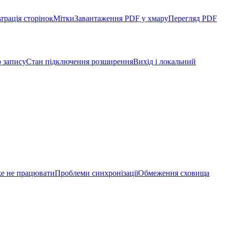
трація сторінок
Мітки
Завантаження PDF у хмару
Перегляд PDF
 запису
Стан підключення розширення
Вихід і локальний
же не працювати
Проблеми синхронізації
Обмеження сховища