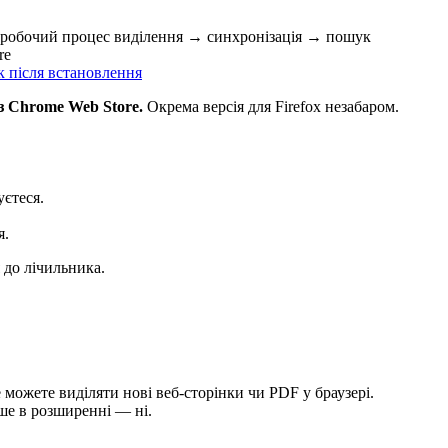
обочий процес виділення → синхронізація → пошук
re
к після встановлення
з Chrome Web Store.
Окрема версія для Firefox незабаром.
уєтеся.
я.
 до лічильника.
е можете виділяти нові веб-сторінки чи PDF у браузері.
ше в розширенні — ні.