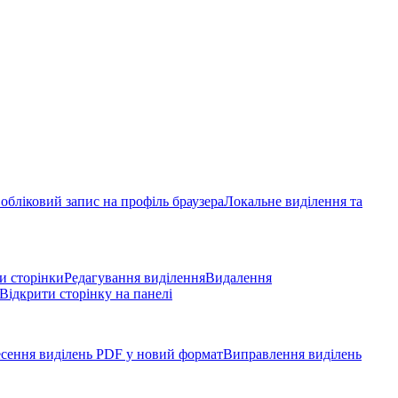
обліковий запис на профіль браузера
Локальне виділення та
и сторінки
Редагування виділення
Видалення
Відкрити сторінку на панелі
сення виділень PDF у новий формат
Виправлення виділень