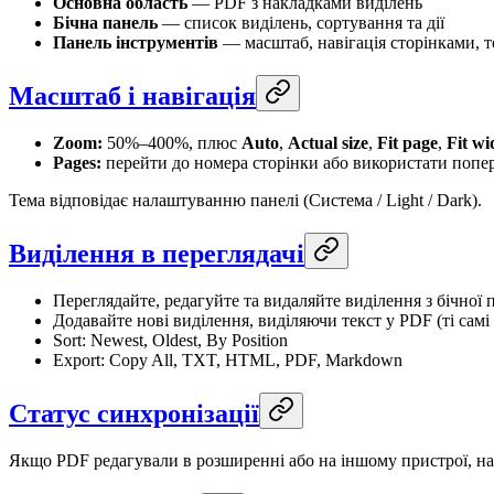
Основна область
— PDF з накладками виділень
Бічна панель
— список виділень, сортування та дії
Панель інструментів
— масштаб, навігація сторінками, т
Масштаб і навігація
Zoom:
50%–400%, плюс
Auto
,
Actual size
,
Fit page
,
Fit wi
Pages:
перейти до номера сторінки або використати попе
Тема відповідає налаштуванню панелі (Система / Light / Dark).
Виділення в переглядачі
Переглядайте, редагуйте та видаляйте виділення з бічної 
Додавайте нові виділення, виділяючи текст у PDF (ті самі 
Sort: Newest, Oldest, By Position
Export: Copy All, TXT, HTML, PDF, Markdown
Статус синхронізації
Якщо PDF редагували в розширенні або на іншому пристрої, на