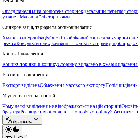
Веб-панель
Огляд панелі
Ваша бібліотека сторінок
Детальний перегляд стор
у панелі
Масові дії зі сторінками
Синхронізація, тарифи та обліковий запис
Хмарна синхронізація
Оновіть обліковий запис для хмарної синх
режим
Конфлікти синхронізації — оновіть сторінку, щоб продо
Кошик і видалення
Кошик
Сторінки в кошику
Сторінку видалено в хмарі
Видалення 
Експорт і поширення
Експорт виділень
Обмеження масового експорту
Поділ виділень
Усунення несправностей
Чому деякі виділення не відображаються на цій сторінці
Оновіть
браузера
Розширення оновлено — оновіть сторінку
Зв'язатися з
Українська