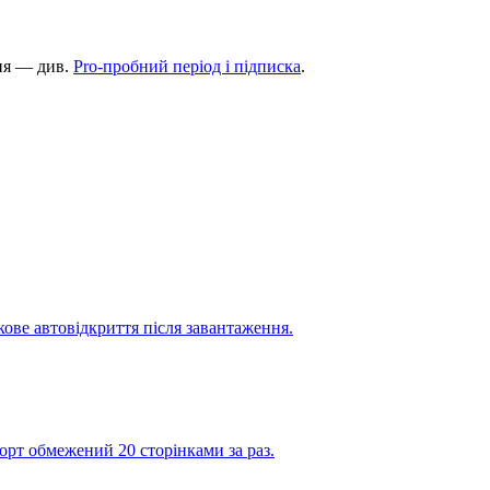
ння — див.
Pro-пробний період і підписка
.
кове автовідкриття після завантаження.
порт обмежений 20 сторінками за раз.