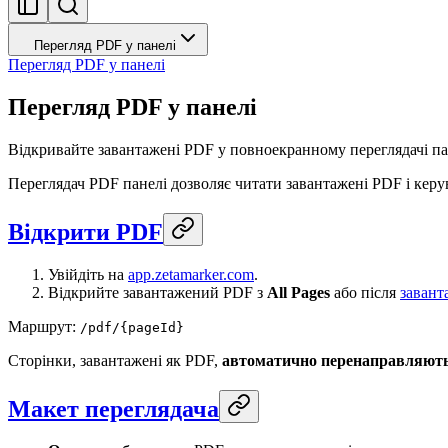
Перегляд PDF у панелі
Перегляд PDF у панелі
Перегляд PDF у панелі
Відкривайте завантажені PDF у повноекранному переглядачі па
Переглядач PDF панелі дозволяє читати завантажені PDF і керу
Відкрити PDF
Увійдіть на
app.zetamarker.com
.
Відкрийте завантажений PDF з
All Pages
або після
завант
Маршрут:
/pdf/{pageId}
Сторінки, завантажені як PDF,
автоматично перенаправляют
Макет переглядача