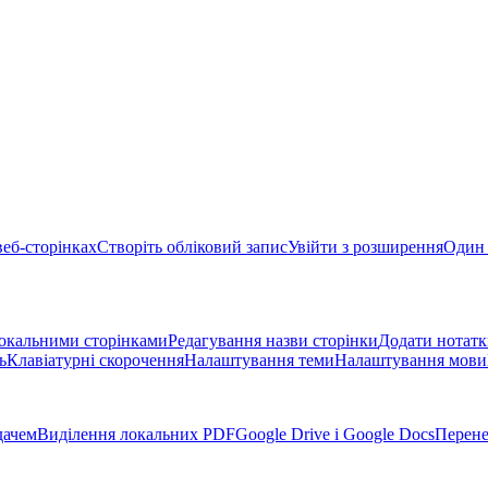
веб-сторінках
Створіть обліковий запис
Увійти з розширення
Один 
окальними сторінками
Редагування назви сторінки
Додати нотатк
ь
Клавіатурні скорочення
Налаштування теми
Налаштування мови
дачем
Виділення локальних PDF
Google Drive і Google Docs
Перене