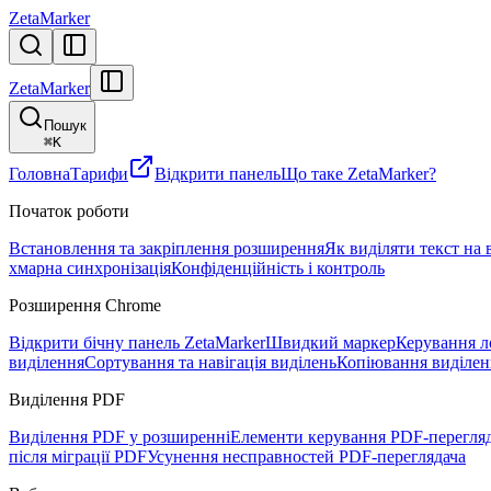
ZetaMarker
ZetaMarker
Пошук
⌘
K
Головна
Тарифи
Відкрити панель
Що таке ZetaMarker?
Початок роботи
Встановлення та закріплення розширення
Як виділяти текст на 
хмарна синхронізація
Конфіденційність і контроль
Розширення Chrome
Відкрити бічну панель ZetaMarker
Швидкий маркер
Керування л
виділення
Сортування та навігація виділень
Копіювання виділен
Виділення PDF
Виділення PDF у розширенні
Елементи керування PDF-перегля
після міграції PDF
Усунення несправностей PDF-переглядача