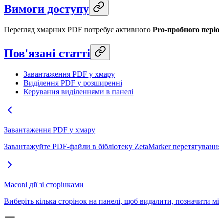
Вимоги доступу
Перегляд хмарних PDF потребує активного
Pro-пробного періо
Пов'язані статті
Завантаження PDF у хмару
Виділення PDF у розширенні
Керування виділеннями в панелі
Завантаження PDF у хмару
Завантажуйте PDF-файли в бібліотеку ZetaMarker перетягування
Масові дії зі сторінками
Виберіть кілька сторінок на панелі, щоб видалити, позначити м