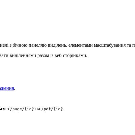
нелі з бічною панеллю виділень, елементами масштабування та п
вати виділеннями разом із веб-сторінками.
аження
.
ься
з
на
.
/page/{id}
/pdf/{id}