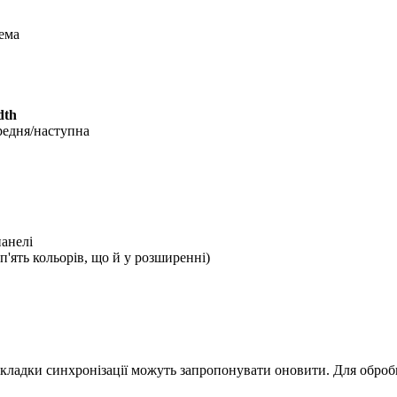
ема
dth
редня/наступна
панелі
п'ять кольорів, що й у розширенні)
кладки синхронізації можуть запропонувати оновити. Для обробк