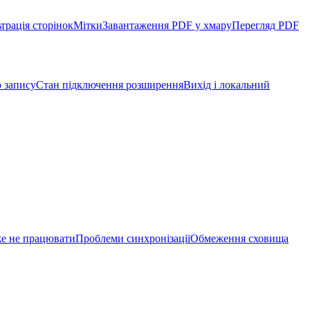
трація сторінок
Мітки
Завантаження PDF у хмару
Перегляд PDF
 запису
Стан підключення розширення
Вихід і локальний
же не працювати
Проблеми синхронізації
Обмеження сховища