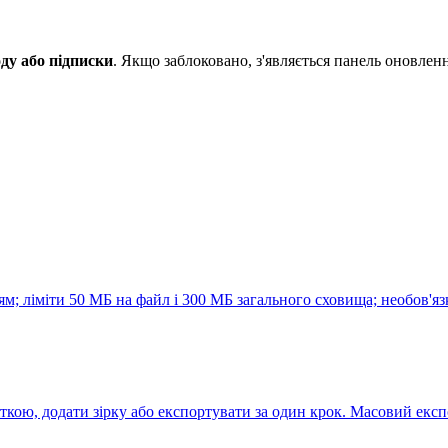
ду або підписки
. Якщо заблоковано, з'являється панель оновле
м; ліміти 50 МБ на файл і 300 МБ загального сховища; необов'яз
іткою, додати зірку або експортувати за один крок. Масовий екс