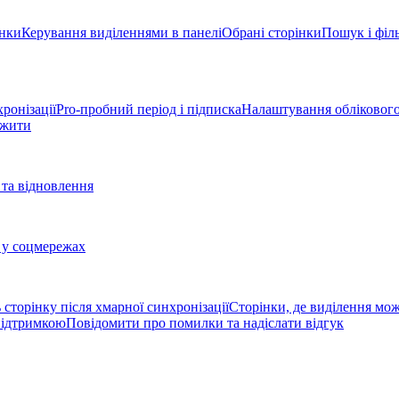
інки
Керування виділеннями в панелі
Обрані сторінки
Пошук і філь
ронізації
Pro-пробний період і підписка
Налаштування облікового
вжити
та відновлення
 у соцмережах
 сторінку після хмарної синхронізації
Сторінки, де виділення мо
 підтримкою
Повідомити про помилки та надіслати відгук