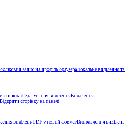
обліковий запис на профіль браузера
Локальне виділення та
и сторінки
Редагування виділення
Видалення
Відкрити сторінку на панелі
сення виділень PDF у новий формат
Виправлення виділень