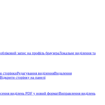
обліковий запис на профіль браузера
Локальне виділення та
и сторінки
Редагування виділення
Видалення
Відкрити сторінку на панелі
сення виділень PDF у новий формат
Виправлення виділень