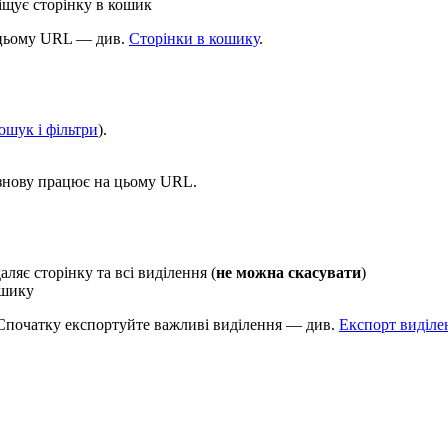
іщує сторінку в кошик
цьому URL — див.
Сторінки в кошику
.
ошук і фільтри
).
 знову працює на цьому URL.
ляє сторінку та всі виділення (
не можна скасувати
)
ошику
Спочатку експортуйте важливі виділення — див.
Експорт виділе