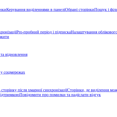
інки
Керування виділеннями в панелі
Обрані сторінки
Пошук і філь
ронізації
Pro-пробний період і підписка
Налаштування облікового
вжити
та відновлення
 у соцмережах
 сторінку після хмарної синхронізації
Сторінки, де виділення мо
 підтримкою
Повідомити про помилки та надіслати відгук