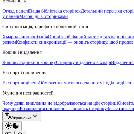
Веб-панель
Огляд панелі
Ваша бібліотека сторінок
Детальний перегляд стор
у панелі
Масові дії зі сторінками
Синхронізація, тарифи та обліковий запис
Хмарна синхронізація
Оновіть обліковий запис для хмарної синх
режим
Конфлікти синхронізації — оновіть сторінку, щоб продо
Кошик і видалення
Кошик
Сторінки в кошику
Сторінку видалено в хмарі
Видалення 
Експорт і поширення
Експорт виділень
Обмеження масового експорту
Поділ виділень
Усунення несправностей
Чому деякі виділення не відображаються на цій сторінці
Оновіть
браузера
Розширення оновлено — оновіть сторінку
Зв'язатися з
Українська