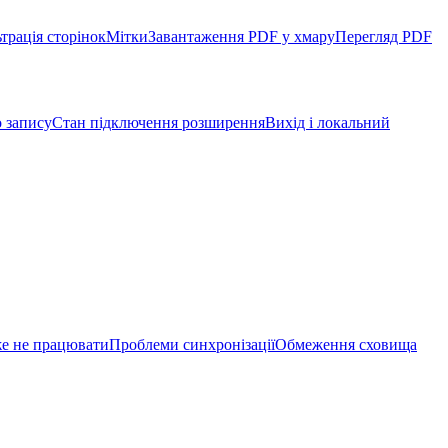
трація сторінок
Мітки
Завантаження PDF у хмару
Перегляд PDF
 запису
Стан підключення розширення
Вихід і локальний
же не працювати
Проблеми синхронізації
Обмеження сховища