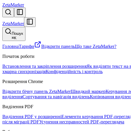
ZetaMarker
ZetaMarker
Пошук
⌘
K
Головна
Тарифи
Відкрити панель
Що таке ZetaMarker?
Початок роботи
Встановлення та закріплення розширення
Як виділяти текст на 
хмарна синхронізація
Конфіденційність і контроль
Розширення Chrome
Відкрити бічну панель ZetaMarker
Швидкий маркер
Керування л
виділення
Сортування та навігація виділень
Копіювання виділен
Виділення PDF
Виділення PDF у розширенні
Елементи керування PDF-перегля
після міграції PDF
Усунення несправностей PDF-переглядача