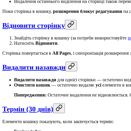
Видалення останнього виділення на сторінці також перем
Поки сторінка в кошику,
розширення блокує редагування
на 
Відновити сторінку
Знайдіть сторінку в кошику (за потреби використовуйте
п
Натисніть
Відновити
.
Сторінка повертається в
All Pages
, і синхронізація розширення
Видалити назавжди
Видалити назавжди
для однієї сторінки — остаточно вида
Очистити кошик
— остаточно видаляє
усі
елементи в к
Попередження:
Остаточне видалення не відновлюється. 
Термін (30 днів)
Елементи кошику показують, коли закінчується термін: