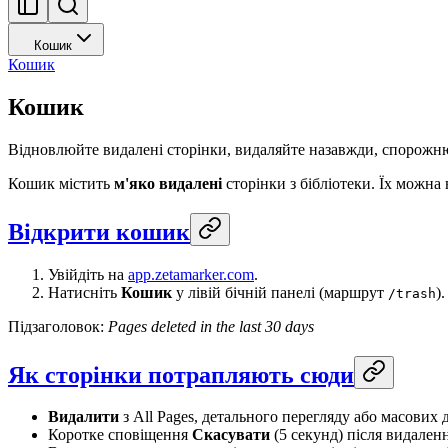
Кошик
Кошик
Кошик
Відновлюйте видалені сторінки, видаляйте назавжди, спорожню
Кошик містить
м'яко видалені
сторінки з бібліотеки. Їх можна
Відкрити кошик
Увійдіть на
app.zetamarker.com
.
Натисніть
Кошик
у лівій бічній панелі (маршрут
).
/trash
Підзаголовок:
Pages deleted in the last 30 days
Як сторінки потрапляють сюди
Видалити
з All Pages, детального перегляду або масових
Коротке сповіщення
Скасувати
(5 секунд) після видаленн