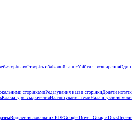
веб-сторінках
Створіть обліковий запис
Увійти з розширення
Один 
окальними сторінками
Редагування назви сторінки
Додати нотатк
ь
Клавіатурні скорочення
Налаштування теми
Налаштування мови
дачем
Виділення локальних PDF
Google Drive і Google Docs
Перене