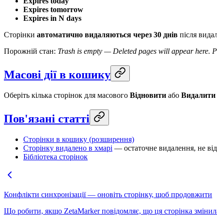
Expires today
Expires tomorrow
Expires in N days
Сторінки
автоматично видаляються через 30 днів
після видал
Порожній стан:
Trash is empty — Deleted pages will appear here. P
Масові дії в кошику
Оберіть кілька сторінок для масового
Відновити
або
Видалити
Пов'язані статті
Сторінки в кошику (розширення)
Сторінку видалено в хмарі
— остаточне видалення, не ві
Бібліотека сторінок
Конфлікти синхронізації — оновіть сторінку, щоб продовжити
Що робити, якщо ZetaMarker повідомляє, що ця сторінка змінил