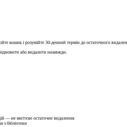
йте кошик і розумійте 30-денний термін до остаточного видален
 відновити або видалити назавжди.
 дій — не миттєве остаточне видалення
я з бібліотеки