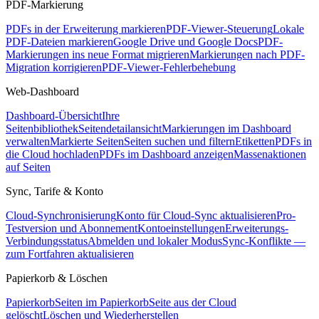
PDF-Markierung
PDFs in der Erweiterung markieren
PDF-Viewer-Steuerung
Lokale
PDF-Dateien markieren
Google Drive und Google Docs
PDF-
Markierungen ins neue Format migrieren
Markierungen nach PDF-
Migration korrigieren
PDF-Viewer-Fehlerbehebung
Web-Dashboard
Dashboard-Übersicht
Ihre
Seitenbibliothek
Seitendetailansicht
Markierungen im Dashboard
verwalten
Markierte Seiten
Seiten suchen und filtern
Etiketten
PDFs in
die Cloud hochladen
PDFs im Dashboard anzeigen
Massenaktionen
auf Seiten
Sync, Tarife & Konto
Cloud-Synchronisierung
Konto für Cloud-Sync aktualisieren
Pro-
Testversion und Abonnement
Kontoeinstellungen
Erweiterungs-
Verbindungsstatus
Abmelden und lokaler Modus
Sync-Konflikte —
zum Fortfahren aktualisieren
Papierkorb & Löschen
Papierkorb
Seiten im Papierkorb
Seite aus der Cloud
gelöscht
Löschen und Wiederherstellen