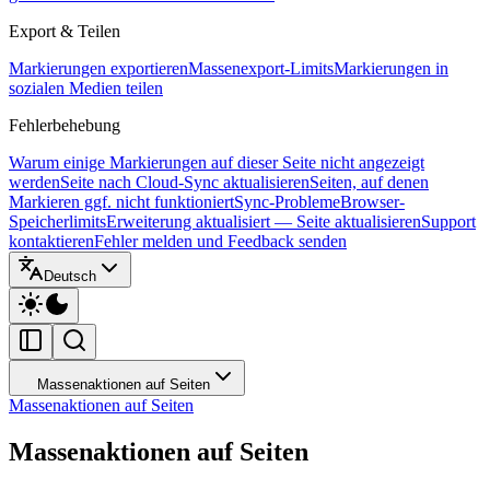
Export & Teilen
Markierungen exportieren
Massenexport-Limits
Markierungen in
sozialen Medien teilen
Fehlerbehebung
Warum einige Markierungen auf dieser Seite nicht angezeigt
werden
Seite nach Cloud-Sync aktualisieren
Seiten, auf denen
Markieren ggf. nicht funktioniert
Sync-Probleme
Browser-
Speicherlimits
Erweiterung aktualisiert — Seite aktualisieren
Support
kontaktieren
Fehler melden und Feedback senden
Deutsch
Massenaktionen auf Seiten
Massenaktionen auf Seiten
Massenaktionen auf Seiten