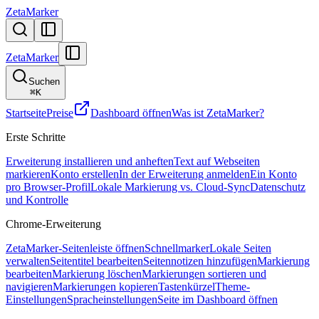
ZetaMarker
ZetaMarker
Suchen
⌘
K
Startseite
Preise
Dashboard öffnen
Was ist ZetaMarker?
Erste Schritte
Erweiterung installieren und anheften
Text auf Webseiten
markieren
Konto erstellen
In der Erweiterung anmelden
Ein Konto
pro Browser-Profil
Lokale Markierung vs. Cloud-Sync
Datenschutz
und Kontrolle
Chrome-Erweiterung
ZetaMarker-Seitenleiste öffnen
Schnellmarker
Lokale Seiten
verwalten
Seitentitel bearbeiten
Seitennotizen hinzufügen
Markierung
bearbeiten
Markierung löschen
Markierungen sortieren und
navigieren
Markierungen kopieren
Tastenkürzel
Theme-
Einstellungen
Spracheinstellungen
Seite im Dashboard öffnen