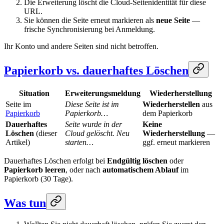
Die Erweiterung löscht die Cloud-Seitenidentität für diese
URL.
Sie können die Seite erneut markieren als
neue Seite
—
frische Synchronisierung bei Anmeldung.
Ihr Konto und andere Seiten sind nicht betroffen.
Papierkorb vs. dauerhaftes Löschen
Situation
Erweiterungsmeldung
Wiederherstellung
Seite im
Diese Seite ist im
Wiederherstellen
aus
Papierkorb
Papierkorb…
dem Papierkorb
Dauerhaftes
Seite wurde in der
Keine
Löschen
(dieser
Cloud gelöscht. Neu
Wiederherstellung
—
Artikel)
starten…
ggf. erneut markieren
Dauerhaftes Löschen erfolgt bei
Endgültig löschen
oder
Papierkorb leeren
, oder nach
automatischem Ablauf
im
Papierkorb (30 Tage).
Was tun