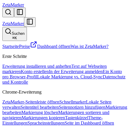
ZetaMarker
ZetaMarker
Suchen
⌘
K
Startseite
Preise
Dashboard öffnen
Was ist ZetaMarker?
Erste Schritte
Erweiterung installieren und anheften
Text auf Webseiten
markieren
Konto erstellen
In der Erweiterung anmelden
Ein Konto
pro Browser-Profil
Lokale Markierung vs. Cloud-Sync
Datenschutz
und Kontrolle
Chrome-Erweiterung
ZetaMarker-Seitenleiste öffnen
Schnellmarker
Lokale Seiten
verwalten
Seitentitel bearbeiten
Seitennotizen hinzufügen
Markierung
bearbeiten
Markierung löschen
Markierungen sortieren und
navigieren
Markierungen kopieren
Tastenkürzel
Theme-
Einstellungen
Spracheinstellungen
Seite im Dashboard öffnen