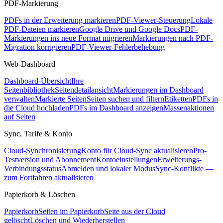
PDF-Markierung
PDFs in der Erweiterung markieren
PDF-Viewer-Steuerung
Lokale
PDF-Dateien markieren
Google Drive und Google Docs
PDF-
Markierungen ins neue Format migrieren
Markierungen nach PDF-
Migration korrigieren
PDF-Viewer-Fehlerbehebung
Web-Dashboard
Dashboard-Übersicht
Ihre
Seitenbibliothek
Seitendetailansicht
Markierungen im Dashboard
verwalten
Markierte Seiten
Seiten suchen und filtern
Etiketten
PDFs in
die Cloud hochladen
PDFs im Dashboard anzeigen
Massenaktionen
auf Seiten
Sync, Tarife & Konto
Cloud-Synchronisierung
Konto für Cloud-Sync aktualisieren
Pro-
Testversion und Abonnement
Kontoeinstellungen
Erweiterungs-
Verbindungsstatus
Abmelden und lokaler Modus
Sync-Konflikte —
zum Fortfahren aktualisieren
Papierkorb & Löschen
Papierkorb
Seiten im Papierkorb
Seite aus der Cloud
gelöscht
Löschen und Wiederherstellen