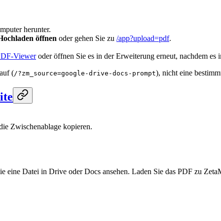
mputer herunter.
ochladen öffnen
oder gehen Sie zu
/app?upload=pdf
.
PDF-Viewer
oder öffnen Sie es in der Erweiterung erneut, nachdem es in
auf (
), nicht eine bestimm
/?zm_source=google-drive-docs-prompt
ite
die Zwischenablage kopieren.
e eine Datei in Drive oder Docs ansehen. Laden Sie das PDF zu ZetaM