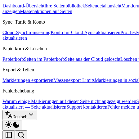
Dashboard-Übersicht
Ihre Seitenbibliothek
Seitendetailansicht
Markieru
anzeigen
Massenaktionen auf Seiten
Sync, Tarife & Konto
Cloud-Synchronisierung
Konto für Cloud-Sync aktualisieren
Pro-Test
aktualisieren
Papierkorb & Löschen
Papierkorb
Seiten im Papierkorb
Seite aus der Cloud gelöscht
Löschen 
Export & Teilen
Markierungen exportieren
Massenexport-Limits
Markierungen in sozia
Fehlerbehebung
Warum einige Markierungen auf dieser Seite nicht angezeigt werden
S
aktualisiert — Seite aktualisieren
Support kontaktieren
Fehler melden 
Deutsch