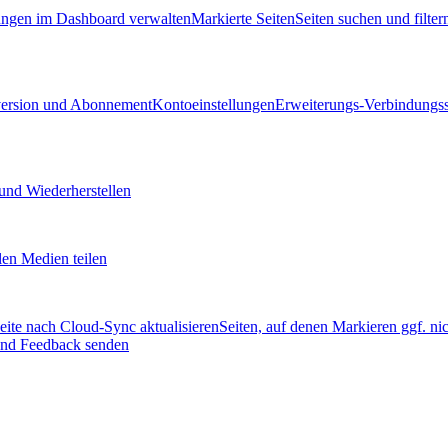
ngen im Dashboard verwalten
Markierte Seiten
Seiten suchen und filter
version und Abonnement
Kontoeinstellungen
Erweiterungs-Verbindungss
und Wiederherstellen
len Medien teilen
eite nach Cloud-Sync aktualisieren
Seiten, auf denen Markieren ggf. nic
und Feedback senden