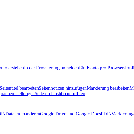
nto erstellen
In der Erweiterung anmelden
Ein Konto pro Browser-Profi
Seitentitel bearbeiten
Seitennotizen hinzufügen
Markierung bearbeiten
Ma
pracheinstellungen
Seite im Dashboard öffnen
F-Dateien markieren
Google Drive und Google Docs
PDF-Markierunge