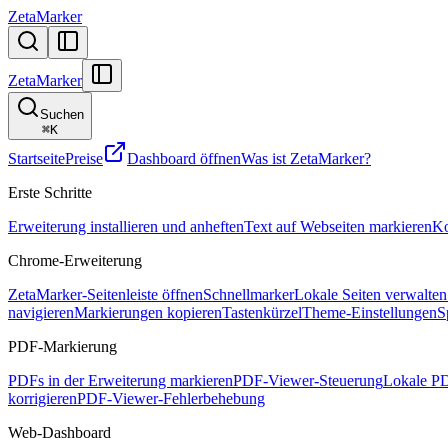
ZetaMarker
ZetaMarker
Suchen
⌘
K
Startseite
Preise
Dashboard öffnen
Was ist ZetaMarker?
Erste Schritte
Erweiterung installieren und anheften
Text auf Webseiten markieren
Ko
Chrome-Erweiterung
ZetaMarker-Seitenleiste öffnen
Schnellmarker
Lokale Seiten verwalten
navigieren
Markierungen kopieren
Tastenkürzel
Theme-Einstellungen
S
PDF-Markierung
PDFs in der Erweiterung markieren
PDF-Viewer-Steuerung
Lokale PD
korrigieren
PDF-Viewer-Fehlerbehebung
Web-Dashboard