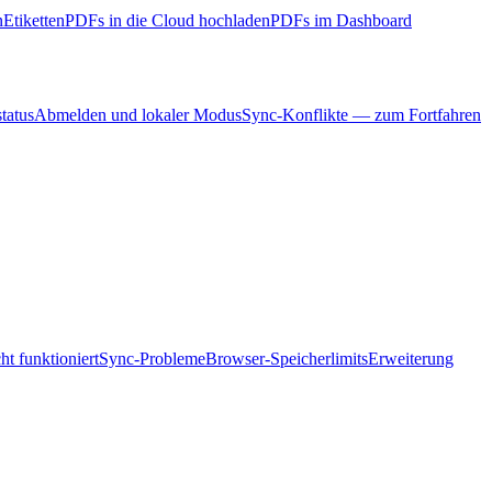
n
Etiketten
PDFs in die Cloud hochladen
PDFs im Dashboard
tatus
Abmelden und lokaler Modus
Sync-Konflikte — zum Fortfahren
ht funktioniert
Sync-Probleme
Browser-Speicherlimits
Erweiterung