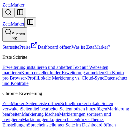
ZetaMarker
ZetaMarker
Suchen
⌘
K
Startseite
Preise
Dashboard öffnen
Was ist ZetaMarker?
Erste Schritte
Erweiterung installieren und anheften
Text auf Webseiten
markieren
Konto erstellen
In der Erweiterung anmelden
Ein Konto
pro Browser-Profil
Lokale Markierung vs. Cloud-Sync
Datenschutz
und Kontrolle
Chrome-Erweiterung
ZetaMarker-Seitenleiste öffnen
Schnellmarker
Lokale Seiten
verwalten
Seitentitel bearbeiten
Seitennotizen hinzufügen
Markierung
bearbeiten
Markierung löschen
Markierungen sortieren und
navigieren
Markierungen kopieren
Tastenkürzel
Theme-
Einstellungen
Spracheinstellungen
Seite im Dashboard öffnen