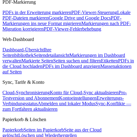
PDF-Markierung
PDFs in der Erweiterung markieren
PDF-Viewer-Steuerung
Lokale
PDF-Dateien markieren
Google Drive und Google Docs
PDF-
Markierungen ins neue Format migrieren
Markierungen nach PDF-
Migration korrigieren
PDF-Viewer-Fehlerbehebung
Web-Dashboard
Dashboard-Übersicht
Ihre
Seitenbibliothek
Seitendetailansicht
Markierungen im Dashboard
verwalten
Markierte Seiten
Seiten suchen und filtern
Etiketten
PDFs in
die Cloud hochladen
PDFs im Dashboard anzeigen
Massenaktionen
auf Seiten
Sync, Tarife & Konto
Cloud-Synchronisierung
Konto für Cloud-Sync aktualisieren
Pro-
Testversion und Abonnement
Kontoeinstellungen
Erweiterungs-
Verbindungsstatus
Abmelden und lokaler Modus
Sync-Konflikte —
zum Fortfahren aktualisieren
Papierkorb & Löschen
Papierkorb
Seiten im Papierkorb
Seite aus der Cloud
gelöscht
Löschen und Wiederherstellen