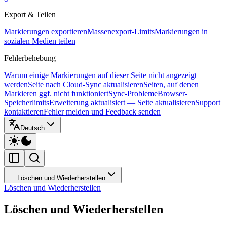
Export & Teilen
Markierungen exportieren
Massenexport-Limits
Markierungen in
sozialen Medien teilen
Fehlerbehebung
Warum einige Markierungen auf dieser Seite nicht angezeigt
werden
Seite nach Cloud-Sync aktualisieren
Seiten, auf denen
Markieren ggf. nicht funktioniert
Sync-Probleme
Browser-
Speicherlimits
Erweiterung aktualisiert — Seite aktualisieren
Support
kontaktieren
Fehler melden und Feedback senden
Deutsch
Löschen und Wiederherstellen
Löschen und Wiederherstellen
Löschen und Wiederherstellen