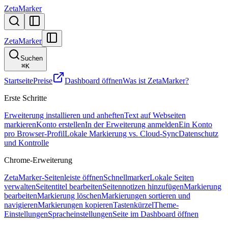
ZetaMarker
ZetaMarker
Suchen
⌘
K
Startseite
Preise
Dashboard öffnen
Was ist ZetaMarker?
Erste Schritte
Erweiterung installieren und anheften
Text auf Webseiten
markieren
Konto erstellen
In der Erweiterung anmelden
Ein Konto
pro Browser-Profil
Lokale Markierung vs. Cloud-Sync
Datenschutz
und Kontrolle
Chrome-Erweiterung
ZetaMarker-Seitenleiste öffnen
Schnellmarker
Lokale Seiten
verwalten
Seitentitel bearbeiten
Seitennotizen hinzufügen
Markierung
bearbeiten
Markierung löschen
Markierungen sortieren und
navigieren
Markierungen kopieren
Tastenkürzel
Theme-
Einstellungen
Spracheinstellungen
Seite im Dashboard öffnen