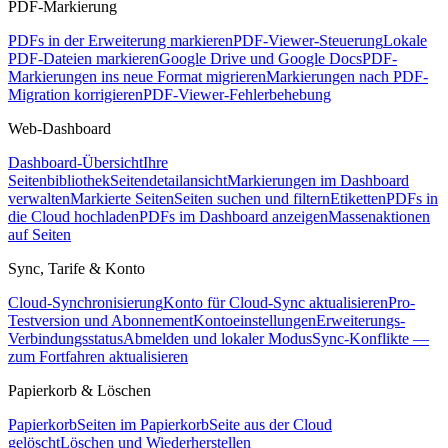
PDF-Markierung
PDFs in der Erweiterung markieren
PDF-Viewer-Steuerung
Lokale
PDF-Dateien markieren
Google Drive und Google Docs
PDF-
Markierungen ins neue Format migrieren
Markierungen nach PDF-
Migration korrigieren
PDF-Viewer-Fehlerbehebung
Web-Dashboard
Dashboard-Übersicht
Ihre
Seitenbibliothek
Seitendetailansicht
Markierungen im Dashboard
verwalten
Markierte Seiten
Seiten suchen und filtern
Etiketten
PDFs in
die Cloud hochladen
PDFs im Dashboard anzeigen
Massenaktionen
auf Seiten
Sync, Tarife & Konto
Cloud-Synchronisierung
Konto für Cloud-Sync aktualisieren
Pro-
Testversion und Abonnement
Kontoeinstellungen
Erweiterungs-
Verbindungsstatus
Abmelden und lokaler Modus
Sync-Konflikte —
zum Fortfahren aktualisieren
Papierkorb & Löschen
Papierkorb
Seiten im Papierkorb
Seite aus der Cloud
gelöscht
Löschen und Wiederherstellen