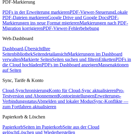
PDF-Markierung
PDFs in der Erweiterung markieren
PDF-Viewer-Steuerung
Lokale
PDF-Dateien markieren
Google Drive und Google Docs
PDF-
Markierungen ins neue Format migrieren
Markierungen nach PDF-
Migration korrigieren
PDF-Viewer-Fehlerbehebung
Web-Dashboard
Dashboard-Übersicht
Ihre
Seitenbibliothek
Seitendetailansicht
Markierungen im Dashboard
verwalten
Markierte Seiten
Seiten suchen und filtern
Etiketten
PDFs in
die Cloud hochladen
PDFs im Dashboard anzeigen
Massenaktionen
auf Seiten
Sync, Tarife & Konto
Cloud-Synchronisierung
Konto für Cloud-Sync aktualisieren
Pro-
Testversion und Abonnement
Kontoeinstellungen
Erweiterungs-
Verbindungsstatus
Abmelden und lokaler Modus
Sync-Konflikte —
zum Fortfahren aktualisieren
Papierkorb & Löschen
Papierkorb
Seiten im Papierkorb
Seite aus der Cloud
gelöscht
Löschen und Wiederherstellen