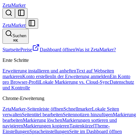
ZetaMarker
ZetaMarker
Suchen
⌘
K
Startseite
Preise
Dashboard öffnen
Was ist ZetaMarker?
Erste Schritte
Erweiterung installieren und anheften
Text auf Webseiten
markieren
Konto erstellen
In der Erweiterung anmelden
Ein Konto
pro Browser-Profil
Lokale Markierung vs. Cloud-Sync
Datenschutz
und Kontrolle
Chrome-Erweiterung
ZetaMarker-Seitenleiste öffnen
Schnellmarker
Lokale Seiten
verwalten
Seitentitel bearbeiten
Seitennotizen hinzufügen
Markierung
bearbeiten
Markierung löschen
Markierungen sortieren und
navigieren
Markierungen kopieren
Tastenkürzel
Theme-
Einstellungen
Spracheinstellungen
Seite im Dashboard öffnen