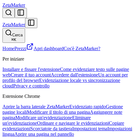
ZetaMarker
ZetaMarker
Cerca
⌘
K
Home
Prezzi
Apri dashboard
Cos'è ZetaMarker?
Per iniziare
Installare e fissare l'estensione
Come evidenziare testo sulle pagine
web
Creare il tuo account
Accedere dall'estensione
Un account per
profilo del browser
Evidenziazione locale vs sincronizzazione
cloud
Privacy e controllo
Estensione Chrome
Aprire la barra laterale ZetaMarker
Evidenziato rapido
Gestione
pagine locali
Modificare il titolo di una pagina
Aggiungere note
pagina
Modificare un'evidenziazione
Eliminare
un'evidenziazione
Ordinare e navigare le evidenziazioni
Copiare
evidenziazioni
Scorciatoie da tastiera
Impostazioni tema
Impostazioni
lingua
Aprire una pagina nel pannello