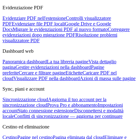
Evidenziazione PDF
Evidenziare PDF nell'estensione
Controlli visualizzatore
PDF
Evidenziare file PDF locali
Google Drive e Google
Docs
Migrare le evidenziazioni PDF al nuovo formato
Correggere
evidenziazioni dopo migrazione PDF
Risoluzione problemi
visualizzatore PDF
Dashboard web
Panoramica dashboard
La tua libreria pagine
Vista dettaglio
pagina
Gestire evidenziazioni nella dashboard
Pagine
preferite
Cercare e filtrare pagine
Etichette
Caricare PDF nel
cloud
Visualizzare PDF nella dashboard
Azioni di massa sulle pagine
Sync, piani e account
Sincronizzazione cloud
Aggiorna il tuo account per la
sincronizzazione cloud
Prova Pro e abbonamento
Impostazioni
account
Stato connessione estensione
Disconnettersi e modalità
locale
Conflitti di sincronizzazione — aggiorna per continuare
Cestino ed eliminazione
Cestino
Pagine nel cestino
Pagina eliminata dal cloud
Eliminare e