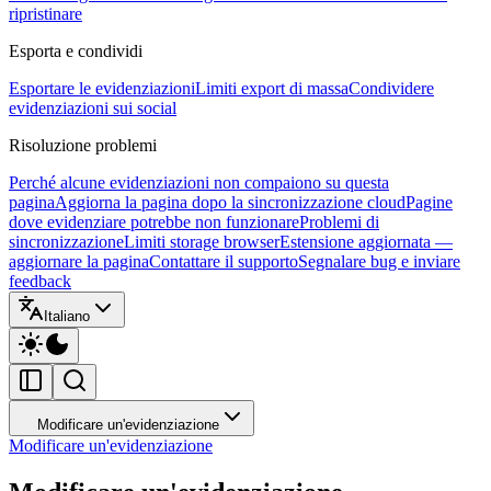
ripristinare
Esporta e condividi
Esportare le evidenziazioni
Limiti export di massa
Condividere
evidenziazioni sui social
Risoluzione problemi
Perché alcune evidenziazioni non compaiono su questa
pagina
Aggiorna la pagina dopo la sincronizzazione cloud
Pagine
dove evidenziare potrebbe non funzionare
Problemi di
sincronizzazione
Limiti storage browser
Estensione aggiornata —
aggiornare la pagina
Contattare il supporto
Segnalare bug e inviare
feedback
Italiano
Modificare un'evidenziazione
Modificare un'evidenziazione