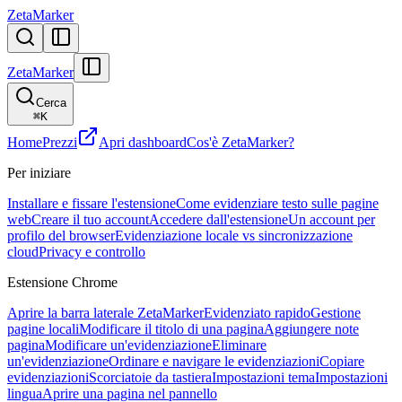
ZetaMarker
ZetaMarker
Cerca
⌘
K
Home
Prezzi
Apri dashboard
Cos'è ZetaMarker?
Per iniziare
Installare e fissare l'estensione
Come evidenziare testo sulle pagine
web
Creare il tuo account
Accedere dall'estensione
Un account per
profilo del browser
Evidenziazione locale vs sincronizzazione
cloud
Privacy e controllo
Estensione Chrome
Aprire la barra laterale ZetaMarker
Evidenziato rapido
Gestione
pagine locali
Modificare il titolo di una pagina
Aggiungere note
pagina
Modificare un'evidenziazione
Eliminare
un'evidenziazione
Ordinare e navigare le evidenziazioni
Copiare
evidenziazioni
Scorciatoie da tastiera
Impostazioni tema
Impostazioni
lingua
Aprire una pagina nel pannello