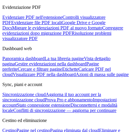
Evidenziazione PDF
Evidenziare PDF nell'estensione
Controlli visualizzatore
PDF
Evidenziare file PDF locali
Google Drive e Google
Docs
Migrare le evidenziazioni PDF al nuovo formato
Correggere
evidenziazioni dopo migrazione PDF
Risoluzione problemi
visualizzatore PDF
Dashboard web
Panoramica dashboard
La tua libreria pagine
Vista dettaglio
pagina
Gestire evidenziazioni nella dashboard
Pagine
preferite
Cercare e filtrare pagine
Etichette
Caricare PDF nel
cloud
Visualizzare PDF nella dashboard
Azioni di massa sulle pagine
Sync, piani e account
Sincronizzazione cloud
Aggiorna il tuo account per la
sincronizzazione cloud
Prova Pro e abbonamento
Impostazioni
account
Stato connessione estensione
Disconnettersi e modalità
locale
Conflitti di sincronizzazione — aggiorna per continuare
Cestino ed eliminazione
Cestino
Pagine nel cestino
Pagina eliminata dal cloud
Eliminare e