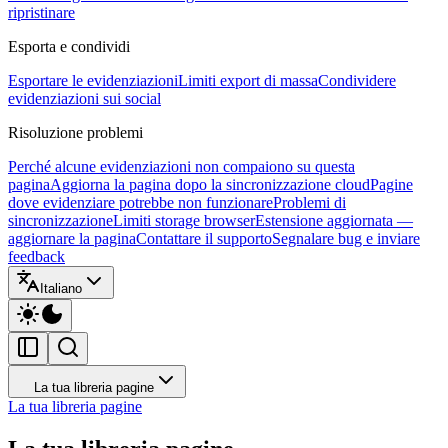
ripristinare
Esporta e condividi
Esportare le evidenziazioni
Limiti export di massa
Condividere
evidenziazioni sui social
Risoluzione problemi
Perché alcune evidenziazioni non compaiono su questa
pagina
Aggiorna la pagina dopo la sincronizzazione cloud
Pagine
dove evidenziare potrebbe non funzionare
Problemi di
sincronizzazione
Limiti storage browser
Estensione aggiornata —
aggiornare la pagina
Contattare il supporto
Segnalare bug e inviare
feedback
Italiano
La tua libreria pagine
La tua libreria pagine