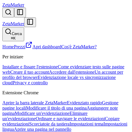
ZetaMarker
ZetaMarker
Cerca
⌘
K
Home
Prezzi
Apri dashboard
Cos'è ZetaMarker?
Per iniziare
Installare e fissare l'estensione
Come evidenziare testo sulle pagine
web
Creare il tuo account
Accedere dall'estensione
Un account per
profilo del browser
Evidenziazione locale vs sincronizzazione
cloud
Privacy e controllo
Estensione Chrome
Aprire la barra laterale ZetaMarker
Evidenziato rapido
Gestione
pagine locali
Modificare il titolo di una pagina
Aggiungere note
pagina
Modificare un'evidenziazione
Eliminare
un'evidenziazione
Ordinare e navigare le evidenziazioni
Copiare
evidenziazioni
Scorciatoie da tastiera
Impostazioni tema
Impostazioni
lingua
Aprire una pagina nel pannello