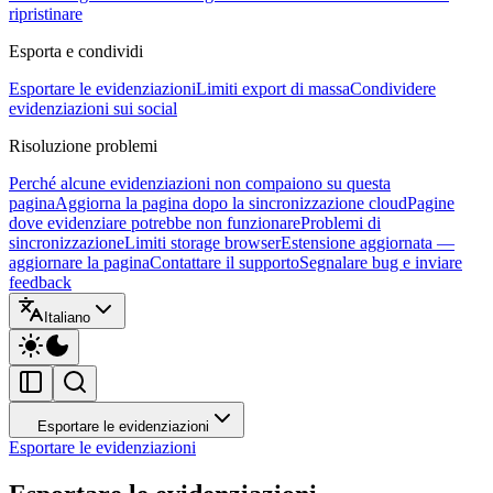
ripristinare
Esporta e condividi
Esportare le evidenziazioni
Limiti export di massa
Condividere
evidenziazioni sui social
Risoluzione problemi
Perché alcune evidenziazioni non compaiono su questa
pagina
Aggiorna la pagina dopo la sincronizzazione cloud
Pagine
dove evidenziare potrebbe non funzionare
Problemi di
sincronizzazione
Limiti storage browser
Estensione aggiornata —
aggiornare la pagina
Contattare il supporto
Segnalare bug e inviare
feedback
Italiano
Esportare le evidenziazioni
Esportare le evidenziazioni