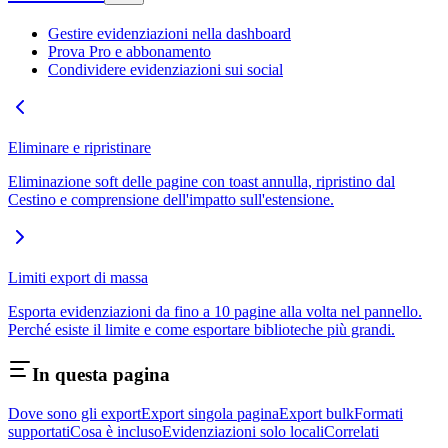
Gestire evidenziazioni nella dashboard
Prova Pro e abbonamento
Condividere evidenziazioni sui social
Eliminare e ripristinare
Eliminazione soft delle pagine con toast annulla, ripristino dal
Cestino e comprensione dell'impatto sull'estensione.
Limiti export di massa
Esporta evidenziazioni da fino a 10 pagine alla volta nel pannello.
Perché esiste il limite e come esportare biblioteche più grandi.
In questa pagina
Dove sono gli export
Export singola pagina
Export bulk
Formati
supportati
Cosa è incluso
Evidenziazioni solo locali
Correlati