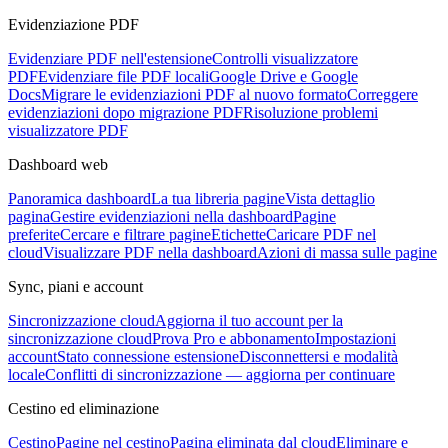
Evidenziazione PDF
Evidenziare PDF nell'estensione
Controlli visualizzatore
PDF
Evidenziare file PDF locali
Google Drive e Google
Docs
Migrare le evidenziazioni PDF al nuovo formato
Correggere
evidenziazioni dopo migrazione PDF
Risoluzione problemi
visualizzatore PDF
Dashboard web
Panoramica dashboard
La tua libreria pagine
Vista dettaglio
pagina
Gestire evidenziazioni nella dashboard
Pagine
preferite
Cercare e filtrare pagine
Etichette
Caricare PDF nel
cloud
Visualizzare PDF nella dashboard
Azioni di massa sulle pagine
Sync, piani e account
Sincronizzazione cloud
Aggiorna il tuo account per la
sincronizzazione cloud
Prova Pro e abbonamento
Impostazioni
account
Stato connessione estensione
Disconnettersi e modalità
locale
Conflitti di sincronizzazione — aggiorna per continuare
Cestino ed eliminazione
Cestino
Pagine nel cestino
Pagina eliminata dal cloud
Eliminare e