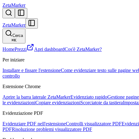
ZetaMarker
ZetaMarker
Cerca
⌘
K
Home
Prezzi
Apri dashboard
Cos'è ZetaMarker?
Per iniziare
Installare e fissare l'estensione
Come evidenziare testo sulle pagine we
controllo
Estensione Chrome
Aprire la barra laterale ZetaMarker
Evidenziato rapido
Gestione pagine 
le evidenziazioni
Copiare evidenziazioni
Scorciatoie da tastiera
Imposta
Evidenziazione PDF
Evidenziare PDF nell'estensione
Controlli visualizzatore PDF
Evidenzi
PDF
Risoluzione problemi visualizzatore PDF