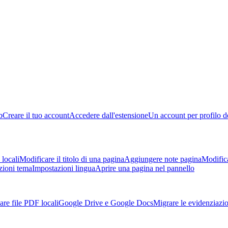
b
Creare il tuo account
Accedere dall'estensione
Un account per profilo d
locali
Modificare il titolo di una pagina
Aggiungere note pagina
Modific
zioni tema
Impostazioni lingua
Aprire una pagina nel pannello
are file PDF locali
Google Drive e Google Docs
Migrare le evidenziazi