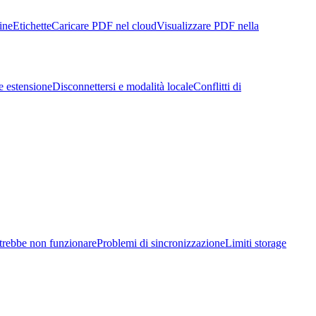
ine
Etichette
Caricare PDF nel cloud
Visualizzare PDF nella
e estensione
Disconnettersi e modalità locale
Conflitti di
trebbe non funzionare
Problemi di sincronizzazione
Limiti storage