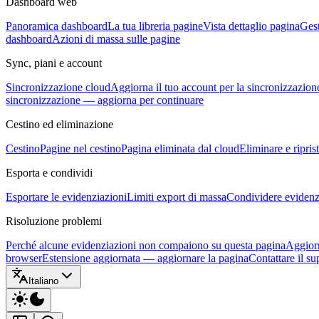
Dashboard web
Panoramica dashboard
La tua libreria pagine
Vista dettaglio pagina
Gest
dashboard
Azioni di massa sulle pagine
Sync, piani e account
Sincronizzazione cloud
Aggiorna il tuo account per la sincronizzazion
sincronizzazione — aggiorna per continuare
Cestino ed eliminazione
Cestino
Pagine nel cestino
Pagina eliminata dal cloud
Eliminare e ripris
Esporta e condividi
Esportare le evidenziazioni
Limiti export di massa
Condividere evidenzi
Risoluzione problemi
Perché alcune evidenziazioni non compaiono su questa pagina
Aggiorn
browser
Estensione aggiornata — aggiornare la pagina
Contattare il su
Italiano