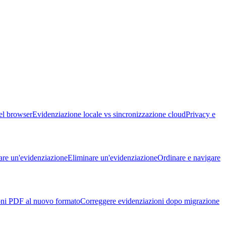
el browser
Evidenziazione locale vs sincronizzazione cloud
Privacy e
are un'evidenziazione
Eliminare un'evidenziazione
Ordinare e navigare
oni PDF al nuovo formato
Correggere evidenziazioni dopo migrazione