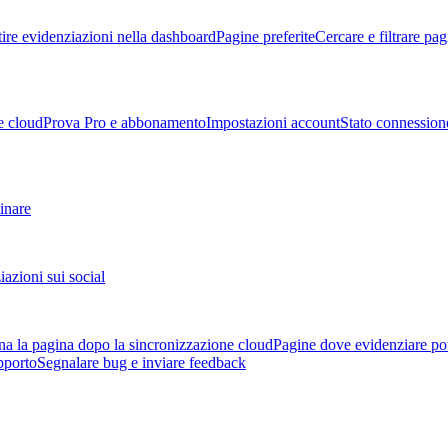
ire evidenziazioni nella dashboard
Pagine preferite
Cercare e filtrare pag
e cloud
Prova Pro e abbonamento
Impostazioni account
Stato connession
tinare
azioni sui social
a la pagina dopo la sincronizzazione cloud
Pagine dove evidenziare po
pporto
Segnalare bug e inviare feedback