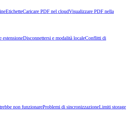
ine
Etichette
Caricare PDF nel cloud
Visualizzare PDF nella
e estensione
Disconnettersi e modalità locale
Conflitti di
trebbe non funzionare
Problemi di sincronizzazione
Limiti storage