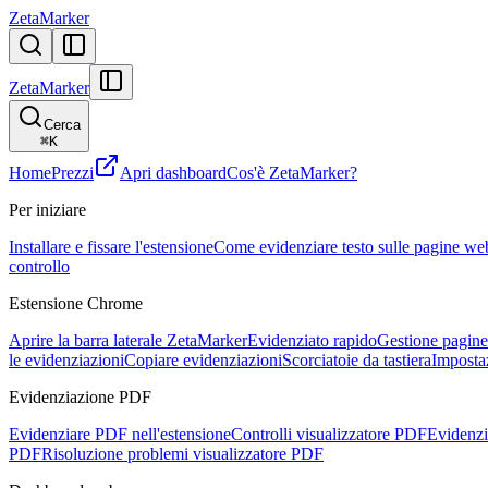
ZetaMarker
ZetaMarker
Cerca
⌘
K
Home
Prezzi
Apri dashboard
Cos'è ZetaMarker?
Per iniziare
Installare e fissare l'estensione
Come evidenziare testo sulle pagine we
controllo
Estensione Chrome
Aprire la barra laterale ZetaMarker
Evidenziato rapido
Gestione pagine 
le evidenziazioni
Copiare evidenziazioni
Scorciatoie da tastiera
Imposta
Evidenziazione PDF
Evidenziare PDF nell'estensione
Controlli visualizzatore PDF
Evidenzi
PDF
Risoluzione problemi visualizzatore PDF