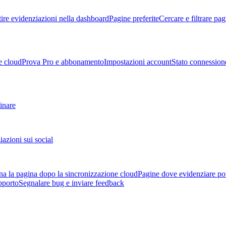
ire evidenziazioni nella dashboard
Pagine preferite
Cercare e filtrare pag
e cloud
Prova Pro e abbonamento
Impostazioni account
Stato connession
tinare
azioni sui social
a la pagina dopo la sincronizzazione cloud
Pagine dove evidenziare po
pporto
Segnalare bug e inviare feedback