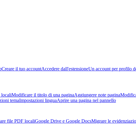
b
Creare il tuo account
Accedere dall'estensione
Un account per profilo d
locali
Modificare il titolo di una pagina
Aggiungere note pagina
Modific
zioni tema
Impostazioni lingua
Aprire una pagina nel pannello
are file PDF locali
Google Drive e Google Docs
Migrare le evidenziazi