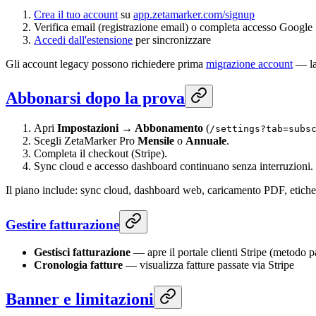
Crea il tuo account
su
app.zetamarker.com/signup
Verifica email (registrazione email) o completa accesso Google
Accedi dall'estensione
per sincronizzare
Gli account legacy possono richiedere prima
migrazione account
— la
Abbonarsi dopo la prova
Apri
Impostazioni → Abbonamento
(
/settings?tab=subs
Scegli ZetaMarker Pro
Mensile
o
Annuale
.
Completa il checkout (Stripe).
Sync cloud e accesso dashboard continuano senza interruzioni.
Il piano include: sync cloud, dashboard web, caricamento PDF, etichett
Gestire fatturazione
Gestisci fatturazione
— apre il portale clienti Stripe (metodo 
Cronologia fatture
— visualizza fatture passate via Stripe
Banner e limitazioni