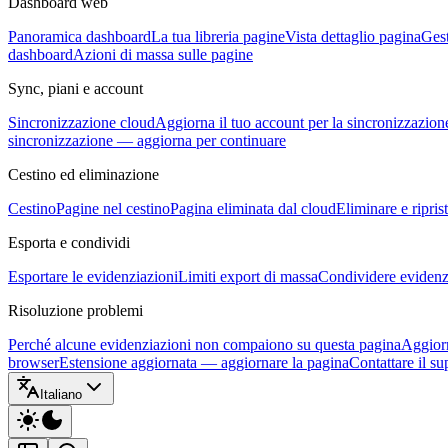
Dashboard web
Panoramica dashboard
La tua libreria pagine
Vista dettaglio pagina
Gest
dashboard
Azioni di massa sulle pagine
Sync, piani e account
Sincronizzazione cloud
Aggiorna il tuo account per la sincronizzazion
sincronizzazione — aggiorna per continuare
Cestino ed eliminazione
Cestino
Pagine nel cestino
Pagina eliminata dal cloud
Eliminare e ripris
Esporta e condividi
Esportare le evidenziazioni
Limiti export di massa
Condividere evidenzi
Risoluzione problemi
Perché alcune evidenziazioni non compaiono su questa pagina
Aggiorn
browser
Estensione aggiornata — aggiornare la pagina
Contattare il su
Italiano