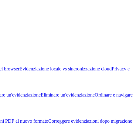
el browser
Evidenziazione locale vs sincronizzazione cloud
Privacy e
are un'evidenziazione
Eliminare un'evidenziazione
Ordinare e navigare
oni PDF al nuovo formato
Correggere evidenziazioni dopo migrazione