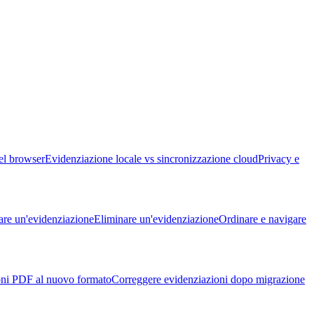
el browser
Evidenziazione locale vs sincronizzazione cloud
Privacy e
are un'evidenziazione
Eliminare un'evidenziazione
Ordinare e navigare
oni PDF al nuovo formato
Correggere evidenziazioni dopo migrazione