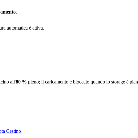
icamento
.
ura automatica è attiva.
cino all'
80 %
pieno; il caricamento è bloccato quando lo storage è pien
ota Cestino