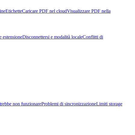
ine
Etichette
Caricare PDF nel cloud
Visualizzare PDF nella
e estensione
Disconnettersi e modalità locale
Conflitti di
trebbe non funzionare
Problemi di sincronizzazione
Limiti storage