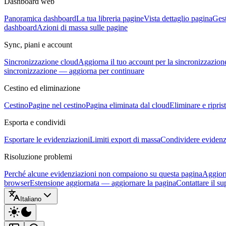
Dashboard web
Panoramica dashboard
La tua libreria pagine
Vista dettaglio pagina
Gest
dashboard
Azioni di massa sulle pagine
Sync, piani e account
Sincronizzazione cloud
Aggiorna il tuo account per la sincronizzazion
sincronizzazione — aggiorna per continuare
Cestino ed eliminazione
Cestino
Pagine nel cestino
Pagina eliminata dal cloud
Eliminare e ripris
Esporta e condividi
Esportare le evidenziazioni
Limiti export di massa
Condividere evidenzi
Risoluzione problemi
Perché alcune evidenziazioni non compaiono su questa pagina
Aggiorn
browser
Estensione aggiornata — aggiornare la pagina
Contattare il su
Italiano