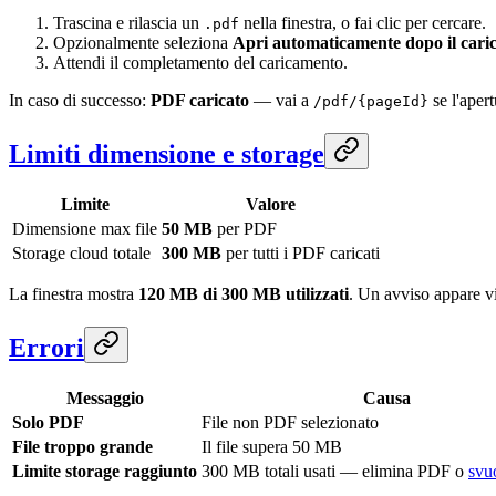
Trascina e rilascia un
nella finestra, o fai clic per cercare.
.pdf
Opzionalmente seleziona
Apri automaticamente dopo il car
Attendi il completamento del caricamento.
In caso di successo:
PDF caricato
— vai a
se l'apert
/pdf/{pageId}
Limiti dimensione e storage
Limite
Valore
Dimensione max file
50 MB
per PDF
Storage cloud totale
300 MB
per tutti i PDF caricati
La finestra mostra
120 MB di 300 MB utilizzati
. Un avviso appare vi
Errori
Messaggio
Causa
Solo PDF
File non PDF selezionato
File troppo grande
Il file supera 50 MB
Limite storage raggiunto
300 MB totali usati — elimina PDF o
svu