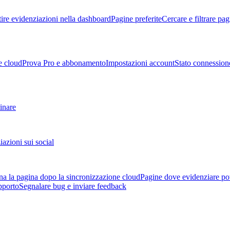
ire evidenziazioni nella dashboard
Pagine preferite
Cercare e filtrare pag
e cloud
Prova Pro e abbonamento
Impostazioni account
Stato connession
tinare
azioni sui social
a la pagina dopo la sincronizzazione cloud
Pagine dove evidenziare po
pporto
Segnalare bug e inviare feedback