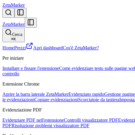
ZetaMarker
ZetaMarker
Cerca
⌘
K
Home
Prezzi
Apri dashboard
Cos'è ZetaMarker?
Per iniziare
Installare e fissare l'estensione
Come evidenziare testo sulle pagine we
controllo
Estensione Chrome
Aprire la barra laterale ZetaMarker
Evidenziato rapido
Gestione pagine 
le evidenziazioni
Copiare evidenziazioni
Scorciatoie da tastiera
Imposta
Evidenziazione PDF
Evidenziare PDF nell'estensione
Controlli visualizzatore PDF
Evidenzi
PDF
Risoluzione problemi visualizzatore PDF