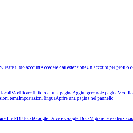
b
Creare il tuo account
Accedere dall'estensione
Un account per profilo d
locali
Modificare il titolo di una pagina
Aggiungere note pagina
Modific
zioni tema
Impostazioni lingua
Aprire una pagina nel pannello
are file PDF locali
Google Drive e Google Docs
Migrare le evidenziazi