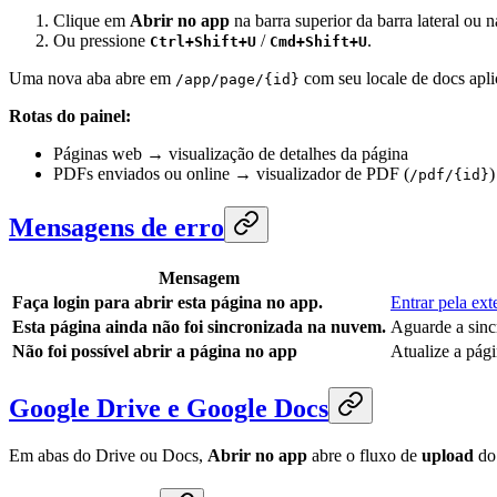
Clique em
Abrir no app
na barra superior da barra lateral ou 
Ou pressione
/
.
Ctrl+Shift+U
Cmd+Shift+U
Uma nova aba abre em
com seu locale de docs apli
/app/page/{id}
Rotas do painel:
Páginas web → visualização de detalhes da página
PDFs enviados ou online → visualizador de PDF (
)
/pdf/{id}
Mensagens de erro
Mensagem
Faça login para abrir esta página no app.
Entrar pela ext
Esta página ainda não foi sincronizada na nuvem.
Aguarde a sin
Não foi possível abrir a página no app
Atualize a pági
Google Drive e Google Docs
Em abas do Drive ou Docs,
Abrir no app
abre o fluxo de
upload
do 