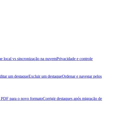
e local vs sincronização na nuvem
Privacidade e controle
ditar um destaque
Excluir um destaque
Ordenar e navegar pelos
e PDF para o novo formato
Corrigir destaques após migração de