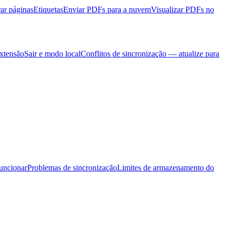
rar páginas
Etiquetas
Enviar PDFs para a nuvem
Visualizar PDFs no
extensão
Sair e modo local
Conflitos de sincronização — atualize para
uncionar
Problemas de sincronização
Limites de armazenamento do