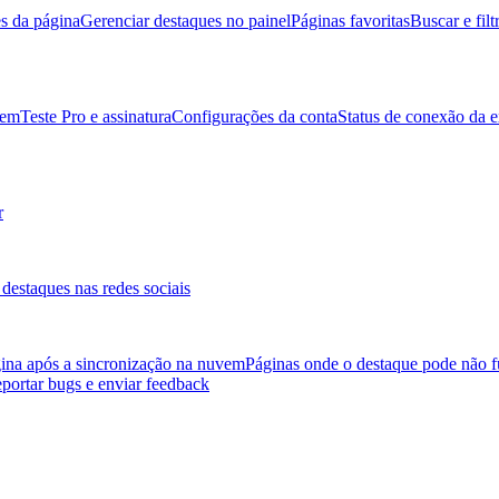
es da página
Gerenciar destaques no painel
Páginas favoritas
Buscar e filt
vem
Teste Pro e assinatura
Configurações da conta
Status de conexão da 
r
destaques nas redes sociais
gina após a sincronização na nuvem
Páginas onde o destaque pode não f
portar bugs e enviar feedback