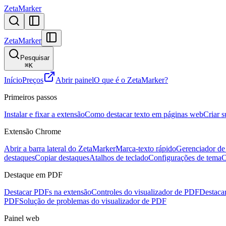
ZetaMarker
ZetaMarker
Pesquisar
⌘
K
Início
Preços
Abrir painel
O que é o ZetaMarker?
Primeiros passos
Instalar e fixar a extensão
Como destacar texto em páginas web
Criar s
Extensão Chrome
Abrir a barra lateral do ZetaMarker
Marca-texto rápido
Gerenciador de 
destaques
Copiar destaques
Atalhos de teclado
Configurações de tema
C
Destaque em PDF
Destacar PDFs na extensão
Controles do visualizador de PDF
Destaca
PDF
Solução de problemas do visualizador de PDF
Painel web