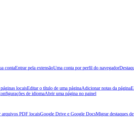
ua conta
Entrar pela extensão
Uma conta por perfil do navegador
Destaqu
páginas locais
Editar o título de uma página
Adicionar notas da página
E
onfigurações de idioma
Abrir uma página no painel
r arquivos PDF locais
Google Drive e Google Docs
Migrar destaques d