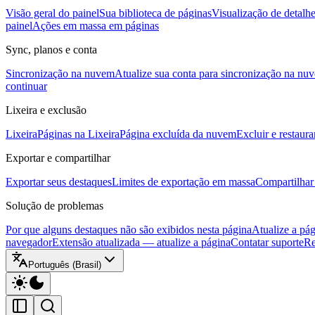
Visão geral do painel
Sua biblioteca de páginas
Visualização de detalh
painel
Ações em massa em páginas
Sync, planos e conta
Sincronização na nuvem
Atualize sua conta para sincronização na nu
continuar
Lixeira e exclusão
Lixeira
Páginas na Lixeira
Página excluída da nuvem
Excluir e restaura
Exportar e compartilhar
Exportar seus destaques
Limites de exportação em massa
Compartilhar 
Solução de problemas
Por que alguns destaques não são exibidos nesta página
Atualize a pá
navegador
Extensão atualizada — atualize a página
Contatar suporte
Re
Português (Brasil)