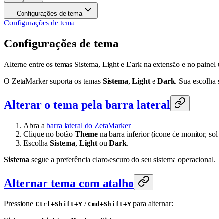
Configurações de tema
Configurações de tema
Configurações de tema
Alterne entre os temas Sistema, Light e Dark na extensão e no painel u
O ZetaMarker suporta os temas
Sistema
,
Light
e
Dark
. Sua escolha 
Alterar o tema pela barra lateral
Abra a
barra lateral do ZetaMarker
.
Clique no botão
Theme
na barra inferior (ícone de monitor, sol
Escolha
Sistema
,
Light
ou
Dark
.
Sistema
segue a preferência claro/escuro do seu sistema operacional.
Alternar tema com atalho
Pressione
/
para alternar:
Ctrl+Shift+Y
Cmd+Shift+Y