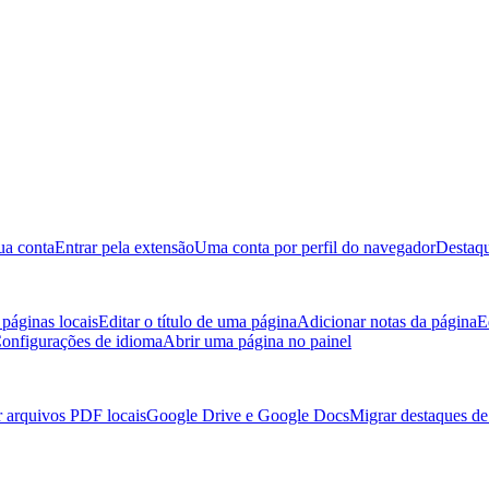
ua conta
Entrar pela extensão
Uma conta por perfil do navegador
Destaqu
páginas locais
Editar o título de uma página
Adicionar notas da página
E
onfigurações de idioma
Abrir uma página no painel
r arquivos PDF locais
Google Drive e Google Docs
Migrar destaques d