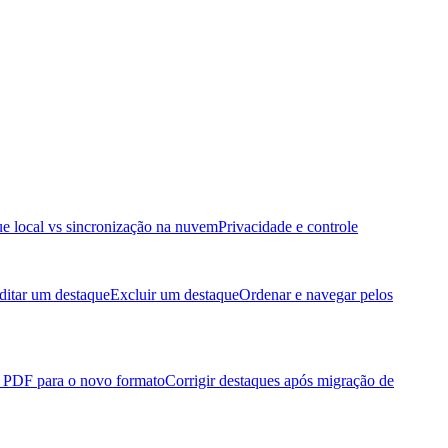
e local vs sincronização na nuvem
Privacidade e controle
ditar um destaque
Excluir um destaque
Ordenar e navegar pelos
e PDF para o novo formato
Corrigir destaques após migração de