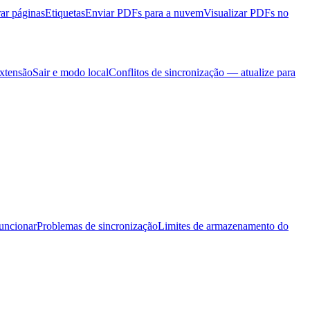
rar páginas
Etiquetas
Enviar PDFs para a nuvem
Visualizar PDFs no
extensão
Sair e modo local
Conflitos de sincronização — atualize para
uncionar
Problemas de sincronização
Limites de armazenamento do