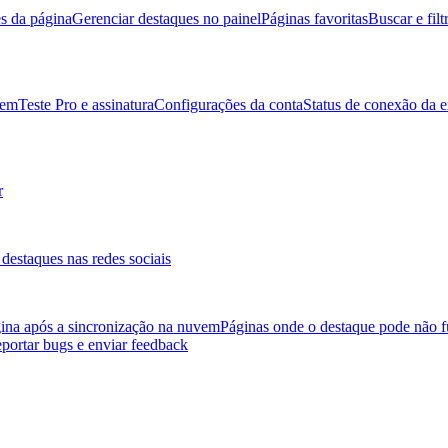
es da página
Gerenciar destaques no painel
Páginas favoritas
Buscar e filt
vem
Teste Pro e assinatura
Configurações da conta
Status de conexão da 
r
destaques nas redes sociais
gina após a sincronização na nuvem
Páginas onde o destaque pode não f
portar bugs e enviar feedback