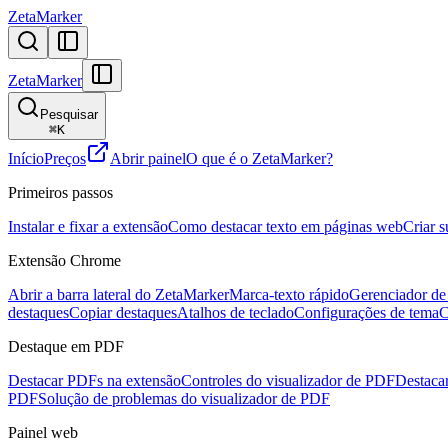
ZetaMarker
ZetaMarker
Pesquisar
⌘
K
Início
Preços
Abrir painel
O que é o ZetaMarker?
Primeiros passos
Instalar e fixar a extensão
Como destacar texto em páginas web
Criar s
Extensão Chrome
Abrir a barra lateral do ZetaMarker
Marca-texto rápido
Gerenciador de 
destaques
Copiar destaques
Atalhos de teclado
Configurações de tema
C
Destaque em PDF
Destacar PDFs na extensão
Controles do visualizador de PDF
Destaca
PDF
Solução de problemas do visualizador de PDF
Painel web