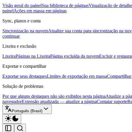
Visão geral do painel
Sua biblioteca de páginas
Visualização de detalh
painel
Ações em massa em páginas
Sync, planos e conta
Sincronização na nuvem
Atualize sua conta para sincronização na nu
continuar
Lixeira e exclusão
Lixeira
Páginas na Lixeira
Página excluída da nuvem
Excluir e restaura
Exportar e compartilhar
Exportar seus destaques
Limites de exportação em massa
Compartilhar 
Solução de problemas
Por que alguns destaques não são exibidos nesta página
Atualize a pá
navegador
Extensão atualizada — atualize a página
Contatar suporte
Re
Português (Brasil)