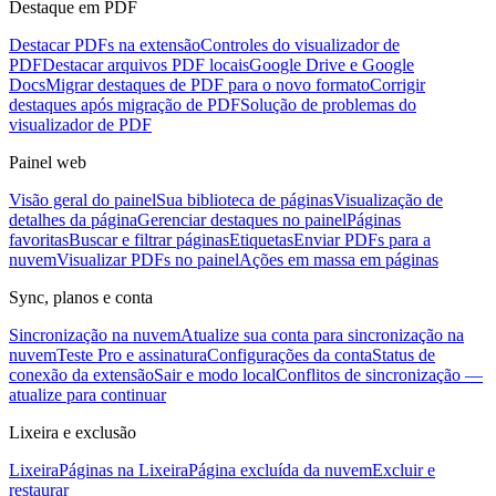
Destaque em PDF
Destacar PDFs na extensão
Controles do visualizador de
PDF
Destacar arquivos PDF locais
Google Drive e Google
Docs
Migrar destaques de PDF para o novo formato
Corrigir
destaques após migração de PDF
Solução de problemas do
visualizador de PDF
Painel web
Visão geral do painel
Sua biblioteca de páginas
Visualização de
detalhes da página
Gerenciar destaques no painel
Páginas
favoritas
Buscar e filtrar páginas
Etiquetas
Enviar PDFs para a
nuvem
Visualizar PDFs no painel
Ações em massa em páginas
Sync, planos e conta
Sincronização na nuvem
Atualize sua conta para sincronização na
nuvem
Teste Pro e assinatura
Configurações da conta
Status de
conexão da extensão
Sair e modo local
Conflitos de sincronização —
atualize para continuar
Lixeira e exclusão
Lixeira
Páginas na Lixeira
Página excluída da nuvem
Excluir e
restaurar