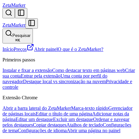
ZetaMarker
ZetaMarker
Pesquisar
⌘
K
Início
Preços
Abrir painel
O que é o ZetaMarker?
Primeiros passos
Instalar e fixar a extensão
Como destacar texto em páginas web
Criar
sua conta
Entrar pela extensão
Uma conta por perfil do
navegador
Destaque local vs sincronização na nuvem
Privacidade e
controle
Extensão Chrome
Abrir a barra lateral do ZetaMarker
Marca-texto rápido
Gerenciador
de páginas locais
Editar o título de uma página
Adicionar notas da
página
Editar um destaque
Excluir um destaque
Ordenar e navegar
pelos destaques
Copiar destaques
Atalhos de teclado
Configurações
de tema
Configurações de idioma
Abrir uma página no painel