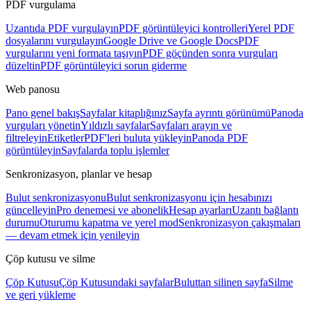
PDF vurgulama
Uzantıda PDF vurgulayın
PDF görüntüleyici kontrolleri
Yerel PDF
dosyalarını vurgulayın
Google Drive ve Google Docs
PDF
vurgularını yeni formata taşıyın
PDF göçünden sonra vurguları
düzeltin
PDF görüntüleyici sorun giderme
Web panosu
Pano genel bakış
Sayfalar kitaplığınız
Sayfa ayrıntı görünümü
Panoda
vurguları yönetin
Yıldızlı sayfalar
Sayfaları arayın ve
filtreleyin
Etiketler
PDF'leri buluta yükleyin
Panoda PDF
görüntüleyin
Sayfalarda toplu işlemler
Senkronizasyon, planlar ve hesap
Bulut senkronizasyonu
Bulut senkronizasyonu için hesabınızı
güncelleyin
Pro denemesi ve abonelik
Hesap ayarları
Uzantı bağlantı
durumu
Oturumu kapatma ve yerel mod
Senkronizasyon çakışmaları
— devam etmek için yenileyin
Çöp kutusu ve silme
Çöp Kutusu
Çöp Kutusundaki sayfalar
Buluttan silinen sayfa
Silme
ve geri yükleme