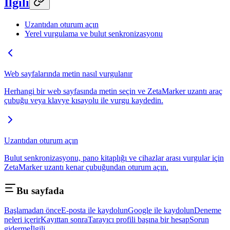
İlgili
Uzantıdan oturum açın
Yerel vurgulama ve bulut senkronizasyonu
Web sayfalarında metin nasıl vurgulanır
Herhangi bir web sayfasında metin seçin ve ZetaMarker uzantı araç
çubuğu veya klavye kısayolu ile vurgu kaydedin.
Uzantıdan oturum açın
Bulut senkronizasyonu, pano kitaplığı ve cihazlar arası vurgular için
ZetaMarker uzantı kenar çubuğundan oturum açın.
Bu sayfada
Başlamadan önce
E-posta ile kaydolun
Google ile kaydolun
Deneme
neleri içerir
Kayıttan sonra
Tarayıcı profili başına bir hesap
Sorun
giderme
İlgili