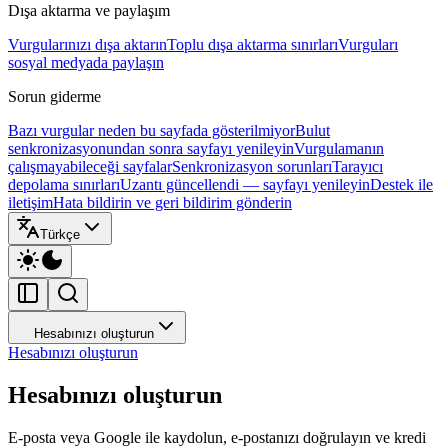
Dışa aktarma ve paylaşım
Vurgularınızı dışa aktarın
Toplu dışa aktarma sınırları
Vurguları
sosyal medyada paylaşın
Sorun giderme
Bazı vurgular neden bu sayfada gösterilmiyor
Bulut
senkronizasyonundan sonra sayfayı yenileyin
Vurgulamanın
çalışmayabileceği sayfalar
Senkronizasyon sorunları
Tarayıcı
depolama sınırları
Uzantı güncellendi — sayfayı yenileyin
Destek ile
iletişim
Hata bildirin ve geri bildirim gönderin
Türkçe
Hesabınızı oluşturun
Hesabınızı oluşturun
Hesabınızı oluşturun
E-posta veya Google ile kaydolun, e-postanızı doğrulayın ve kredi