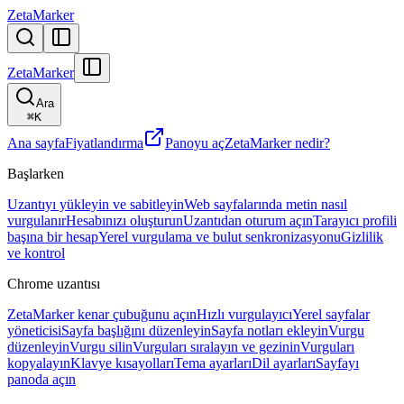
ZetaMarker
ZetaMarker
Ara
⌘
K
Ana sayfa
Fiyatlandırma
Panoyu aç
ZetaMarker nedir?
Başlarken
Uzantıyı yükleyin ve sabitleyin
Web sayfalarında metin nasıl
vurgulanır
Hesabınızı oluşturun
Uzantıdan oturum açın
Tarayıcı profili
başına bir hesap
Yerel vurgulama ve bulut senkronizasyonu
Gizlilik
ve kontrol
Chrome uzantısı
ZetaMarker kenar çubuğunu açın
Hızlı vurgulayıcı
Yerel sayfalar
yöneticisi
Sayfa başlığını düzenleyin
Sayfa notları ekleyin
Vurgu
düzenleyin
Vurgu silin
Vurguları sıralayın ve gezinin
Vurguları
kopyalayın
Klavye kısayolları
Tema ayarları
Dil ayarları
Sayfayı
panoda açın