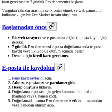
kartı gerekmeden 7 günlük Pro denemenizi başlatın.
Vurguları cihazlar arasında senkronize etmek ve web panosunu
kullanmak için bir ZetaMarker hesabı oluşturun.
Başlamadan önce
Bir
web tarayıcısı
ve e-postanıza erişim (e-posta kaydı için)
gerekir.
7 günlük Pro denemesi
e-posta doğrulamasında (e-posta
kaydı) veya ilk Google oturum açmada başlar.
Deneme için
kredi kartı gerekmez
.
E-posta ile kaydolun
Pano kayıt sayfasını
açın.
Adınızı
,
e-postanızı
ve
parolanızı
girin.
Hesap oluştur
'a tıklayın.
Doğrulama e-postası için gelen kutunuzu kontrol edin
(bağlantı veya 6 haneli kod).
Doğrulamadan sonra
Pro denemeniz etkin
— uzantıdan
veya panodan oturum açın.