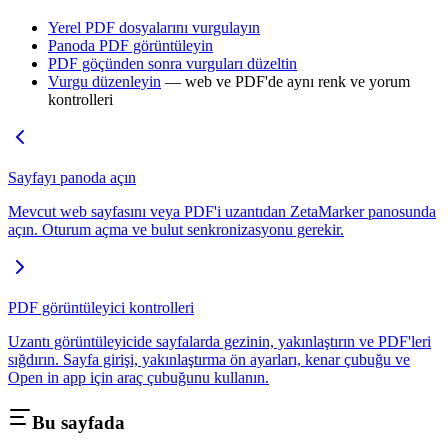
Yerel PDF dosyalarını vurgulayın
Panoda PDF görüntüleyin
PDF göçünden sonra vurguları düzeltin
Vurgu düzenleyin
— web ve PDF'de aynı renk ve yorum
kontrolleri
Sayfayı panoda açın
Mevcut web sayfasını veya PDF'i uzantıdan ZetaMarker panosunda
açın. Oturum açma ve bulut senkronizasyonu gerekir.
PDF görüntüleyici kontrolleri
Uzantı görüntüleyicide sayfalarda gezinin, yakınlaştırın ve PDF'leri
sığdırın. Sayfa girişi, yakınlaştırma ön ayarları, kenar çubuğu ve
Open in app için araç çubuğunu kullanın.
Bu sayfada