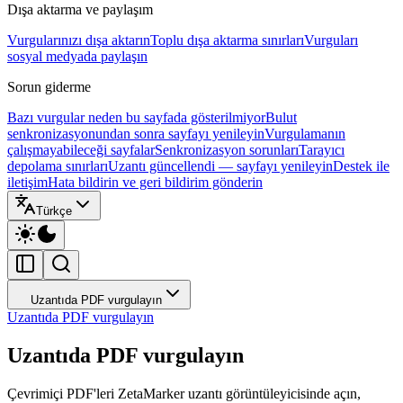
Dışa aktarma ve paylaşım
Vurgularınızı dışa aktarın
Toplu dışa aktarma sınırları
Vurguları
sosyal medyada paylaşın
Sorun giderme
Bazı vurgular neden bu sayfada gösterilmiyor
Bulut
senkronizasyonundan sonra sayfayı yenileyin
Vurgulamanın
çalışmayabileceği sayfalar
Senkronizasyon sorunları
Tarayıcı
depolama sınırları
Uzantı güncellendi — sayfayı yenileyin
Destek ile
iletişim
Hata bildirin ve geri bildirim gönderin
Türkçe
Uzantıda PDF vurgulayın
Uzantıda PDF vurgulayın
Uzantıda PDF vurgulayın
Çevrimiçi PDF'leri ZetaMarker uzantı görüntüleyicisinde açın,