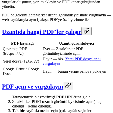
vurgular oluşturun, yorum ekleyin ve PDF kenar çubuğundan
yönetin.
PDF belgelerini ZetaMarker uzantı görüntüleyicisinde vurgulayın —
web sayfalarıyla aynı iş akışı, PDF'ye özel gezinme ile.
Uzantıda hangi PDF'ler çalışır
PDF kaynağı
Uzantı görüntüleyici
Çevrimiçi PDF
Evet — ZetaMarker PDF
(
)
görüntüleyicisinde açılır
https://…
Hayır — bkz.
Yerel PDF dosyalarını
Yerel dosya (
)
file://
vurgulayın
Google Drive / Google
Hayır — bunun yerine panoya yükleyin
Docs
PDF açın ve vurgulayın
Tarayıcınızda bir
çevrimiçi PDF URL'sine
gidin.
ZetaMarker PDF'i
uzantı görüntüleyicisinde
açar (araç
çubuğu + kenar çubuğu).
Tek bir sayfada
metin seçin (çok sayfalı seçimler