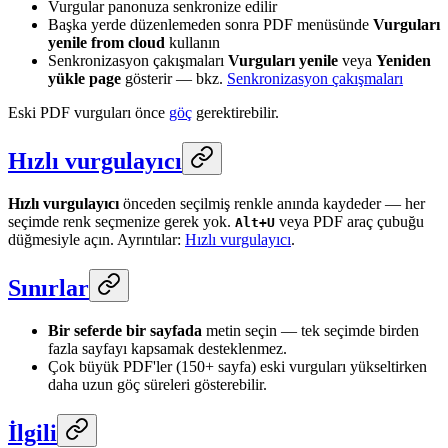
Vurgular panonuza senkronize edilir
Başka yerde düzenlemeden sonra PDF menüsünde
Vurguları
yenile from cloud
kullanın
Senkronizasyon çakışmaları
Vurguları yenile
veya
Yeniden
yükle page
gösterir — bkz.
Senkronizasyon çakışmaları
Eski PDF vurguları önce
göç
gerektirebilir.
Hızlı vurgulayıcı
Hızlı vurgulayıcı
önceden seçilmiş renkle anında kaydeder — her
seçimde renk seçmenize gerek yok.
veya PDF araç çubuğu
Alt+U
düğmesiyle açın. Ayrıntılar:
Hızlı vurgulayıcı
.
Sınırlar
Bir seferde bir sayfada
metin seçin — tek seçimde birden
fazla sayfayı kapsamak desteklenmez.
Çok büyük PDF'ler (150+ sayfa) eski vurguları yükseltirken
daha uzun göç süreleri gösterebilir.
İlgili