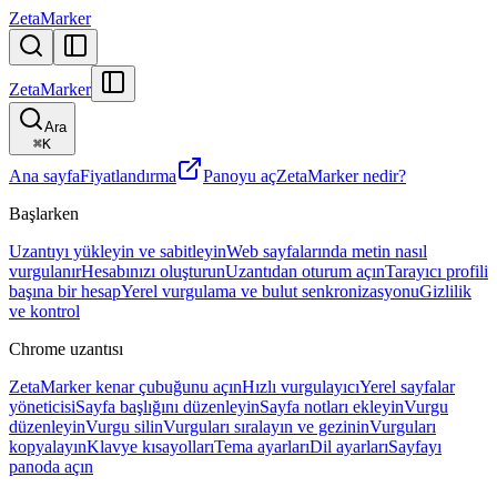
ZetaMarker
ZetaMarker
Ara
⌘
K
Ana sayfa
Fiyatlandırma
Panoyu aç
ZetaMarker nedir?
Başlarken
Uzantıyı yükleyin ve sabitleyin
Web sayfalarında metin nasıl
vurgulanır
Hesabınızı oluşturun
Uzantıdan oturum açın
Tarayıcı profili
başına bir hesap
Yerel vurgulama ve bulut senkronizasyonu
Gizlilik
ve kontrol
Chrome uzantısı
ZetaMarker kenar çubuğunu açın
Hızlı vurgulayıcı
Yerel sayfalar
yöneticisi
Sayfa başlığını düzenleyin
Sayfa notları ekleyin
Vurgu
düzenleyin
Vurgu silin
Vurguları sıralayın ve gezinin
Vurguları
kopyalayın
Klavye kısayolları
Tema ayarları
Dil ayarları
Sayfayı
panoda açın