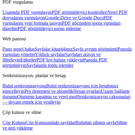
PDF vurgulama
Uzantıda PDF vurgulayın
PDF görüntüleyici kontrolleri
Yerel PDF
dosyalarını vurgulayın
Google Drive ve Google Docs
PDF
vurgularını yeni formata taşıyın
PDF göçünden sonra vurguları
düzeltin
PDF görüntüleyici sorun giderme
Web panosu
Pano genel bakış
Sayfalar kitaplığınız
Sayfa ayrıntı görünümü
Panoda
vurguları yönetin
Yıldızlı sayfalar
Sayfaları arayın ve
filtreleyin
Etiketler
PDF'leri buluta yükleyin
Panoda PDF
görüntüleyin
Sayfalarda toplu işlemler
Senkronizasyon, planlar ve hesap
Bulut senkronizasyonu
Bulut senkronizasyonu için hesabınızı
güncelleyin
Pro denemesi ve abonelik
Hesap ayarları
Uzantı bağlantı
durumu
Oturumu kapatma ve yerel mod
Senkronizasyon çakışmaları
— devam etmek için yenileyin
Çöp kutusu ve silme
Çöp Kutusu
Çöp Kutusundaki sayfalar
Buluttan silinen sayfa
Silme
ve geri yükleme