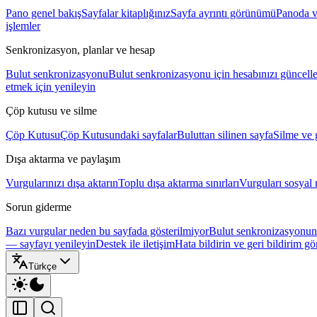
Pano genel bakış
Sayfalar kitaplığınız
Sayfa ayrıntı görünümü
Panoda v
işlemler
Senkronizasyon, planlar ve hesap
Bulut senkronizasyonu
Bulut senkronizasyonu için hesabınızı güncell
etmek için yenileyin
Çöp kutusu ve silme
Çöp Kutusu
Çöp Kutusundaki sayfalar
Buluttan silinen sayfa
Silme ve 
Dışa aktarma ve paylaşım
Vurgularınızı dışa aktarın
Toplu dışa aktarma sınırları
Vurguları sosyal
Sorun giderme
Bazı vurgular neden bu sayfada gösterilmiyor
Bulut senkronizasyonund
— sayfayı yenileyin
Destek ile iletişim
Hata bildirin ve geri bildirim g
Türkçe