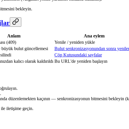
itmesini bekleyin.
jlar
Anlam
Ana eylem
ası (409)
Yenile / yeniden yükle
 büyük bulut güncellemesi
Bulut senkronizasyonundan sonra yenil
silindi
Çöp Kutusundaki sayfalar
ınızdan kalıcı olarak kaldırıldı
Bu URL'de yeniden başlayın
oğrulayın.
.
 anda düzenlemekten kaçının — senkronizasyonun bitmesini bekleyin (k
ile iletişime geçin.