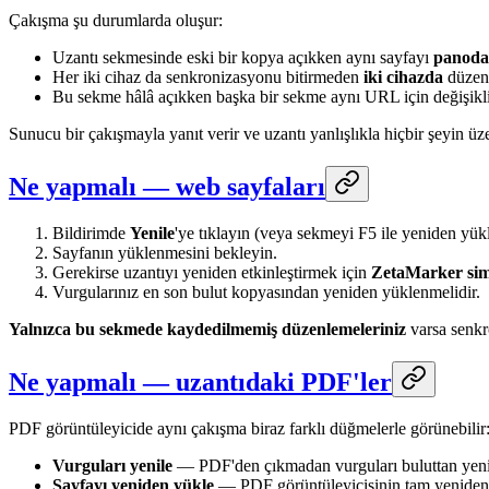
Çakışma şu durumlarda oluşur:
Uzantı sekmesinde eski bir kopya açıkken aynı sayfayı
panoda
Her iki cihaz da senkronizasyonu bitirmeden
iki cihazda
düzenl
Bu sekme hâlâ açıkken başka bir sekme aynı URL için değişiklik
Sunucu bir çakışmayla yanıt verir ve uzantı yanlışlıkla hiçbir şeyin ü
Ne yapmalı — web sayfaları
Bildirimde
Yenile
'ye tıklayın (veya sekmeyi F5 ile yeniden yük
Sayfanın yüklenmesini bekleyin.
Gerekirse uzantıyı yeniden etkinleştirmek için
ZetaMarker sim
Vurgularınız en son bulut kopyasından yeniden yüklenmelidir.
Yalnızca bu sekmede kaydedilmemiş düzenlemeleriniz
varsa senkr
Ne yapmalı — uzantıdaki PDF'ler
PDF görüntüleyicide aynı çakışma biraz farklı düğmelerle görünebilir
Vurguları yenile
— PDF'den çıkmadan vurguları buluttan yeni
Sayfayı yeniden yükle
— PDF görüntüleyicisinin tam yeniden y