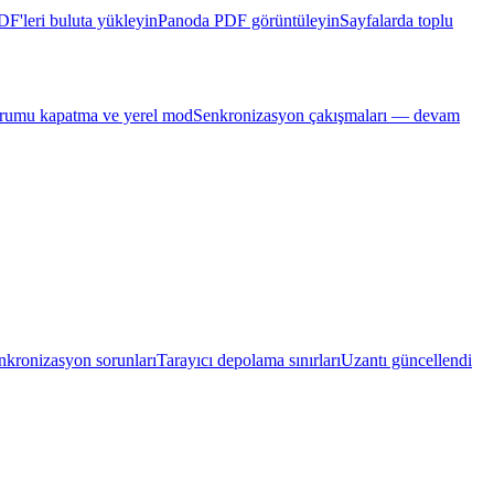
DF'leri buluta yükleyin
Panoda PDF görüntüleyin
Sayfalarda toplu
rumu kapatma ve yerel mod
Senkronizasyon çakışmaları — devam
nkronizasyon sorunları
Tarayıcı depolama sınırları
Uzantı güncellendi