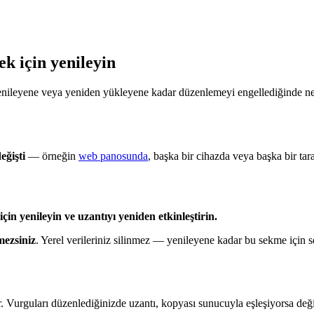
 için yenileyin
yenileyene veya yeniden yükleyene kadar düzenlemeyi engellediğinde ne
eğişti
— örneğin
web panosunda
, başka bir cihazda veya başka bir ta
çin yenileyin ve uzantıyı yeniden etkinleştirin.
ezsiniz
. Yerel verileriniz silinmez — yenileyene kadar bu sekme için 
r. Vurguları düzenlediğinizde uzantı, kopyası sunucuyla eşleşiyorsa değiş