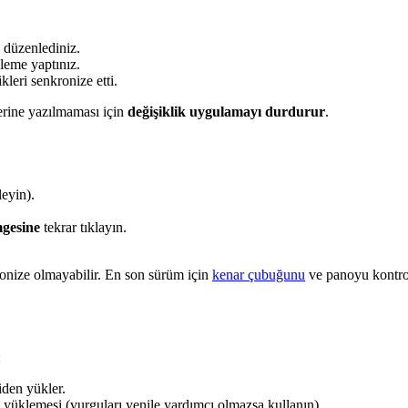
düzenlediniz.
eme yaptınız.
leri senkronize etti.
zerine yazılmaması için
değişiklik uygulamayı durdurur
.
leyin).
gesine
tekrar tıklayın.
onize olmayabilir. En son sürüm için
kenar çubuğunu
ve panoyu kontrol
:
den yükler.
üklemesi (vurguları yenile yardımcı olmazsa kullanın).