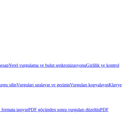
hesap
Yerel vurgulama ve bulut senkronizasyonu
Gizlilik ve kontrol
rgu silin
Vurguları sıralayın ve gezinin
Vurguları kopyalayın
Klavye
 formata taşıyın
PDF göçünden sonra vurguları düzeltin
PDF