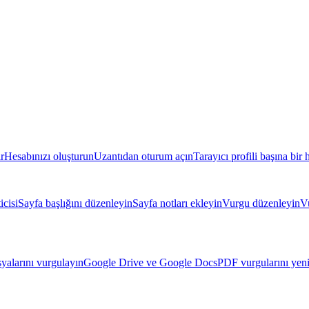
r
Hesabınızı oluşturun
Uzantıdan oturum açın
Tarayıcı profili başına bir 
icisi
Sayfa başlığını düzenleyin
Sayfa notları ekleyin
Vurgu düzenleyin
Vu
yalarını vurgulayın
Google Drive ve Google Docs
PDF vurgularını yeni