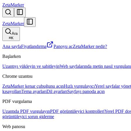
ZetaMarker
ZetaMarker
Ara
⌘
K
Ana sayfa
Fiyatlandırma
Panoyu aç
ZetaMarker nedir?
Başlarken
Uzantıyı yükleyin ve sabitleyin
Web sayfalarında metin nasıl vurgulanı
Chrome uzantısı
ZetaMarker kenar çubuğunu açın
Hızlı vurgulayıcı
Yerel sayfalar yönet
kısayolları
Tema ayarları
Dil ayarları
Sayfayı panoda açın
PDF vurgulama
Uzantıda PDF vurgulayın
PDF görüntüleyici kontrolleri
Yerel PDF dos
görüntüleyici sorun giderme
Web panosu