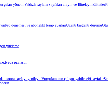
urguları yönetin
Yıldızlı sayfalar
Sayfaları arayın ve filtreleyin
Etiketler
P
eyin
Pro denemesi ve abonelik
Hesap ayarları
Uzantı bağlantı durumu
Otu
geri yükleme
 medyada paylaşın
an sonra sayfayı yenileyin
Vurgulamanın çalışmayabileceği sayfalar
Se
önderin