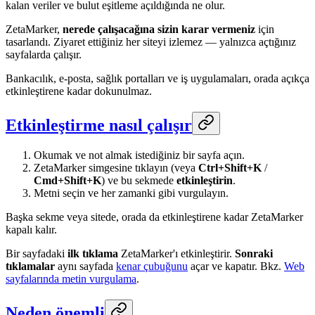
kalan veriler ve bulut eşitleme açıldığında ne olur.
ZetaMarker,
nerede çalışacağına sizin karar vermeniz
için
tasarlandı. Ziyaret ettiğiniz her siteyi izlemez — yalnızca açtığınız
sayfalarda çalışır.
Bankacılık, e-posta, sağlık portalları ve iş uygulamaları, orada açıkça
etkinleştirene kadar dokunulmaz.
Etkinleştirme nasıl çalışır
Okumak ve not almak istediğiniz bir sayfa açın.
ZetaMarker simgesine tıklayın (veya
Ctrl+Shift+K
/
Cmd+Shift+K
) ve bu sekmede
etkinleştirin
.
Metni seçin ve her zamanki gibi vurgulayın.
Başka sekme veya sitede, orada da etkinleştirene kadar ZetaMarker
kapalı kalır.
Bir sayfadaki
ilk tıklama
ZetaMarker'ı etkinleştirir.
Sonraki
tıklamalar
aynı sayfada
kenar çubuğunu
açar ve kapatır. Bkz.
Web
sayfalarında metin vurgulama
.
Neden önemli