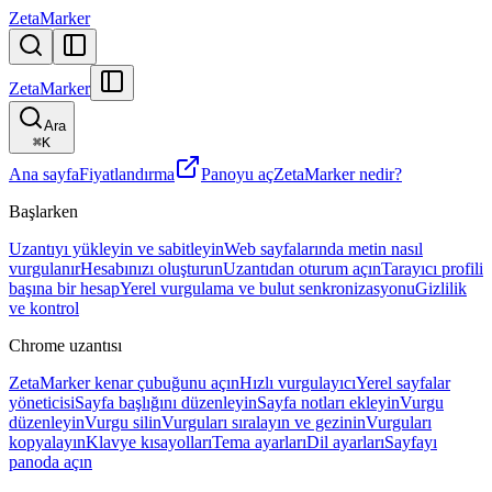
ZetaMarker
ZetaMarker
Ara
⌘
K
Ana sayfa
Fiyatlandırma
Panoyu aç
ZetaMarker nedir?
Başlarken
Uzantıyı yükleyin ve sabitleyin
Web sayfalarında metin nasıl
vurgulanır
Hesabınızı oluşturun
Uzantıdan oturum açın
Tarayıcı profili
başına bir hesap
Yerel vurgulama ve bulut senkronizasyonu
Gizlilik
ve kontrol
Chrome uzantısı
ZetaMarker kenar çubuğunu açın
Hızlı vurgulayıcı
Yerel sayfalar
yöneticisi
Sayfa başlığını düzenleyin
Sayfa notları ekleyin
Vurgu
düzenleyin
Vurgu silin
Vurguları sıralayın ve gezinin
Vurguları
kopyalayın
Klavye kısayolları
Tema ayarları
Dil ayarları
Sayfayı
panoda açın