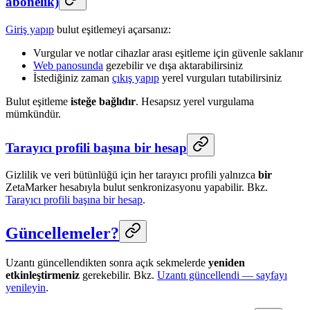
abonelik)
Giriş yapıp
bulut eşitlemeyi açarsanız:
Vurgular ve notlar cihazlar arası eşitleme için güvenle saklanır
Web panosunda
gezebilir ve dışa aktarabilirsiniz
İstediğiniz zaman
çıkış yapıp
yerel vurguları tutabilirsiniz
Bulut eşitleme
isteğe bağlıdır
. Hesapsız yerel vurgulama
mümkündür.
Tarayıcı profili başına bir hesap
Gizlilik ve veri bütünlüğü için her tarayıcı profili yalnızca
bir
ZetaMarker hesabıyla bulut senkronizasyonu yapabilir. Bkz.
Tarayıcı profili başına bir hesap
.
Güncellemeler?
Uzantı güncellendikten sonra açık sekmelerde
yeniden
etkinleştirmeniz
gerekebilir. Bkz.
Uzantı güncellendi — sayfayı
yenileyin
.