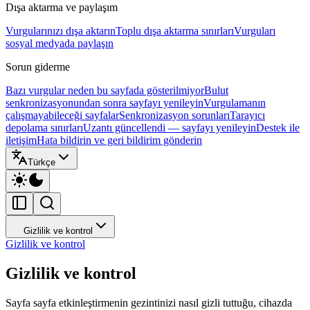
Dışa aktarma ve paylaşım
Vurgularınızı dışa aktarın
Toplu dışa aktarma sınırları
Vurguları
sosyal medyada paylaşın
Sorun giderme
Bazı vurgular neden bu sayfada gösterilmiyor
Bulut
senkronizasyonundan sonra sayfayı yenileyin
Vurgulamanın
çalışmayabileceği sayfalar
Senkronizasyon sorunları
Tarayıcı
depolama sınırları
Uzantı güncellendi — sayfayı yenileyin
Destek ile
iletişim
Hata bildirin ve geri bildirim gönderin
Türkçe
Gizlilik ve kontrol
Gizlilik ve kontrol
Gizlilik ve kontrol
Sayfa sayfa etkinleştirmenin gezintinizi nasıl gizli tuttuğu, cihazda