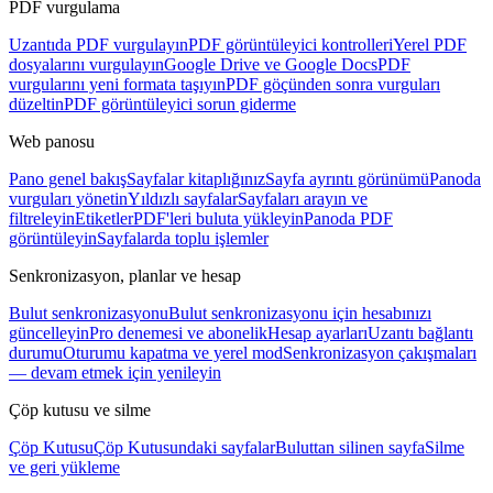
PDF vurgulama
Uzantıda PDF vurgulayın
PDF görüntüleyici kontrolleri
Yerel PDF
dosyalarını vurgulayın
Google Drive ve Google Docs
PDF
vurgularını yeni formata taşıyın
PDF göçünden sonra vurguları
düzeltin
PDF görüntüleyici sorun giderme
Web panosu
Pano genel bakış
Sayfalar kitaplığınız
Sayfa ayrıntı görünümü
Panoda
vurguları yönetin
Yıldızlı sayfalar
Sayfaları arayın ve
filtreleyin
Etiketler
PDF'leri buluta yükleyin
Panoda PDF
görüntüleyin
Sayfalarda toplu işlemler
Senkronizasyon, planlar ve hesap
Bulut senkronizasyonu
Bulut senkronizasyonu için hesabınızı
güncelleyin
Pro denemesi ve abonelik
Hesap ayarları
Uzantı bağlantı
durumu
Oturumu kapatma ve yerel mod
Senkronizasyon çakışmaları
— devam etmek için yenileyin
Çöp kutusu ve silme
Çöp Kutusu
Çöp Kutusundaki sayfalar
Buluttan silinen sayfa
Silme
ve geri yükleme