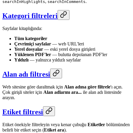
,
.
searchInHighlights
searchInComments
Kategori filtreleri
Sayfalar kitaplığında:
Tüm kategoriler
Çevrimiçi sayfalar
— web URL'leri
Yerel dosyalar
— eski yerel dosya girişleri
Yüklenen PDF'ler
— bulutta depolanan PDF'ler
Yıldızlı
— yalnızca yıldızlı sayfalar
Alan adı filtresi
Web sitesine göre daraltmak için
Alan adına göre filtrele
'ı açın.
Çok girişli siteler için
Alan adlarını ara...
ile alan adı listesinde
arayın.
Etiket filtresi
Etiket önekiyle filtreleyin veya kenar çubuğu
Etiketler
bölümünden
belirli bir etiket seçin (
Etiket ara
).