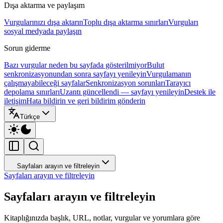
Dışa aktarma ve paylaşım
Vurgularınızı dışa aktarın
Toplu dışa aktarma sınırları
Vurguları
sosyal medyada paylaşın
Sorun giderme
Bazı vurgular neden bu sayfada gösterilmiyor
Bulut
senkronizasyonundan sonra sayfayı yenileyin
Vurgulamanın
çalışmayabileceği sayfalar
Senkronizasyon sorunları
Tarayıcı
depolama sınırları
Uzantı güncellendi — sayfayı yenileyin
Destek ile
iletişim
Hata bildirin ve geri bildirim gönderin
Türkçe
Sayfaları arayın ve filtreleyin
Sayfaları arayın ve filtreleyin
Sayfaları arayın ve filtreleyin
Kitaplığınızda başlık, URL, notlar, vurgular ve yorumlara göre