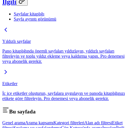
İlgili
Sayfalar kitaplığı
Sayfa ayrıntı görünümü
Yıldızlı sayfalar
Pano kitaplığında önemli sayfaları yıldızlayın, yıldızlı sayfaları
filtreleyin ve toplu yıldız ekleme veya kaldırma yapın. Pro denemesi
veya abonelik gerekir.
Etiketler
İç içe etiketler oluşturun, sayfalara uygulayın ve panoda kitaplığınızı
etikete göre filtreleyin. Pro denemesi veya abonelik gerekir.
Bu sayfada
Genel arama
Arama kapsamı
Kategori filtreleri
Alan adı filtresi
Etiket
filtresi
Sıralama ve sayfalandırma
Çöp Kutusu'nda arama
İpuçları
İlgili