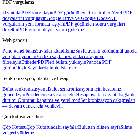
PDF vurgulama
Uzantıda PDF vurgulayın
PDF görüntüleyici kontrolleri
Yerel PDF
dosyalarını vurgulayın
Google Drive ve Google Docs
PDF
vurgularını yeni formata taşıyın
PDF göçünden sonra vurguları
düzeltin
PDF görüntüleyici sorun giderme
Web panosu
Pano genel bakış
Sayfalar kitaplığınız
Sayfa ayrıntı görünümü
Panoda
vurguları yönetin
Yıldızlı sayfalar
Sayfaları arayın ve
filtreleyin
Etiketler
PDF'leri buluta yükleyin
Panoda PDF
görüntüleyin
Sayfalarda toplu işlemler
Senkronizasyon, planlar ve hesap
Bulut senkronizasyonu
Bulut senkronizasyonu için hesabınızı
güncelleyin
Pro denemesi ve abonelik
Hesap ayarları
Uzantı bağlantı
durumu
Oturumu kapatma ve yerel mod
Senkronizasyon çakışmaları
— devam etmek için yenileyin
Çöp kutusu ve silme
Çöp Kutusu
Çöp Kutusundaki sayfalar
Buluttan silinen sayfa
Silme
ve geri yükleme