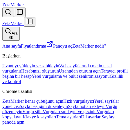
ZetaMarker
ZetaMarker
Ara
⌘
K
Ana sayfa
Fiyatlandırma
Panoyu aç
ZetaMarker nedir?
Başlarken
Uzantıyı yükleyin ve sabitleyin
Web sayfalarında metin nasıl
vurgulanır
Hesabınızı oluşturun
Uzantıdan oturum açın
Tarayıcı profili
başına bir hesap
Yerel vurgulama ve bulut senkronizasyonu
Gizlilik
ve kontrol
Chrome uzantısı
ZetaMarker kenar çubuğunu açın
Hızlı vurgulayıcı
Yerel sayfalar
yöneticisi
Sayfa başlığını düzenleyin
Sayfa notları ekleyin
Vurgu
düzenleyin
Vurgu silin
Vurguları sıralayın ve gezinin
Vurguları
kopyalayın
Klavye kısayolları
Tema ayarları
Dil ayarları
Sayfayı
panoda açın