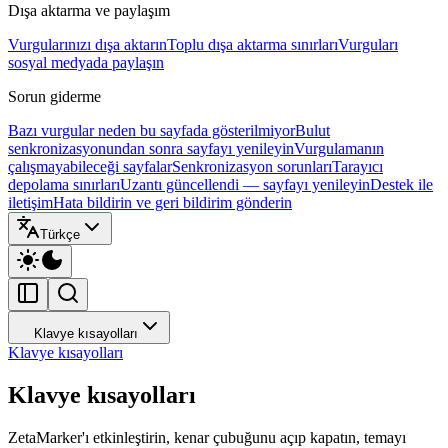
Dışa aktarma ve paylaşım
Vurgularınızı dışa aktarın
Toplu dışa aktarma sınırları
Vurguları
sosyal medyada paylaşın
Sorun giderme
Bazı vurgular neden bu sayfada gösterilmiyor
Bulut
senkronizasyonundan sonra sayfayı yenileyin
Vurgulamanın
çalışmayabileceği sayfalar
Senkronizasyon sorunları
Tarayıcı
depolama sınırları
Uzantı güncellendi — sayfayı yenileyin
Destek ile
iletişim
Hata bildirin ve geri bildirim gönderin
Türkçe
Klavye kısayolları
Klavye kısayolları
Klavye kısayolları
ZetaMarker'ı etkinleştirin, kenar çubuğunu açıp kapatın, temayı