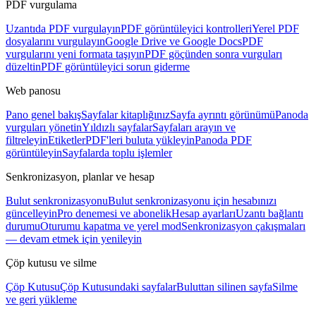
PDF vurgulama
Uzantıda PDF vurgulayın
PDF görüntüleyici kontrolleri
Yerel PDF
dosyalarını vurgulayın
Google Drive ve Google Docs
PDF
vurgularını yeni formata taşıyın
PDF göçünden sonra vurguları
düzeltin
PDF görüntüleyici sorun giderme
Web panosu
Pano genel bakış
Sayfalar kitaplığınız
Sayfa ayrıntı görünümü
Panoda
vurguları yönetin
Yıldızlı sayfalar
Sayfaları arayın ve
filtreleyin
Etiketler
PDF'leri buluta yükleyin
Panoda PDF
görüntüleyin
Sayfalarda toplu işlemler
Senkronizasyon, planlar ve hesap
Bulut senkronizasyonu
Bulut senkronizasyonu için hesabınızı
güncelleyin
Pro denemesi ve abonelik
Hesap ayarları
Uzantı bağlantı
durumu
Oturumu kapatma ve yerel mod
Senkronizasyon çakışmaları
— devam etmek için yenileyin
Çöp kutusu ve silme
Çöp Kutusu
Çöp Kutusundaki sayfalar
Buluttan silinen sayfa
Silme
ve geri yükleme