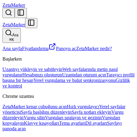
ZetaMarker
ZetaMarker
Ara
⌘
K
Ana sayfa
Fiyatlandırma
Panoyu aç
ZetaMarker nedir?
Başlarken
Uzantıyı yükleyin ve sabitleyin
Web sayfalarında metin nasıl
vurgulanır
Hesabınızı oluşturun
Uzantıdan oturum açın
Tarayıcı profili
başına bir hesap
Yerel vurgulama ve bulut senkronizasyonu
Gizlilik
ve kontrol
Chrome uzantısı
ZetaMarker kenar çubuğunu açın
Hızlı vurgulayıcı
Yerel sayfalar
yöneticisi
Sayfa başlığını düzenleyin
Sayfa notları ekleyin
Vurgu
düzenleyin
Vurgu silin
Vurguları sıralayın ve gezinin
Vurguları
kopyalayın
Klavye kısayolları
Tema ayarları
Dil ayarları
Sayfayı
panoda açın