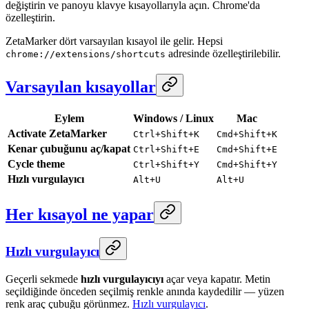
değiştirin ve panoyu klavye kısayollarıyla açın. Chrome'da
özelleştirin.
ZetaMarker dört varsayılan kısayol ile gelir. Hepsi
adresinde özelleştirilebilir.
chrome://extensions/shortcuts
Varsayılan kısayollar
Eylem
Windows / Linux
Mac
Activate ZetaMarker
Ctrl+Shift+K
Cmd+Shift+K
Kenar çubuğunu aç/kapat
Ctrl+Shift+E
Cmd+Shift+E
Cycle theme
Ctrl+Shift+Y
Cmd+Shift+Y
Hızlı vurgulayıcı
Alt+U
Alt+U
Her kısayol ne yapar
Hızlı vurgulayıcı
Geçerli sekmede
hızlı vurgulayıcıyı
açar veya kapatır. Metin
seçildiğinde önceden seçilmiş renkle anında kaydedilir — yüzen
renk araç çubuğu görünmez.
Hızlı vurgulayıcı
.