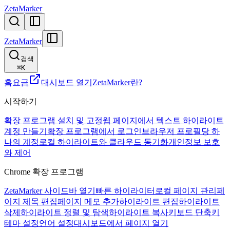
ZetaMarker
ZetaMarker
검색
⌘
K
홈
요금
대시보드 열기
ZetaMarker란?
시작하기
확장 프로그램 설치 및 고정
웹 페이지에서 텍스트 하이라이트
계정 만들기
확장 프로그램에서 로그인
브라우저 프로필당 하
나의 계정
로컬 하이라이트와 클라우드 동기화
개인정보 보호
와 제어
Chrome 확장 프로그램
ZetaMarker 사이드바 열기
빠른 하이라이터
로컬 페이지 관리
페
이지 제목 편집
페이지 메모 추가
하이라이트 편집
하이라이트
삭제
하이라이트 정렬 및 탐색
하이라이트 복사
키보드 단축키
테마 설정
언어 설정
대시보드에서 페이지 열기