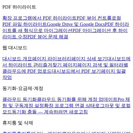
PDF 하이라이트
확장 프로그램에서 PDF 하이라이트
PDF 뷰어 컨트롤
로컬
PDF 파일 하이라이트
Google Drive 및 Google Docs
PDF 하이라
이트를 새 형식으로 마이그레이션
PDF 마이그레이션 후 하이
라이트 수정
PDF 뷰어 문제 해결
웹 대시보드
대시보드 개요
페이지 라이브러리
페이지 상세 보기
대시보드에
서 하이라이트 관리
즐겨찾기 페이지
페이지 검색 및 필터
라벨
클라우드에 PDF 업로드
대시보드에서 PDF 보기
페이지 일괄
작업
동기화·요금제·계정
클라우드 동기화
클라우드 동기화를 위해 계정 업데이트
Pro 체
험 및 구독
계정 설정
확장 프로그램 연결 상태
로그아웃 및 로컬
모드
동기화 충돌 — 계속하려면 새로고침
휴지통 및 삭제