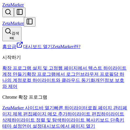
ZetaMarker
ZetaMarker
검색
⌘
K
홈
요금
대시보드 열기
ZetaMarker란?
시작하기
확장 프로그램 설치 및 고정
웹 페이지에서 텍스트 하이라이트
계정 만들기
확장 프로그램에서 로그인
브라우저 프로필당 하
나의 계정
로컬 하이라이트와 클라우드 동기화
개인정보 보호
와 제어
Chrome 확장 프로그램
ZetaMarker 사이드바 열기
빠른 하이라이터
로컬 페이지 관리
페
이지 제목 편집
페이지 메모 추가
하이라이트 편집
하이라이트
삭제
하이라이트 정렬 및 탐색
하이라이트 복사
키보드 단축키
테마 설정
언어 설정
대시보드에서 페이지 열기